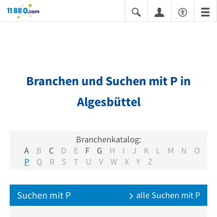
11880.com
Branchen und Suchen mit P in
Algesbüttel
Branchenkatalog:
A
B
C
D
E
F
G
H
I
J
K
L
M
N
O
P
Q
R
S
T
U
V
W
X
Y
Z
Suchen mit P
alle Suchen mit P