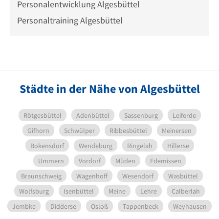
Personalentwicklung Algesbüttel
Personaltraining Algesbüttel
Städte in der Nähe von Algesbüttel
Rötgesbüttel
Adenbüttel
Sassenburg
Leiferde
Gifhorn
Schwülper
Ribbesbüttel
Meinersen
Bokensdorf
Wendeburg
Ringelah
Hillerse
Ummern
Vordorf
Müden
Edemissen
Braunschweig
Wagenhoff
Wesendorf
Wasbüttel
Wolfsburg
Isenbüttel
Meine
Lehre
Calberlah
Jembke
Didderse
Osloß
Tappenbeck
Weyhausen