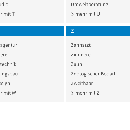
udio
Umweltberatung
 mit T
mehr mit U
Z
agentur
Zahnarzt
erei
Zimmerei
technik
Zaun
ungsbau
Zoologischer Bedarf
sign
Zweithaar
 mit W
mehr mit Z