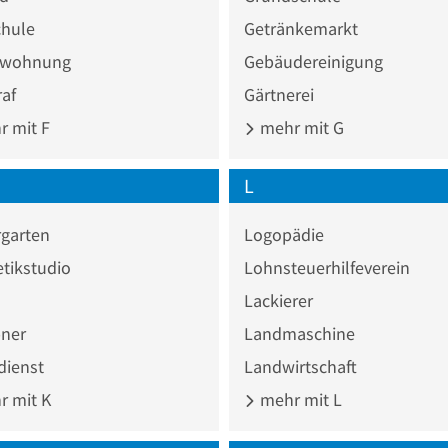
chule
Getränkemarkt
nwohnung
Gebäudereinigung
af
Gärtnerei
 mit F
mehr mit G
L
rgarten
Logopädie
tikstudio
Lohnsteuerhilfeverein
Lackierer
ner
Landmaschine
dienst
Landwirtschaft
 mit K
mehr mit L