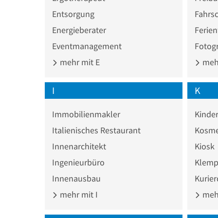
Entsorgung
Fahrs
Energieberater
Ferie
Eventmanagement
Fotogr
mehr mit E
mehr
I
K
Immobilienmakler
Kinde
Italienisches Restaurant
Kosme
Innenarchitekt
Kiosk
Ingenieurbüro
Klemp
Innenausbau
Kurier
mehr mit I
mehr