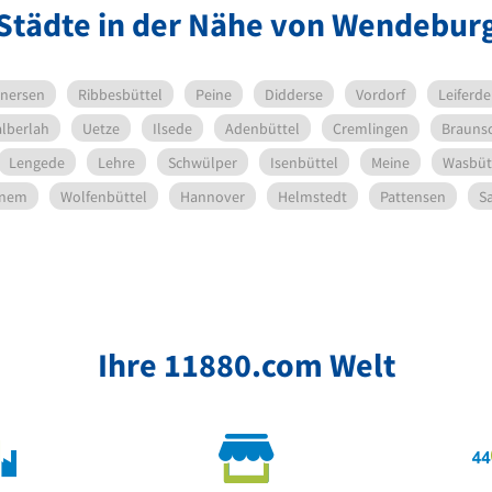
Städte in der Nähe von Wendebur
nersen
Ribbesbüttel
Peine
Didderse
Vordorf
Leiferde
lberlah
Uetze
Ilsede
Adenbüttel
Cremlingen
Brauns
Lengede
Lehre
Schwülper
Isenbüttel
Meine
Wasbüt
enem
Wolfenbüttel
Hannover
Helmstedt
Pattensen
S
Ihre 11880.com Welt