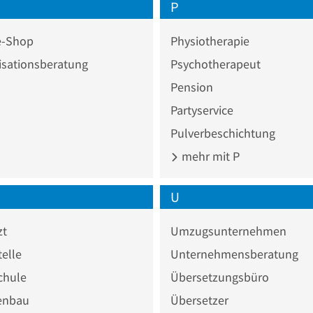
P
e-Shop
Physiotherapie
isationsberatung
Psychotherapeut
Pension
Partyservice
Pulverbeschichtung
mehr mit P
U
zt
Umzugsunternehmen
elle
Unternehmensberatung
chule
Übersetzungsbüro
enbau
Übersetzer