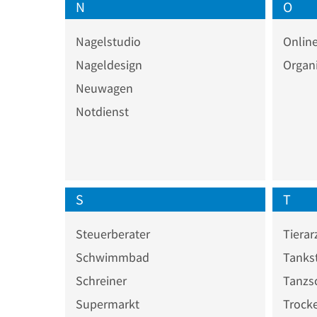
N
O
Nagelstudio
Onlin
Nageldesign
Organ
Neuwagen
Notdienst
S
T
Steuerberater
Tierar
Schwimmbad
Tankst
Schreiner
Tanzs
Supermarkt
Trock