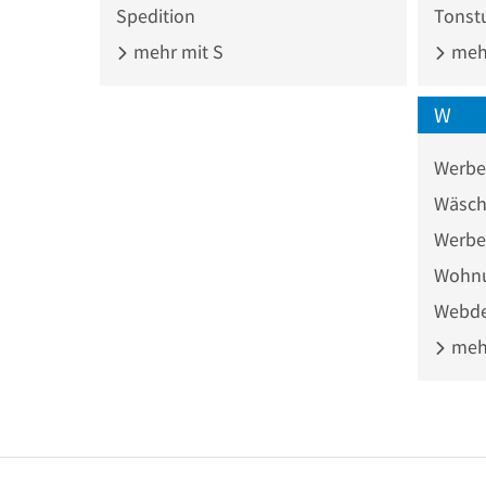
Spedition
Tonst
mehr mit S
mehr
W
Werbe
Wäsch
Werbe
Wohn
Webde
mehr