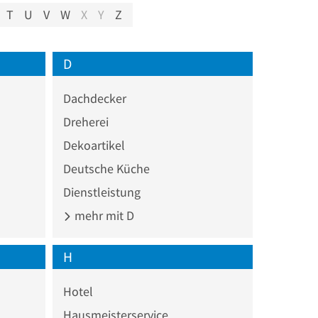
T
U
V
W
X
Y
Z
D
Dachdecker
Dreherei
Dekoartikel
Deutsche Küche
Dienstleistung
mehr mit D
H
Hotel
Hausmeisterservice