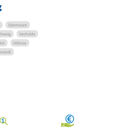
g
Edemissen
chweig
Vechelde
tel
Hillerse
arstedt