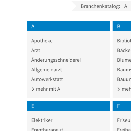
Branchenkatalog:
A
A
B
Apotheke
Biblio
Arzt
Bäcke
Änderungsschneiderei
Blume
Allgemeinarzt
Baums
Autowerkstatt
Bauun
mehr mit A
mehr
E
F
Elektriker
Friseu
Ergotherapeut
Freib