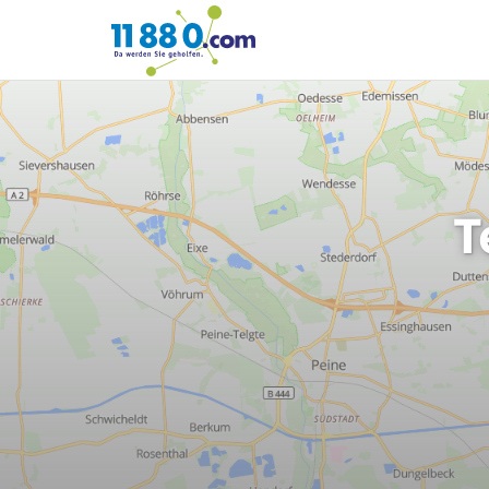
11880.com
T