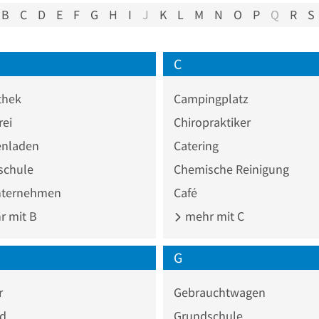
B
C
D
E
F
G
H
I
J
K
L
M
N
O
P
Q
R
S
C
thek
Campingplatz
rei
Chiropraktiker
nladen
Catering
chule
Chemische Reinigung
ternehmen
Café
 mit B
mehr mit C
G
r
Gebrauchtwagen
ad
Grundschule