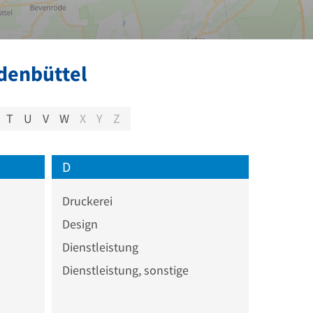
denbüttel
T
U
V
W
X
Y
Z
D
Druckerei
Design
Dienstleistung
Dienstleistung, sonstige