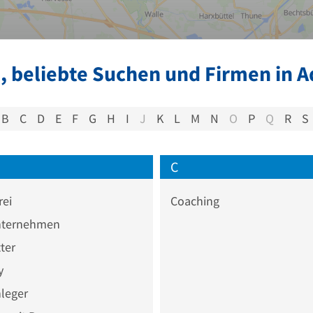
, beliebte Suchen und Firmen in A
B
C
D
E
F
G
H
I
J
K
L
M
N
O
P
Q
R
S
C
rei
Coaching
ternehmen
ter
y
leger