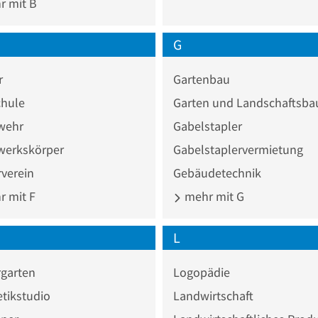
 mit B
G
r
Gartenbau
chule
Garten und Landschaftsba
wehr
Gabelstapler
werkskörper
Gabelstaplervermietung
verein
Gebäudetechnik
 mit F
mehr mit G
L
rgarten
Logopädie
tikstudio
Landwirtschaft