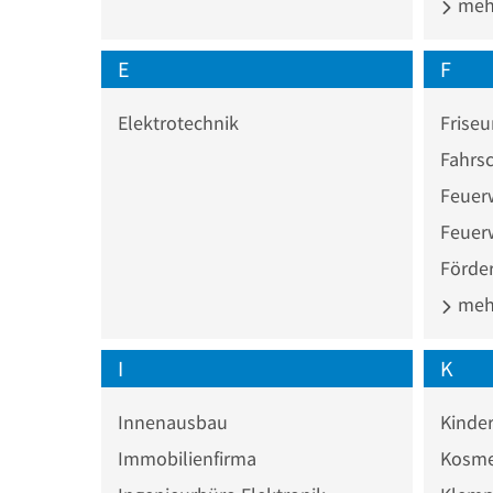
mehr
E
F
Elektrotechnik
Friseu
Fahrs
Feuer
Feuer
Förder
mehr
I
K
Innenausbau
Kinde
Immobilienfirma
Kosme