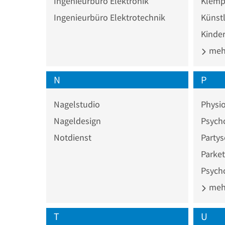
Ingenieurbüro Elektronik
Klemp
Ingenieurbüro Elektrotechnik
Künstl
Kinde
mehr
N
P
Nagelstudio
Physio
Nageldesign
Psych
Notdienst
Partys
Parket
Psych
mehr
T
U