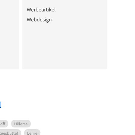
Werbeartikel
Webdesign
l
off
Hillerse
tgesbüttel
Lehre