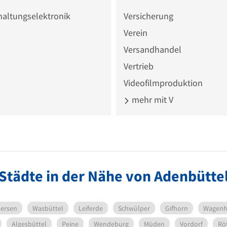
haltungselektronik
Versicherung
Verein
Versandhandel
Vertrieb
Videofilmproduktion
mehr mit V
Städte in der Nähe von Adenbütte
nersen
Wasbüttel
Leiferde
Schwülper
Gifhorn
Wagenh
Algesbüttel
Peine
Wendeburg
Müden
Vordorf
Rö