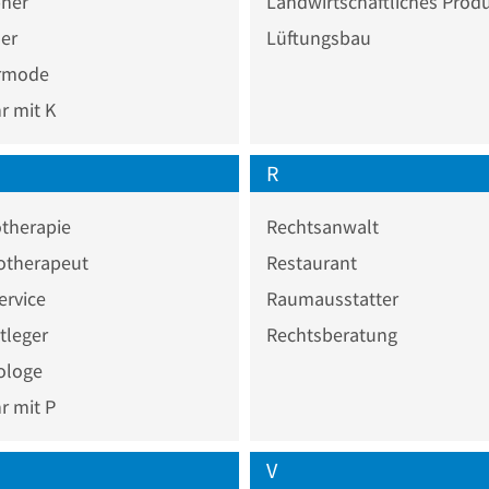
ner
Landwirtschaftliches Prod
er
Lüftungsbau
rmode
 mit K
R
therapie
Rechtsanwalt
otherapeut
Restaurant
ervice
Raumausstatter
tleger
Rechtsberatung
ologe
 mit P
V