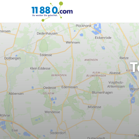
11880.com
T