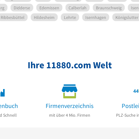
urg
Didderse
Edemissen
Calberlah
Braunschweig
Isen
Ribbesbüttel
Hildesheim
Lehrte
Isernhagen
Königslutter
Ihre 11880.com Welt
enbuch
Firmenverzeichnis
Postle
d Schnell
mit über 4 Mio. Firmen
PLZ-Suche i