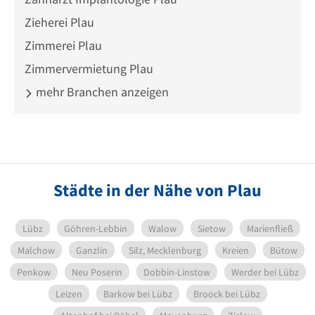
Zieherei Plau
Zimmerei Plau
Zimmervermietung Plau
mehr Branchen anzeigen
Städte in der Nähe von Plau
Lübz
Göhren-Lebbin
Walow
Sietow
Marienfließ
Malchow
Ganzlin
Silz, Mecklenburg
Kreien
Bütow
Penkow
Neu Poserin
Dobbin-Linstow
Werder bei Lübz
Leizen
Barkow bei Lübz
Broock bei Lübz