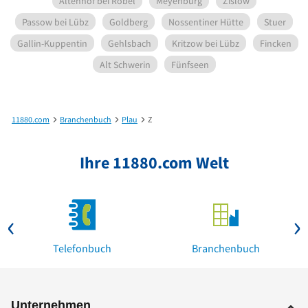
Altenhof bei Röbel
Meyenburg
Zislow
Passow bei Lübz
Goldberg
Nossentiner Hütte
Stuer
Gallin-Kuppentin
Gehlsbach
Kritzow bei Lübz
Fincken
Alt Schwerin
Fünfseen
11880.com
Branchenbuch
Plau
Z
Ihre 11880.com Welt
Telefonbuch
Branchenbuch
Unternehmen