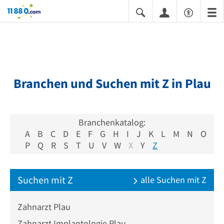
11880.com
Branchen und Suchen mit Z in Plau
Branchenkatalog:
A
B
C
D
E
F
G
H
I
J
K
L
M
N
O
P
Q
R
S
T
U
V
W
X
Y
Z
Suchen mit Z
alle Suchen mit Z
Zahnarzt Plau
Zahnarzt Implantologie Plau