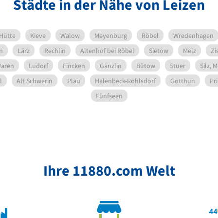
Städte in der Nähe von Leizen
Hütte
Kieve
Walow
Meyenburg
Röbel
Wredenhagen
n
Lärz
Rechlin
Altenhof bei Röbel
Sietow
Melz
Zi
Waren
Ludorf
Fincken
Ganzlin
Bütow
Stuer
Silz, 
l
Alt Schwerin
Plau
Halenbeck-Rohlsdorf
Gotthun
Pr
Fünfseen
Ihre 11880.com Welt