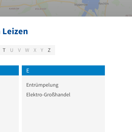
 Leizen
T
U
V
W
X
Y
Z
E
Entrümpelung
Elektro-Großhandel