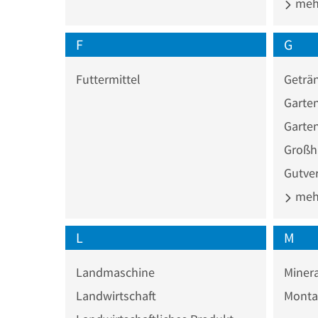
mehr
F
G
Futtermittel
Geträ
Garte
Garte
Großh
Gutve
mehr
L
M
Landmaschine
Minera
Landwirtschaft
Monta