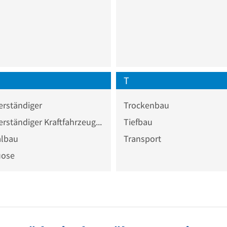
T
erständiger
Trockenbau
Sachverständiger Kraftfahrzeugwesen
Tiefbau
albau
Transport
uose