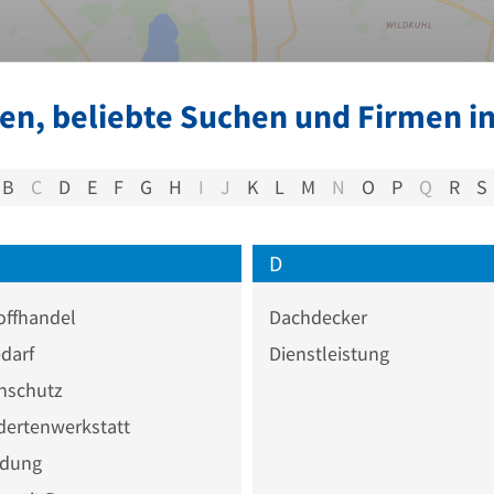
en, beliebte Suchen und Firmen in
B
C
D
E
F
G
H
I
J
K
L
M
N
O
P
Q
R
S
D
offhandel
Dachdecker
darf
Dienstleistung
nschutz
dertenwerkstatt
idung