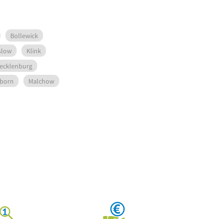
Bollewick
slow
Klink
Mecklenburg
iborn
Malchow