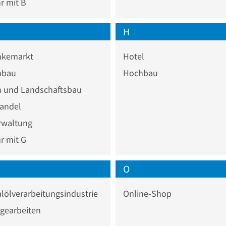
 mit B
H
nkemarkt
Hotel
nbau
Hochbau
n und Landschaftsbau
andel
rwaltung
 mit G
O
lölverarbeitungsindustrie
Online-Shop
gearbeiten