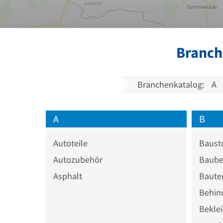
Branch
Branchenkatalog:
A
A
B
Autoteile
Baust
Autozubehör
Baube
Asphalt
Baute
Behin
Bekle