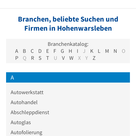
Branchen, beliebte Suchen und
Firmen in Hohenwarsleben
Branchenkatalog:
A
B
C
D
E
F
G
H
I
J
K
L
M
N
O
P
Q
R
S
T
U
V
W
X
Y
Z
A
Autowerkstatt
Autohandel
Abschleppdienst
Autoglas
Autofolierung