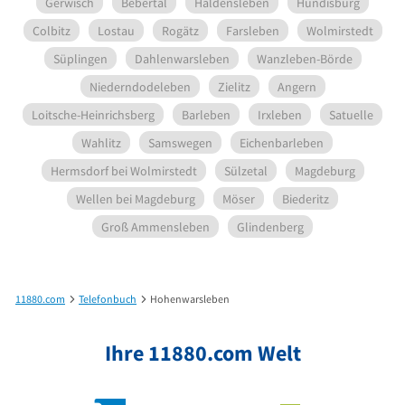
Gerwisch
Bebertal
Haldensleben
Hundisburg
Colbitz
Lostau
Rogätz
Farsleben
Wolmirstedt
Süplingen
Dahlenwarsleben
Wanzleben-Börde
Niederndodeleben
Zielitz
Angern
Loitsche-Heinrichsberg
Barleben
Irxleben
Satuelle
Wahlitz
Samswegen
Eichenbarleben
Hermsdorf bei Wolmirstedt
Sülzetal
Magdeburg
Wellen bei Magdeburg
Möser
Biederitz
Groß Ammensleben
Glindenberg
11880.com
Telefonbuch
Hohenwarsleben
Ihre 11880.com Welt