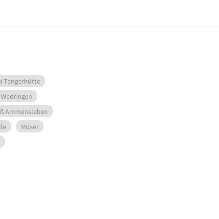
ei Tangerhütte
Wedringen
oß Ammensleben
lle
Möser