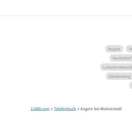
Rogätz
H
Hermsdorf 
Loitsche-Heinri
Glindenberg
11880.com
Telefonbuch
Angern bei Wolmirstedt