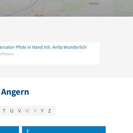
ersalon Pfote in Hand Inh. Anita Wunderlich
erfriseur
 Angern
T
U
V
W
X
Y
Z
E