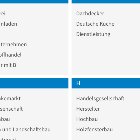
rei
Dachdecker
nladen
Deutsche Küche
Dienstleistung
ternehmen
offhandel
 mit B
H
nkemarkt
Handelsgesellschaft
senschaft
Hersteller
nbau
Hochbau
n und Landschaftsbau
Holzfensterbau
utomat