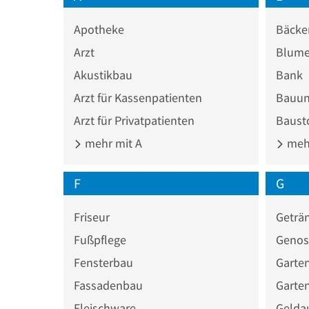
Apotheke
Bäcke
Arzt
Blume
Akustikbau
Bank
Arzt für Kassenpatienten
Bauun
Arzt für Privatpatienten
Baust
mehr mit A
mehr
F
G
Friseur
Geträ
Fußpflege
Genos
Fensterbau
Garte
Fassadenbau
Garte
Fleischware
Gelda