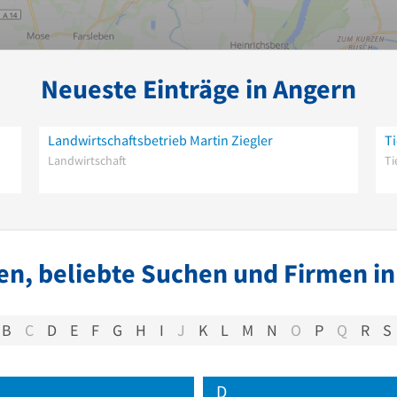
Neueste Einträge in Angern
Landwirtschaftsbetrieb Martin Ziegler
Ti
Landwirtschaft
Ti
n, beliebte Suchen und Firmen in
B
C
D
E
F
G
H
I
J
K
L
M
N
O
P
Q
R
S
D