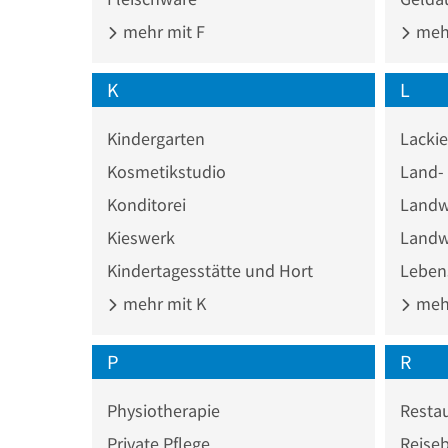
mehr mit F
mehr
K
L
Kindergarten
Lackie
Kosmetikstudio
Konditorei
Landwi
Kieswerk
Landwi
Kindertagesstätte und Hort
Leben
mehr mit K
mehr
P
R
Physiotherapie
Resta
Private Pflege
Reise