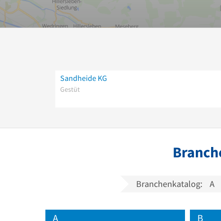
Sandheide KG
Gestüt
Branche
Branchenkatalog:
A
A
B