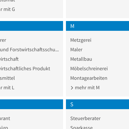
 mit G
M
rer
Metzgerei
Land- und Forstwirtschaftsschule
Maler
rtschaft
Metallbau
rtschaftliches Produkt
Möbelschreinerei
smittel
Montagearbeiten
 mit L
mehr mit M
S
urant
Steuerberater
büro
Sparkasse