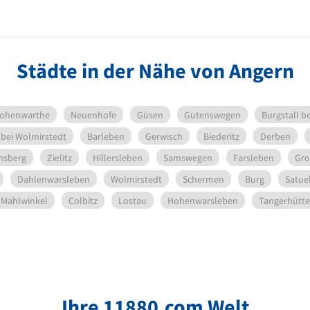
Städte in der Nähe von Angern
ohenwarthe
Neuenhofe
Güsen
Gutenswegen
Burgstall b
bei Wolmirstedt
Barleben
Gerwisch
Biederitz
Derben
chsberg
Zielitz
Hillersleben
Samswegen
Farsleben
Gr
Dahlenwarsleben
Wolmirstedt
Schermen
Burg
Satue
Mahlwinkel
Colbitz
Lostau
Hohenwarsleben
Tangerhütte
Ihre 11880.com Welt