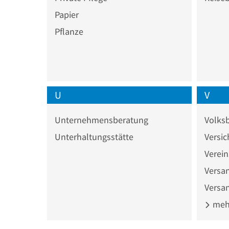
Papier
Pflanze
U
V
Unternehmensberatung
Volks
Unterhaltungsstätte
Versi
Verei
Versa
Versa
mehr