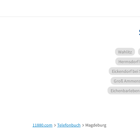
Wahlitz
Hermsdorf 
Eickendorf bei
Groß Ammens
Eichenbarleben
11880.com
Telefonbuch
Magdeburg