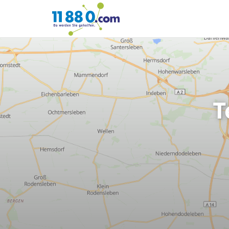
11880.com
T