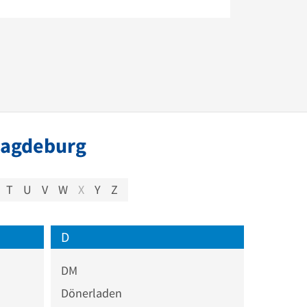
Magdeburg
T
U
V
W
X
Y
Z
D
DM
Dönerladen