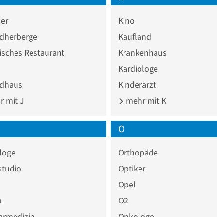
ier
Kino
dherberge
Kaufland
isches Restaurant
Krankenhaus
Kardiologe
dhaus
Kinderarzt
 mit J
mehr mit K
O
loge
Orthopäde
studio
Optiker
Opel
a
O2
armedizin
Onkologe