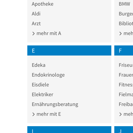
Apotheke
BMW
Aldi
Burger
Arzt
Biblio
mehr mit A
mehr
E
F
Edeka
Friseu
Endokrinologe
Fraue
Eisdiele
Fitnes
Elektriker
Fielm
Ernährungsberatung
Freib
mehr mit E
mehr
I
J