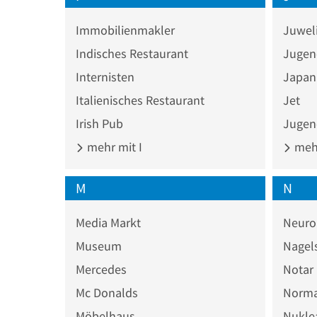
Immobilienmakler
Juwel
Indisches Restaurant
Jugen
Internisten
Japan
Italienisches Restaurant
Jet
Irish Pub
Jugen
mehr mit I
mehr
M
N
Media Markt
Neuro
Museum
Nagel
Mercedes
Notar
Mc Donalds
Norm
Möbelhaus
Nukle