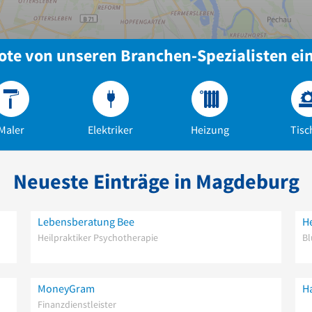
te von unseren Branchen-Spezialisten ei
Maler
Elektriker
Heizung
Tisc
Neueste Einträge in Magdeburg
Lebensberatung Bee
Heilpraktiker Psychotherapie
B
MoneyGram
H
Finanzdienstleister