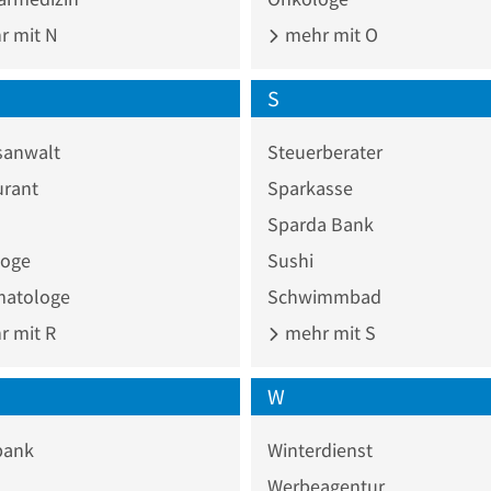
 mit N
mehr mit O
S
sanwalt
Steuerberater
urant
Sparkasse
Sparda Bank
loge
Sushi
atologe
Schwimmbad
 mit R
mehr mit S
W
bank
Winterdienst
Werbeagentur