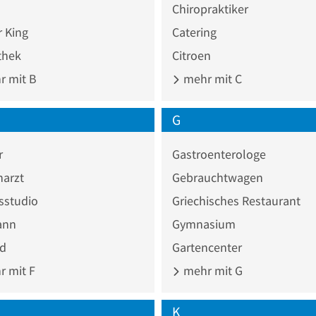
Chiropraktiker
 King
Catering
thek
Citroen
 mit B
mehr mit C
G
r
Gastroenterologe
narzt
Gebrauchtwagen
sstudio
Griechisches Restaurant
ann
Gymnasium
ad
Gartencenter
 mit F
mehr mit G
K