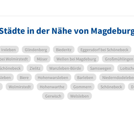
Städte in der Nähe von Magdebur
Irxleben
Glindenberg
Biederitz
Eggersdorf bei Schönebeck
bei Wolmirstedt
Möser
Wellen bei Magdeburg
Großmühlingen
 Schönebeck
Zielitz
Wanzleben-Börde
Samswegen
Loitsch
leben
Biere
Hohenwarsleben
Barleben
Niederndodelebe
Wolmirstedt
Hohenwarthe
Gommern
Schönebeck
D
Gerwisch
Welsleben