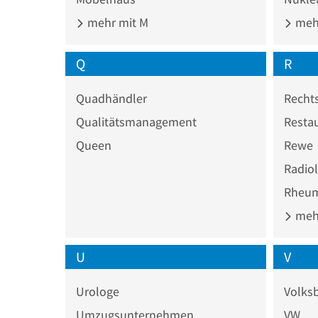
mehr mit M
mehr
Q
R
Quadhändler
Recht
Qualitätsmanagement
Resta
Queen
Rewe
Radio
Rheum
mehr
U
V
Urologe
Volks
Umzugsunternehmen
VW