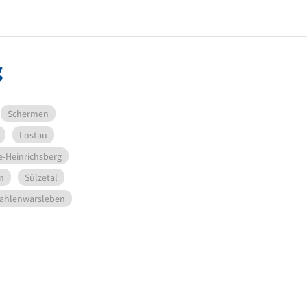
g
Schermen
Lostau
e-Heinrichsberg
n
Sülzetal
ahlenwarsleben