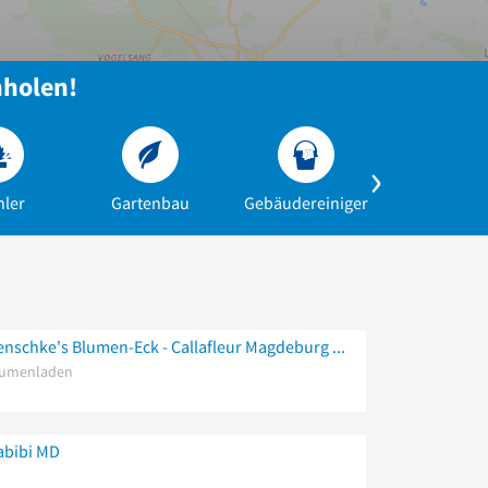
nholen!
hler
Gartenbau
Gebäudereiniger
Umzug
Henschke's Blumen-Eck - Callafleur Magdeburg Blumenladen
lumenladen
abibi MD