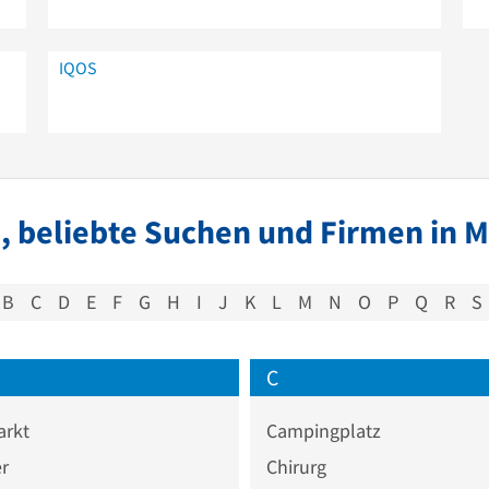
IQOS
, beliebte Suchen und Firmen in 
B
C
D
E
F
G
H
I
J
K
L
M
N
O
P
Q
R
S
C
rkt
Campingplatz
r
Chirurg