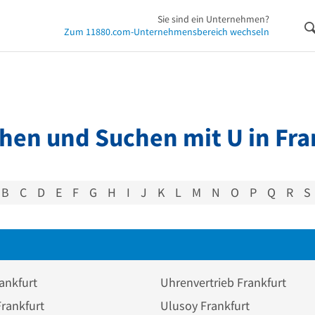
Sie sind ein Unternehmen?
Zum 11880.com-Unternehmensbereich wechseln
hen und Suchen mit U in Fra
B
C
D
E
F
G
H
I
J
K
L
M
N
O
P
Q
R
S
ankfurt
Uhrenvertrieb Frankfurt
Frankfurt
Ulusoy Frankfurt