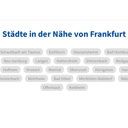
Städte in der Nähe von Frankfurt
Schwalbach am Taunus
Eschborn
Heusenstamm
Bad Hombu
Neu-Isenburg
Langen
Hattersheim
Dietzenbach
Rodga
Hofheim
Dreieich
Maintal
Oberursel
Königstein
Ha
Kelsterbach
Mühlheim
Bad Vilbel
Mörfelden-Walldorf
Nid
Offenbach
Kelkheim