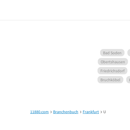
Bad Soden
Obertshausen
Friedrichsdorf
Bruchköbel
11880.com
Branchenbuch
Frankfurt
U