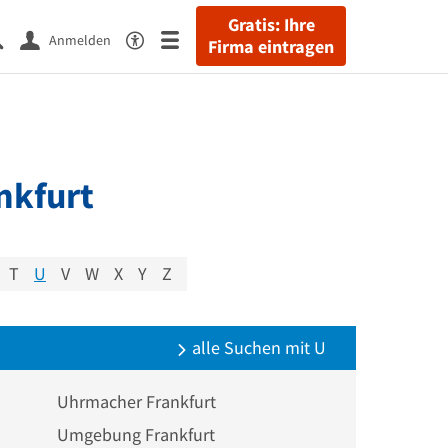
Gratis: Ihre
Anmelden
Firma eintragen
nkfurt
T
U
V
W
X
Y
Z
alle Suchen mit U
Uhrmacher Frankfurt
Umgebung Frankfurt