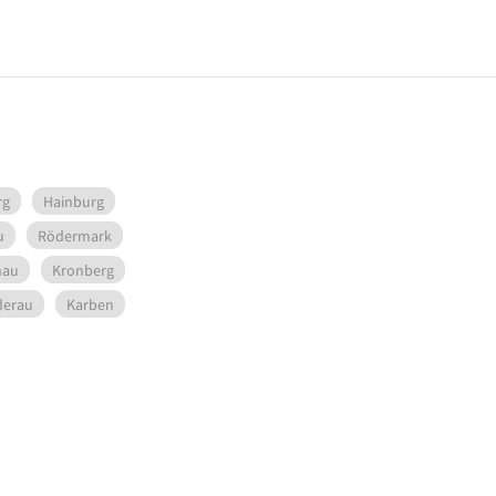
rg
Hainburg
u
Rödermark
nau
Kronberg
derau
Karben