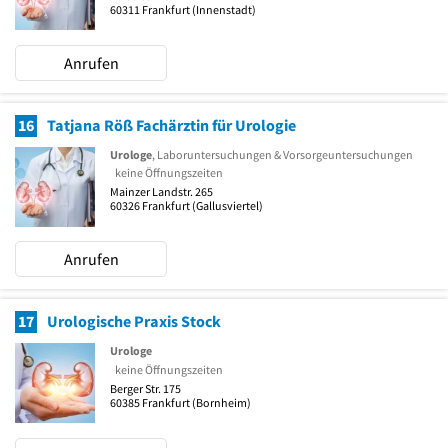
60311
Frankfurt
(Innenstadt)
Anrufen
16
Tatjana Röß Fachärztin für Urologie
Urologe
, Laboruntersuchungen & Vorsorgeuntersuchungen
keine Öffnungszeiten
Mainzer Landstr. 265
60326
Frankfurt
(Gallusviertel)
Anrufen
17
Urologische Praxis Stock
Urologe
keine Öffnungszeiten
Berger Str. 175
60385
Frankfurt
(Bornheim)