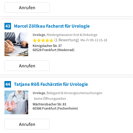
Anrufen
43
Marcel Zöllkau Facharzt für Urologie
Urologe
, Niedergelassener Arzt & Onkologe
5 von 5 Sternen
(1 Bewertung)
Mo-Fr 09-13 15-18
Königslacher Str. 37
60528
Frankfurt
(Niederrad)
Anrufen
44
Tatjana Röß Fachärztin für Urologie
Urologe
, Belegarzt & Vorsorgeuntersuchungen
keine Öffnungszeiten
Wächtersbacher Str. 83
60386
Frankfurt
(Fechenheim)
Anrufen