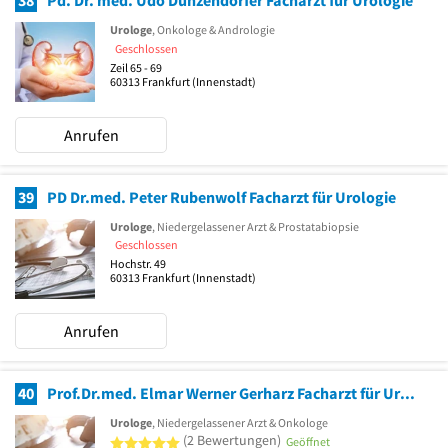
38
Pd. Dr. med. Udo Dunzendorfer Facharzt für Urologie
Urologe
, Onkologe & Andrologie
Geschlossen
Zeil 65 - 69
60313
Frankfurt
(Innenstadt)
Anrufen
39
PD Dr.med. Peter Rubenwolf Facharzt für Urologie
Urologe
, Niedergelassener Arzt & Prostatabiopsie
Geschlossen
Hochstr. 49
60313
Frankfurt
(Innenstadt)
Anrufen
40
Prof.Dr.med. Elmar Werner Gerharz Facharzt für Urologie
Urologe
, Niedergelassener Arzt & Onkologe
5 von 5 Sternen
(2 Bewertungen)
Geöffnet