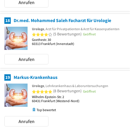
Anrufen
18
Dr.med. Mohammed Saleh Facharzt für Urologie
Urologe
, Arzt für Privatpatienten & Arzt für Kassenpatienten
4 von 5 Sternen
(5 Bewertungen)
Geöffnet
Goethestr. 30
60313
Frankfurt
(Innenstadt)
Anrufen
19
Markus-Krankenhaus
Urologe
, Lehrkrankenhaus & Laboruntersuchungen
5 von 5 Sternen
(8 Bewertungen)
Geöffnet
Wilhelm-Epstein-Str. 2
60431
Frankfurt
(Westend-Nord)
Top bewertet
Anrufen