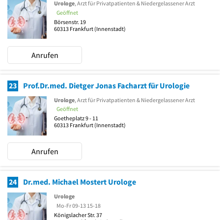
Urologe
, Arzt für Privatpatienten & Niedergelassener Arzt
Geöffnet
Börsenstr. 19
60313
Frankfurt
(Innenstadt)
Anrufen
23
Prof.Dr.med. Dietger Jonas Facharzt für Urologie
Urologe
, Arzt für Privatpatienten & Niedergelassener Arzt
Geöffnet
Goetheplatz 9 - 11
60313
Frankfurt
(Innenstadt)
Anrufen
24
Dr.med. Michael Mostert Urologe
Urologe
Mo-Fr 09-13 15-18
Königslacher Str. 37