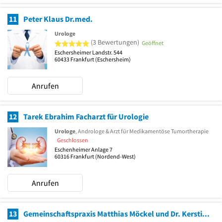
11
Peter Klaus Dr.med.
Urologe
5 von 5 Sternen
(3 Bewertungen)
Geöffnet
Eschersheimer Landstr. 544
60433
Frankfurt
(Eschersheim)
Anrufen
12
Tarek Ebrahim Facharzt für Urologie
Urologe
, Androloge & Arzt für Medikamentöse Tumortherapie
Geschlossen
Eschenheimer Anlage 7
60316
Frankfurt
(Nordend-West)
Anrufen
13
Gemeinschaftspraxis Matthias Möckel und Dr. Kerstin Friedel