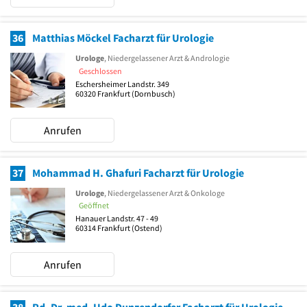
36
Matthias Möckel Facharzt für Urologie
Urologe
, Niedergelassener Arzt & Andrologie
Geschlossen
Eschersheimer Landstr. 349
60320
Frankfurt
(Dornbusch)
Anrufen
37
Mohammad H. Ghafuri Facharzt für Urologie
Urologe
, Niedergelassener Arzt & Onkologe
Geöffnet
Hanauer Landstr. 47 - 49
60314
Frankfurt
(Ostend)
Anrufen