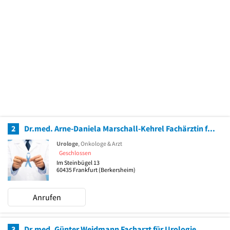
2
Dr.med. Arne-Daniela Marschall-Kehrel Fachärztin für Urologie
Urologe
, Onkologe & Arzt
Geschlossen
Im Steinbügel 13
60435
Frankfurt
(Berkersheim)
Anrufen
3
Dr.med. Günter Weidmann Facharzt für Urologie