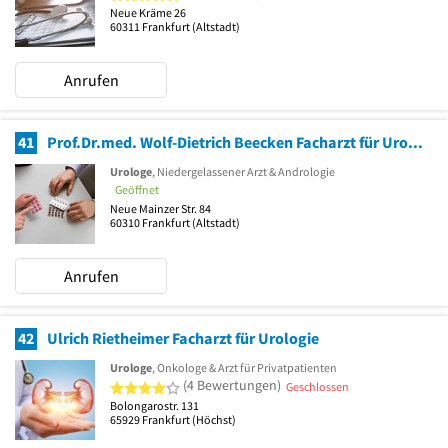
Neue Kräme 26
60311
Frankfurt
(Altstadt)
Anrufen
41
Prof.Dr.med. Wolf-Dietrich Beecken Facharzt für Urologie
Urologe
, Niedergelassener Arzt & Andrologie
Geöffnet
Neue Mainzer Str. 84
60310
Frankfurt
(Altstadt)
Anrufen
42
Ulrich Rietheimer Facharzt für Urologie
Urologe
, Onkologe & Arzt für Privatpatienten
4 von 5 Sternen
(4 Bewertungen)
Geschlossen
Bolongarostr. 131
65929
Frankfurt
(Höchst)