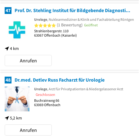
47
Prof. Dr. Stehling Institut für Bildgebende Diagnostik GmbH
Urologe
, Nuklearmediziner & Klinik und Fachabteilung Röntgen
5 von 5 Sternen
(1 Bewertung)
Geöffnet
Strahlenbergerstr. 110
63067
Offenbach
(Kaiserlei)
4 km
Anrufen
48
Dr.med. Detlev Russ Facharzt für Urologie
Urologe
, Arzt für Privatpatienten & Niedergelassener Arzt
Geschlossen
Buchrainweg 66
63069
Offenbach
5,2 km
Anrufen