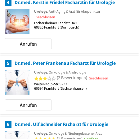
4
Dr.med. Kerstin Friedel Fachärztin für Urologie
Urologe
, Anti-Aging & Arzt für Akupunktur
Geschlossen
Eschersheimer Landstr. 349
60320
Frankfurt
(Dornbusch)
Anrufen
5
Dr.med. Peter Frankenau Facharzt für Urologie
Urologe
, Onkologie & Andrologie
3 von 5 Sternen
(2 Bewertungen)
Geschlossen
Walter-Kolb-Str. 9 - 11
60594
Frankfurt
(Sachsenhausen)
Anrufen
6
Dr.med. Ulf Schneider Facharzt für Urologie
Urologe
, Onkologe & Niedergelassener Arzt
5 von 5 Sternen
(1 Bewertung)
Geöffnet