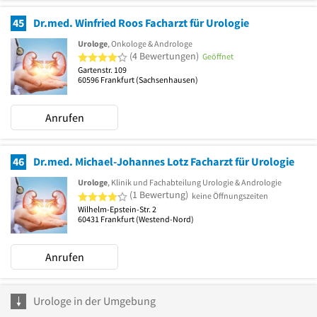
45
Dr.med. Winfried Roos Facharzt für Urologie
Urologe
, Onkologe & Androloge
4 von 5 Sternen
(4 Bewertungen)
Geöffnet
Gartenstr. 109
60596
Frankfurt
(Sachsenhausen)
Anrufen
46
Dr.med. Michael-Johannes Lotz Facharzt für Urologie
Urologe
, Klinik und Fachabteilung Urologie & Andrologie
4 von 5 Sternen
(1 Bewertung)
keine Öffnungszeiten
Wilhelm-Epstein-Str. 2
60431
Frankfurt
(Westend-Nord)
Anrufen
Urologe in der Umgebung