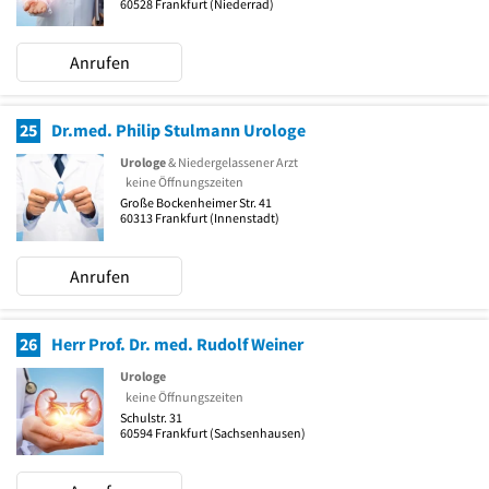
60528
Frankfurt
(Niederrad)
Anrufen
25
Dr.med. Philip Stulmann Urologe
Urologe
& Niedergelassener Arzt
keine Öffnungszeiten
Große Bockenheimer Str. 41
60313
Frankfurt
(Innenstadt)
Anrufen
26
Herr Prof. Dr. med. Rudolf Weiner
Urologe
keine Öffnungszeiten
Schulstr. 31
60594
Frankfurt
(Sachsenhausen)