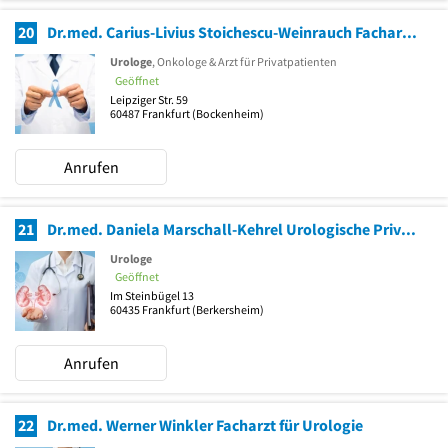
20
Dr.med. Carius-Livius Stoichescu-Weinrauch Facharzt für Urologie
Urologe
, Onkologe & Arzt für Privatpatienten
Geöffnet
Leipziger Str. 59
60487
Frankfurt
(Bockenheim)
Anrufen
21
Dr.med. Daniela Marschall-Kehrel Urologische Privatpraxis Marschall-Kehrel Ärztin
Urologe
Geöffnet
Im Steinbügel 13
60435
Frankfurt
(Berkersheim)
Anrufen
22
Dr.med. Werner Winkler Facharzt für Urologie