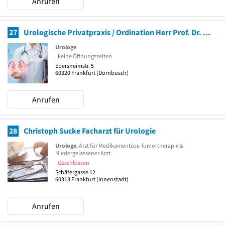
Anrufen
27
Urologische Privatpraxis / Ordination Herr Prof. Dr. med. Dr. h.c. Eduard Becht
Urologe
keine Öffnungszeiten
Ebersheimstr. 5
60320
Frankfurt
(Dornbusch)
Anrufen
28
Christoph Sucke Facharzt für Urologie
Urologe
, Arzt für Medikamentöse Tumortherapie &
Niedergelassener Arzt
Geschlossen
Schäfergasse 12
60313
Frankfurt
(Innenstadt)
Anrufen