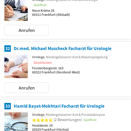
Geöffnet
Neue Kräme 26
60311
Frankfurt
(Altstadt)
Anrufen
32
Dr.med. Michael Muscheck Facharzt für Urologie
Urologe
, Niedergelassener Arzt & Blasenspiegelung
Geschlossen
Fürstenbergerstr. 163
60322
Frankfurt
(Nordend-West)
Anrufen
33
Hamid Bayat-Mokhtari Facharzt für Urologie
Urologe
, Niedergelassener Arzt & Prostatabiopsie
5 von 5 Sternen
(2 Bewertungen)
Geöffnet
Hostatostr. 19
65929
Frankfurt
(Höchst)