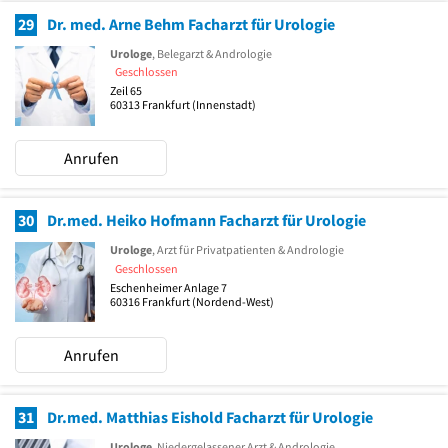
29
Dr. med. Arne Behm Facharzt für Urologie
Urologe
, Belegarzt & Andrologie
Geschlossen
Zeil 65
60313
Frankfurt
(Innenstadt)
Anrufen
30
Dr.med. Heiko Hofmann Facharzt für Urologie
Urologe
, Arzt für Privatpatienten & Andrologie
Geschlossen
Eschenheimer Anlage 7
60316
Frankfurt
(Nordend-West)
Anrufen
31
Dr.med. Matthias Eishold Facharzt für Urologie
Urologe
, Niedergelassener Arzt & Andrologie