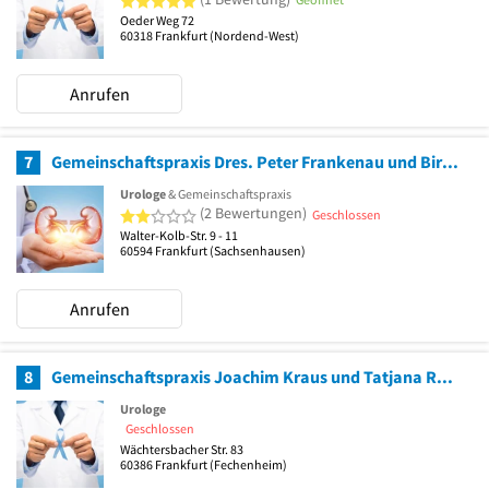
Oeder Weg 72
60318
Frankfurt
(Nordend-West)
Anrufen
7
Gemeinschaftspraxis Dres. Peter Frankenau und Birgit Götting
Urologe
& Gemeinschaftspraxis
2 von 5 Sternen
(2 Bewertungen)
Geschlossen
Walter-Kolb-Str. 9 - 11
60594
Frankfurt
(Sachsenhausen)
Anrufen
8
Gemeinschaftspraxis Joachim Kraus und Tatjana Röß Urologische Praxis
Urologe
Geschlossen
Wächtersbacher Str. 83
60386
Frankfurt
(Fechenheim)