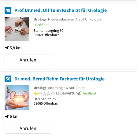
49
Prof.Dr.med. Ulf Tunn Facharzt für Urologie
Urologe
, Niedergelassener Arzt & Onkologie
Geöffnet
Starkenburgring 50
63069
Offenbach
5,8 km
Anrufen
50
Dr.med. Bernd Rehm Facharzt für Urologie
Urologe
, Andrologie & Anti-Aging
1 von 5 Sternen
(1 Bewertung)
Geöffnet
Berliner Str. 75
63065
Offenbach
6 km
Anrufen