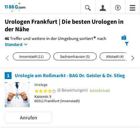
11880.com
Urologen Frankfurt | Die besten Urologen in
der Nähe
*
46
Treffer und weitere in der Umgebung
sortiert
nach
Standard
Innenstadt
(11)
Sachsenhausen
(5)
Altstadt
(4)
1
Urologie am Roßmarkt - BAG Dr. Geisler & Dr. Stieg
Urologe
4 von 5 Sternen
(6 Bewertungen)
Schließt bald
Kaiserstr. 9
60311
Frankfurt
(Innenstadt)
Anrufen