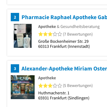
Pharmacie Raphael Apotheke Gabo
2
Apotheke
& Gesundheitsberatung
3 von 5 Sternen
(7 Bewertungen)
Große Bockenheimer Str. 29
60313
Frankfurt
(Innenstadt)
Alexander-Apotheke Miriam Oster
3
Apotheke
3 von 5 Sternen
(5 Bewertungen)
Huthmacherstr. 1
65931
Frankfurt
(Sindlingen)