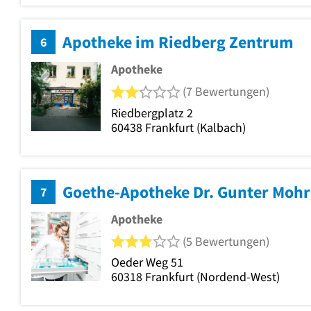
Apotheke im Riedberg Zentrum
6
Apotheke
2 von 5 Sternen
(7 Bewertungen)
Riedbergplatz 2
60438
Frankfurt
(Kalbach)
Goethe-Apotheke Dr. Gunter Mohr
7
Apotheke
3 von 5 Sternen
(5 Bewertungen)
Oeder Weg 51
60318
Frankfurt
(Nordend-West)