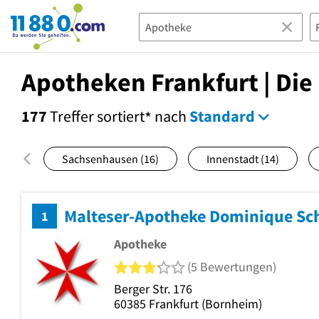
11880.com
Apotheken Frankfurt | Die
177
Treffer
sortiert
nach
Standard
*
Sachsenhausen
(16)
Innenstadt
(14)
Malteser-Apotheke Dominique Sc
1
Apotheke
3 von 5 Sternen
(5 Bewertungen)
Berger Str. 176
60385
Frankfurt
(Bornheim)