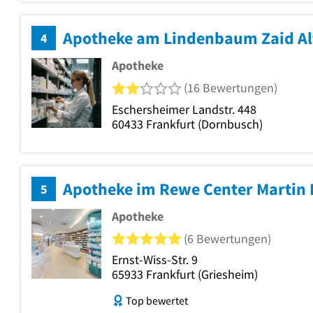
Apotheke am Lindenbaum Zaid Al
4
Apotheke
2 von 5 Sternen
(16 Bewertungen)
Eschersheimer Landstr. 448
60433
Frankfurt
(Dornbusch)
Apotheke im Rewe Center Martin 
5
Apotheke
5 von 5 Sternen
(6 Bewertungen)
Ernst-Wiss-Str. 9
65933
Frankfurt
(Griesheim)
Top bewertet