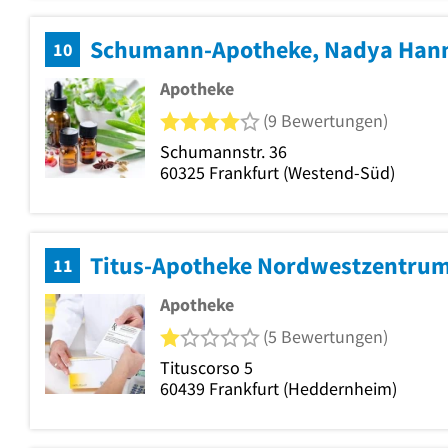
Schumann-Apotheke, Nadya Han
10
Apotheke
4 von 5 Sternen
(9 Bewertungen)
Schumannstr. 36
60325
Frankfurt
(Westend-Süd)
Titus-Apotheke Nordwestzentrum 
11
Apotheke
1 von 5 Sternen
(5 Bewertungen)
Tituscorso 5
60439
Frankfurt
(Heddernheim)