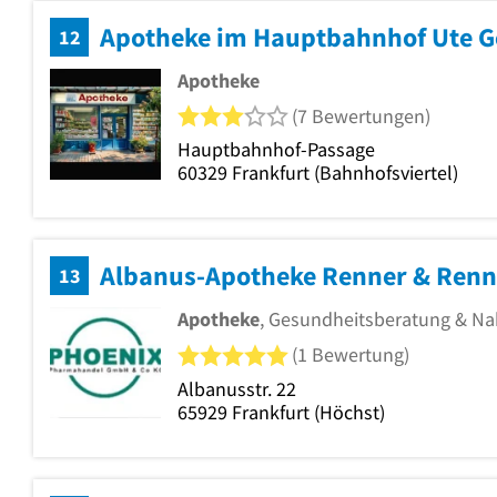
Apotheke im Hauptbahnhof Ute G
12
Apotheke
3 von 5 Sternen
(7 Bewertungen)
Hauptbahnhof-Passage
60329
Frankfurt
(Bahnhofsviertel)
13
Apotheke
, Gesundheitsberatung & N
5 von 5 Sternen
(1 Bewertung)
Albanusstr. 22
65929
Frankfurt
(Höchst)