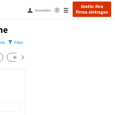
Gratis: Ihre
Anmelden
Firma eintragen
he
rte
Filter
Westend-Süd
(7)
Dornbusch
(6)
Höchst