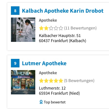
Kalbach Apotheke Karin Drobot
8
Apotheke
2 von 5 Sternen
(11 Bewertungen)
Kalbacher Hauptstr. 51
60437
Frankfurt
(Kalbach)
Lutmer Apotheke
9
Apotheke
5 von 5 Sternen
(5 Bewertungen)
Luthmerstr. 12
65934
Frankfurt
(Nied)
Top bewertet