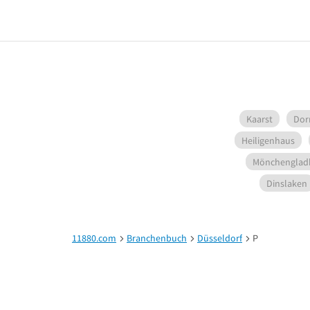
Kaarst
Dor
Heiligenhaus
Mönchenglad
Dinslaken
11880.com
Branchenbuch
Düsseldorf
P