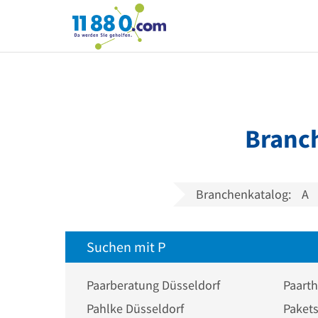
11880.com
Branch
Branchenkatalog:
A
Suchen mit P
Paarberatung Düsseldorf
Paarth
Pahlke Düsseldorf
Paket