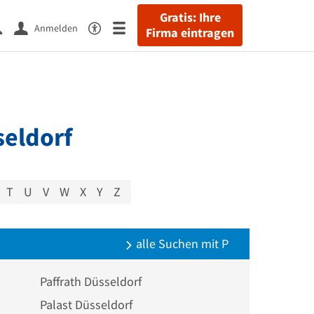
Gratis: Ihre
Anmelden
Firma eintragen
seldorf
T
U
V
W
X
Y
Z
alle Suchen mit P
Paffrath Düsseldorf
Palast Düsseldorf