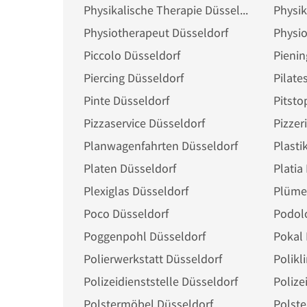
Physikalische Therapie Düsseldorf
Physik
Physiotherapeut Düsseldorf
Physio
Piccolo Düsseldorf
Pienin
Piercing Düsseldorf
Pilate
Pinte Düsseldorf
Pitsto
Pizzaservice Düsseldorf
Pizzer
Planwagenfahrten Düsseldorf
Plasti
Platen Düsseldorf
Platia
Plexiglas Düsseldorf
Plüme
Poco Düsseldorf
Podol
Poggenpohl Düsseldorf
Pokal 
Polierwerkstatt Düsseldorf
Polikl
Polizeidienststelle Düsseldorf
Polize
Polstermöbel Düsseldorf
Polste