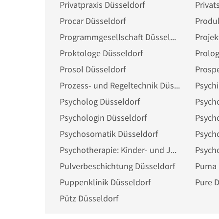
Privatpraxis Düsseldorf
Privat
Procar Düsseldorf
Produ
Programmgesellschaft Düsseldorf
Projek
Proktologe Düsseldorf
Prolog
Prosol Düsseldorf
Prospe
Prozess- und Regeltechnik Düsseldorf
Psychi
Psycholog Düsseldorf
Psych
Psychologin Düsseldorf
Psycho
Psychosomatik Düsseldorf
Psych
Psychotherapie: Kinder- und Jugendlichenpsychotherapeut Düsseldorf
Pulverbeschichtung Düsseldorf
Puma 
Puppenklinik Düsseldorf
Pure D
Pütz Düsseldorf