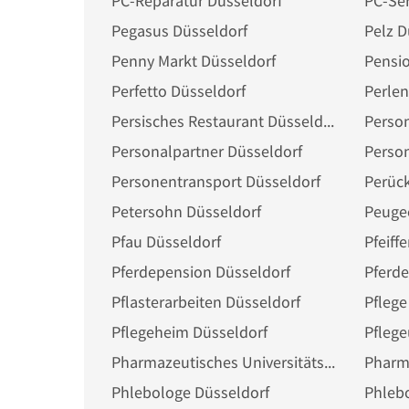
PC-Reparatur Düsseldorf
PC-Ser
Pegasus Düsseldorf
Pelz D
Penny Markt Düsseldorf
Pensio
Perfetto Düsseldorf
Perlen
Persisches Restaurant Düsseldorf
Person
Personalpartner Düsseldorf
Person
Personentransport Düsseldorf
Perüc
Petersohn Düsseldorf
Peuge
Pfau Düsseldorf
Pfeiff
Pferdepension Düsseldorf
Pferd
Pflasterarbeiten Düsseldorf
Pflege
Pflegeheim Düsseldorf
Pflege
Pharmazeutisches Universitätsinstitut Düsseldorf
Pharm
Phlebologe Düsseldorf
Phlebo