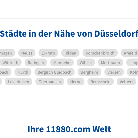
Städte in der Nähe von Düsseldor
magen
Neuss
Erkrath
Hilden
Korschenbroich
Krefeld
Wülfrath
Ratingen
Monheim
Willich
Mettmann
Lang
bach
Hürth
Bergisch Gladbach
Bergheim
Viersen
Köl
Leverkusen
Oberhausen
Herne
Remscheid
Velbert
Ihre 11880.com Welt