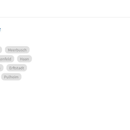
f
Meerbusch
enfeld
Haan
n
Erftstadt
Pulheim