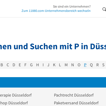
Sie sind ein Unternehmen?
Zum 11880.com-Unternehmensbereich wechseln
en und Suchen mit P in Düs
B
C
D
E
F
G
H
I
J
K
L
M
N
O
P
Q
R
S
erapie Düsseldorf
Pachtrecht Düsseldorf
shop Düsseldorf
Paketversand Düsseldorf