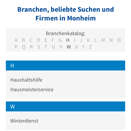
Branchen, beliebte Suchen und
Firmen in Monheim
Branchenkatalog:
A
B
C
D
E
F
G
H
I
J
K
L
M
N
O
P
Q
R
S
T
U
V
W
X
Y
Z
H
Haushaltshilfe
Hausmeisterservice
W
Winterdienst