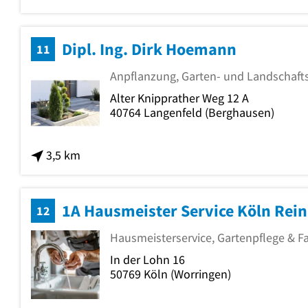
Dipl. Ing. Dirk Hoemann
11
Anpflanzung, Garten- und Landschaf
Alter Knipprather Weg 12 A
40764
Langenfeld
(Berghausen)
3,5 km
1A Hausmeister Service Köln Rei
12
Hausmeisterservice, Gartenpflege & F
In der Lohn 16
50769
Köln
(Worringen)