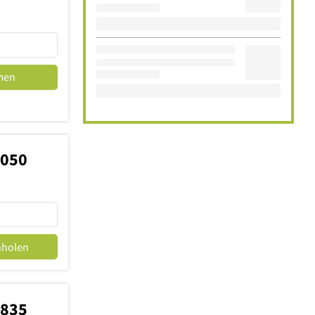
men
5050
nholen
7835