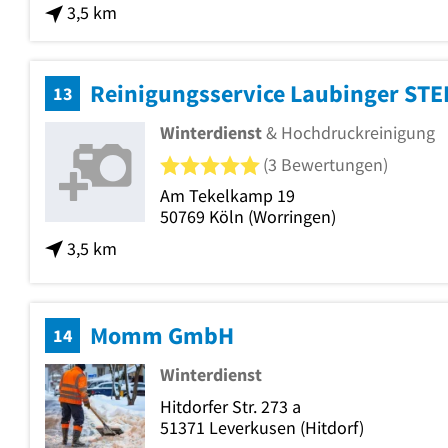
3,5 km
13
Winterdienst
& Hochdruckreinigung
5 von 5 Sternen
(3 Bewertungen)
Am Tekelkamp 19
50769
Köln
(Worringen)
3,5 km
Momm GmbH
14
Winterdienst
Hitdorfer Str. 273 a
51371
Leverkusen
(Hitdorf)