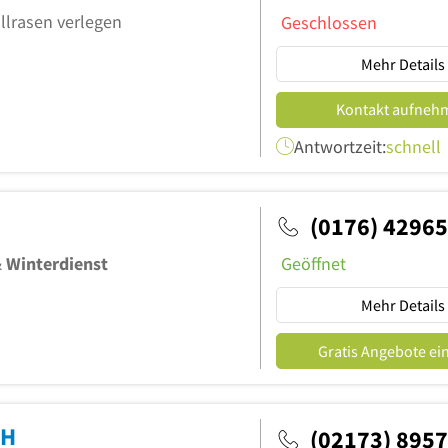
llrasen verlegen
Geschlossen
Mehr Details
Kontakt aufneh
Antwortzeit:
schnell
(0176) 4296
&
Winterdienst
Geöffnet
Mehr Details
Gratis Angebote ei
bH
(02173) 895