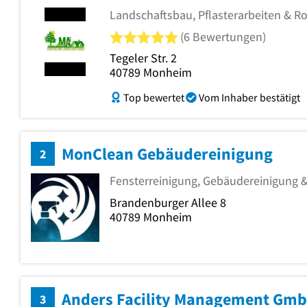
Landschaftsbau, Pflasterarbeiten & Ro
5 von 5 Sternen
(6 Bewertungen)
Tegeler Str. 2
40789
Monheim
Top bewertet
Vom Inhaber bestätigt
MonClean Gebäudereinigung
2
Fensterreinigung, Gebäudereinigung 
Brandenburger Allee 8
40789
Monheim
Anders Facility Management Gm
3