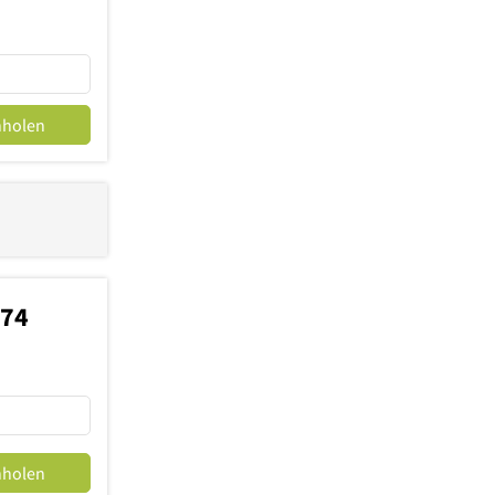
nholen
774
nholen