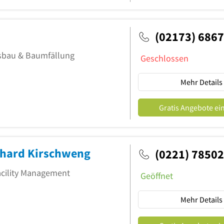
(02173) 686
tsbau & Baumfällung
Geschlossen
Mehr Details
Gratis Angebote ei
nhard Kirschweng
(0221) 7850
acility Management
Geöffnet
Mehr Details