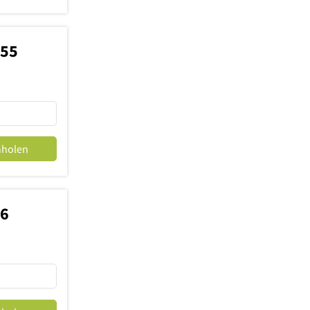
755
nholen
26