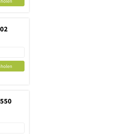
nholen
102
nholen
8550