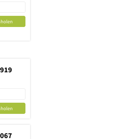
nholen
5919
nholen
5067