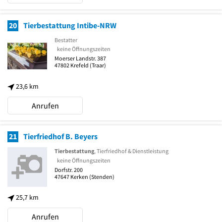
20
Tierbestattung Intibe-NRW
Bestatter
keine Öffnungszeiten
Moerser Landstr. 387
47802
Krefeld
(Traar)
23,6 km
Anrufen
21
Tierfriedhof B. Beyers
Tierbestattung
, Tierfriedhof & Dienstleistung
keine Öffnungszeiten
Dorfstr. 200
47647
Kerken
(Stenden)
25,7 km
Anrufen