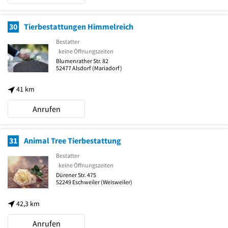
30
Tierbestattungen Himmelreich
Bestatter
keine Öffnungszeiten
Blumenrather Str. 82
52477
Alsdorf
(Mariadorf)
41 km
Anrufen
31
Animal Tree Tierbestattung
Bestatter
keine Öffnungszeiten
Dürener Str. 475
52249
Eschweiler
(Weisweiler)
42,3 km
Anrufen