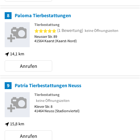
8
Paloma Tierbestattungen
Tierbestattung
5 von 5 Sternen
(1 Bewertung)
keine Öffnungszeiten
Neusser Str. 89
41564
Kaarst
(Kaarst-Nord)
14,1 km
Anrufen
9
Patria Tierbestattungen Neuss
Tierbestattung
keine Öffnungszeiten
Klever Str. 8
41464
Neuss
(Stadionviertel)
15,8 km
Anrufen