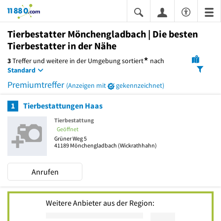
11880.com
Tierbestatter Mönchengladbach | Die besten
Tierbestatter in der Nähe
*
3
Treffer und weitere in der Umgebung
sortiert
nach
Standard
Premiumtreffer
(Anzeigen mit
gekennzeichnet)
1
Tierbestattungen Haas
Tierbestattung
Geöffnet
Grüner Weg 5
41189
Mönchengladbach
(Wickrathhahn)
Anrufen
Weitere Anbieter aus der Region: