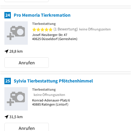
24
Pro Memoria Tierkremation
Tierbestattung
5 von 5 Sternen
(1 Bewertung)
keine Öffnungszeiten
Josef-Neuberger-Str. 47
40625
Düsseldorf
(Gerresheim)
28,8 km
Anrufen
25
Sylvia Tierbestattung Pfötchenhimmel
Tierbestattung
keine Öffnungszeiten
Konrad-Adenauer-Platz 6
40885
Ratingen
(Lintorf)
31,5 km
Anrufen