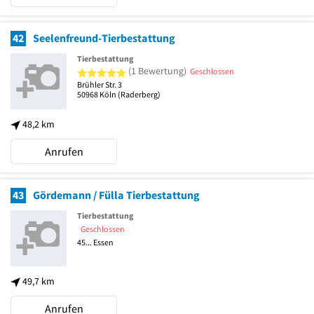
42
Seelenfreund-Tierbestattung
Tierbestattung
5 von 5 Sternen
(1 Bewertung)
Geschlossen
Brühler Str. 3
50968
Köln
(Raderberg)
48,2 km
Anrufen
43
Gördemann / Fülla Tierbestattung
Tierbestattung
Geschlossen
45...
Essen
49,7 km
Anrufen