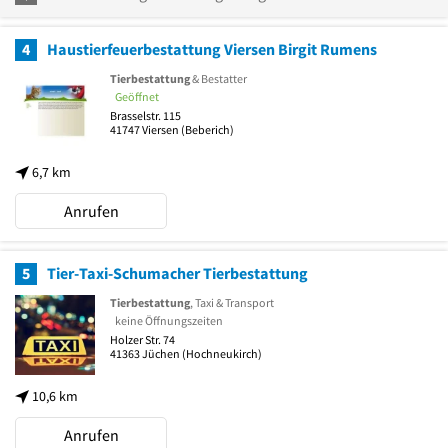
4
Haustierfeuerbestattung Viersen Birgit Rumens
Tierbestattung
& Bestatter
Geöffnet
Brasselstr. 115
41747
Viersen
(Beberich)
6,7 km
Anrufen
5
Tier-Taxi-Schumacher Tierbestattung
Tierbestattung
, Taxi & Transport
keine Öffnungszeiten
Holzer Str. 74
41363
Jüchen
(Hochneukirch)
10,6 km
Anrufen