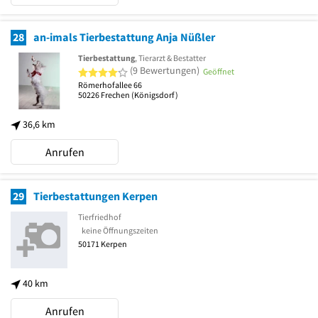
28
an-imals Tierbestattung Anja Nüßler
Tierbestattung
, Tierarzt & Bestatter
4 von 5 Sternen
(9 Bewertungen)
Geöffnet
Römerhofallee 66
50226
Frechen
(Königsdorf)
36,6 km
Anrufen
29
Tierbestattungen Kerpen
Tierfriedhof
keine Öffnungszeiten
50171
Kerpen
40 km
Anrufen