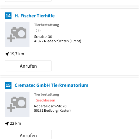
14
H. Fischer Tierhilfe
Tierbestattung
24h
Schulstr. 36
41372
Niederkrüchten
(Elmpt)
19,7 km
Anrufen
15
Crematec GmbH Tierkrematorium
Tierbestattung
Geschlossen
Robert-Bosch-Str. 20
50181
Bedburg
(Kaster)
22 km
Anrufen