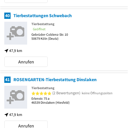
40
Tierbestattungen Schwebach
Tierbestattung
Geöffnet
Gebrüder-Coblenz-Str. 10
50679
Köln
(Deutz)
47,9 km
Anrufen
41
ROSENGARTEN-Tierbestattung Dinslaken
Tierbestattung
5 von 5 Sternen
(2 Bewertungen)
keine Öffnungszeiten
Erlenstr. 75 a
46539
Dinslaken
(Hiesfeld)
47,9 km
Anrufen