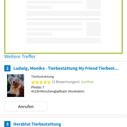
Weitere Treffer
2
Ludwig, Monika - Tierbestattung My Friend Tierbestattung
Tierbestattung
5 von 5 Sternen
(3 Bewertungen)
Geöffnet
Pfeilstr. 7
41239
Mönchengladbach
(Hockstein)
Anrufen
3
Herzblut Tierbestattung