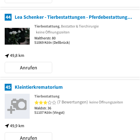
44
Lea Schenker - Tierbestattungen - Pferdebestattungen
Tierbestattung
, Bestatter & Tierchirurgie
keine Öffnungszeiten
Waltherstr. 80
51069
Köln
(Dellbrück)
49,8 km
Anrufen
45
Kleintierkrematorium
Tierbestattung
3 von 5 Sternen
(7 Bewertungen)
keine Öffnungszeiten
Waldstr. 36
51107
Köln
(Vingst)
49,9 km
Anrufen