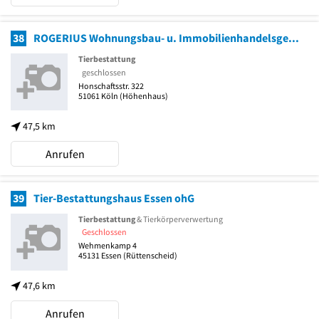
38
ROGERIUS Wohnungsbau- u. Immobilienhandelsgesellschaft mbH
Tierbestattung
geschlossen
Honschaftsstr. 322
51061
Köln
(Höhenhaus)
47,5 km
Anrufen
39
Tier-Bestattungshaus Essen ohG
Tierbestattung
& Tierkörperverwertung
Geschlossen
Wehmenkamp 4
45131
Essen
(Rüttenscheid)
47,6 km
Anrufen