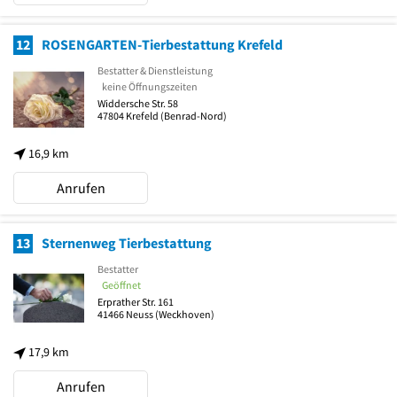
12
ROSENGARTEN-Tierbestattung Krefeld
Bestatter & Dienstleistung
keine Öffnungszeiten
Widdersche Str. 58
47804
Krefeld
(Benrad-Nord)
16,9 km
Anrufen
13
Sternenweg Tierbestattung
Bestatter
Geöffnet
Erprather Str. 161
41466
Neuss
(Weckhoven)
17,9 km
Anrufen