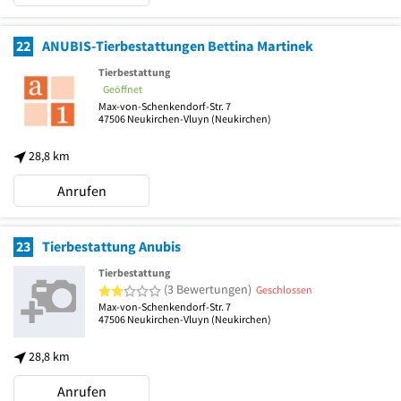
22
ANUBIS-Tierbestattungen Bettina Martinek
Tierbestattung
Geöffnet
Max-von-Schenkendorf-Str. 7
47506
Neukirchen-Vluyn
(Neukirchen)
28,8 km
Anrufen
23
Tierbestattung Anubis
Tierbestattung
2 von 5 Sternen
(3 Bewertungen)
Geschlossen
Max-von-Schenkendorf-Str. 7
47506
Neukirchen-Vluyn
(Neukirchen)
28,8 km
Anrufen