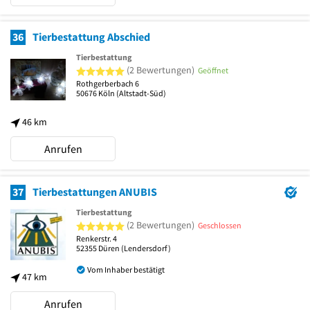
36
Tierbestattung Abschied
Tierbestattung
5 von 5 Sternen
(2 Bewertungen)
Geöffnet
Rothgerberbach 6
50676
Köln
(Altstadt-Süd)
46 km
Anrufen
37
Tierbestattungen ANUBIS
Tierbestattung
5 von 5 Sternen
(2 Bewertungen)
Geschlossen
Renkerstr. 4
52355
Düren
(Lendersdorf)
Vom Inhaber bestätigt
47 km
Anrufen