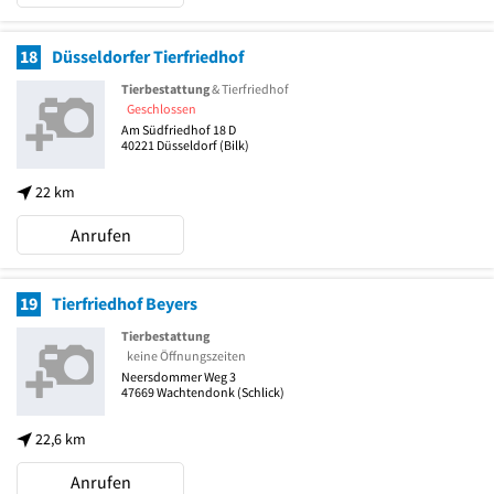
18
Düsseldorfer Tierfriedhof
Tierbestattung
& Tierfriedhof
Geschlossen
Am Südfriedhof 18 D
40221
Düsseldorf
(Bilk)
22 km
Anrufen
19
Tierfriedhof Beyers
Tierbestattung
keine Öffnungszeiten
Neersdommer Weg 3
47669
Wachtendonk
(Schlick)
22,6 km
Anrufen