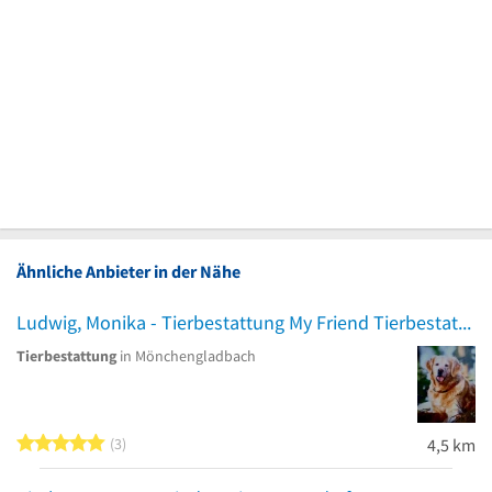
Ähnliche Anbieter in der Nähe
Ludwig, Monika - Tierbestattung My Friend Tierbestattung
Tierbestattung
in Mönchengladbach
5 von 5 Sternen
3
4,5 km