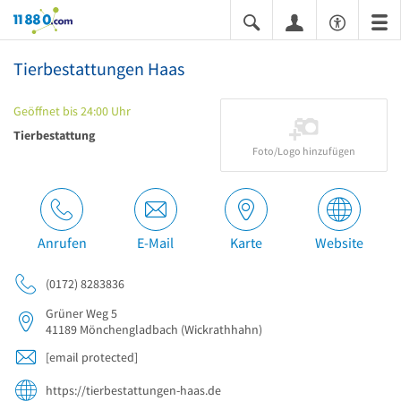
11880.com
Tierbestattungen Haas
Geöffnet bis 24:00 Uhr
Tierbestattung
Foto/Logo hinzufügen
Anrufen
E-Mail
Karte
Website
(0172) 8283836
Grüner Weg 5
41189
Mönchengladbach
(Wickrathhahn)
[email protected]
https://tierbestattungen-haas.de