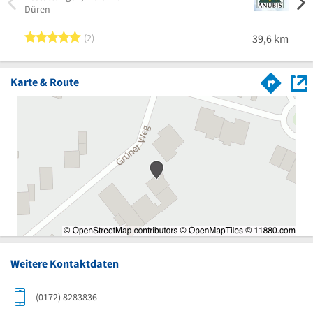
Düren
5 von 5 Sternen
2
39,6 km
Karte & Route
Weitere Kontaktdaten
(0172) 8283836