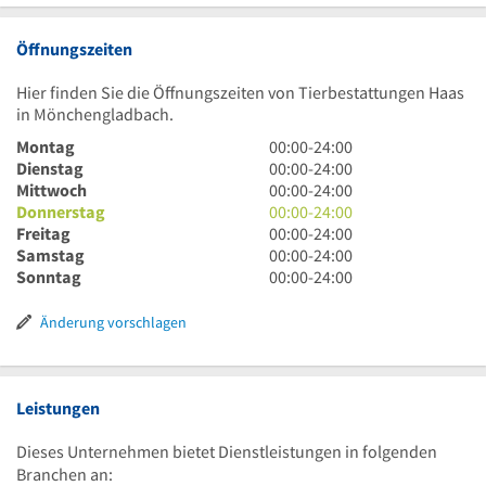
Öffnungszeiten
Hier finden Sie die Öffnungszeiten von Tierbestattungen Haas
in Mönchengladbach.
0
Montag
00:00
-
24:00
Uhr
0
Dienstag
00:00
-
24:00
bis
Uhr
0
Mittwoch
00:00
-
24:00
24
bis
Uhr
0
Donnerstag
00:00
-
24:00
Uhr
24
bis
Uhr
0
Freitag
00:00
-
24:00
Uhr
24
bis
Uhr
0
Samstag
00:00
-
24:00
Uhr
24
bis
Uhr
0
Sonntag
00:00
-
24:00
Uhr
24
bis
Uhr
Uhr
24
bis
Änderung vorschlagen
Uhr
24
Uhr
Leistungen
Dieses Unternehmen bietet Dienstleistungen in folgenden
Branchen an: