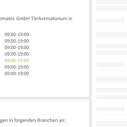
Crematec GmbH Tierkrematorium in
9
09:00
-
19:00
Uhr
9
09:00
-
19:00
bis
Uhr
9
09:00
-
19:00
19
bis
Uhr
9
09:00
-
19:00
Uhr
19
bis
Uhr
9
09:00
-
19:00
Uhr
19
bis
Uhr
9
09:00
-
19:00
Uhr
19
bis
Uhr
9
09:00
-
19:00
Uhr
19
bis
Uhr
Uhr
19
bis
Uhr
19
Uhr
gen in folgenden Branchen an: