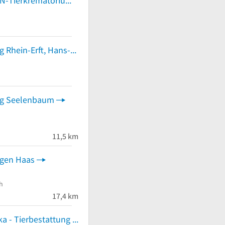
ROSENGARTEN-Tierkrematorium Bedburg
n
Tierbestattung Rhein-Erft, Hans-Jürgen Eckstein Tierbestattung
n
ng Seelenbaum
n
11,5 km
ngen Haas
n
h
17,4 km
Ludwig, Monika - Tierbestattung My Friend Tierbestattung