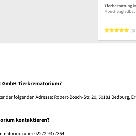
Tierbestattung
i
Mönchengladbac
5
3
ec GmbH Tierkrematorium?
 der folgenden Adresse: Robert-Bosch-Str. 20, 50181 Bedburg, Erf
orium kontaktieren?
rematorium über 02272 9377364.