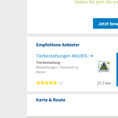
Geben Sie jetzt die e
Jetzt be
Empfohlene Anbieter
Tierbestattungen ANUBIS
Tierbestattung
–
Bestattungen, Tierurnen in
Düren
5 von 5 Sternen
27,7 km
2
Karte & Route