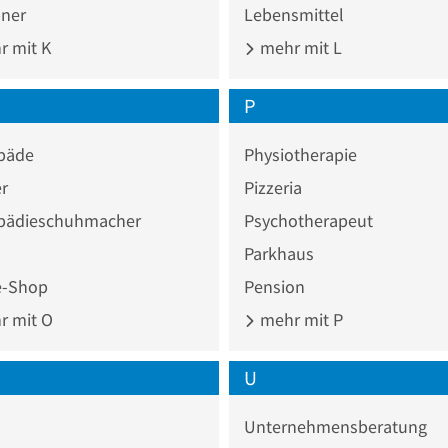
ner
Lebensmittel
 mit K
mehr mit L
P
päde
Physiotherapie
r
Pizzeria
pädieschuhmacher
Psychotherapeut
Parkhaus
e-Shop
Pension
 mit O
mehr mit P
U
Unternehmensberatung