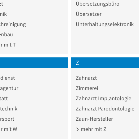
zt
Übersetzungsbüro
inik
Übersetzer
chreinigung
Unterhaltungselektronik
enbau
 mit T
Z
dienst
Zahnarzt
agentur
Zimmerei
tatt
Zahnarzt Implantologie
technik
Zahnarzt Parodontologie
rsport
Zaun-Hersteller
 mit W
mehr mit Z