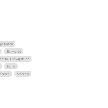
pegarten
Eichwalde
hof bei Ludwigsfelde
Berlin
beeren
Storkow