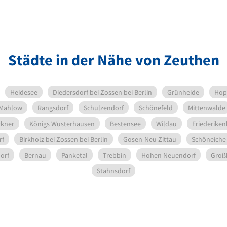
Städte in der Nähe von Zeuthen
Heidesee
Diedersdorf bei Zossen bei Berlin
Grünheide
Hop
-Mahlow
Rangsdorf
Schulzendorf
Schönefeld
Mittenwalde
rkner
Königs Wusterhausen
Bestensee
Wildau
Friederiken
rf
Birkholz bei Zossen bei Berlin
Gosen-Neu Zittau
Schöneiche
orf
Bernau
Panketal
Trebbin
Hohen Neuendorf
Groß
Stahnsdorf