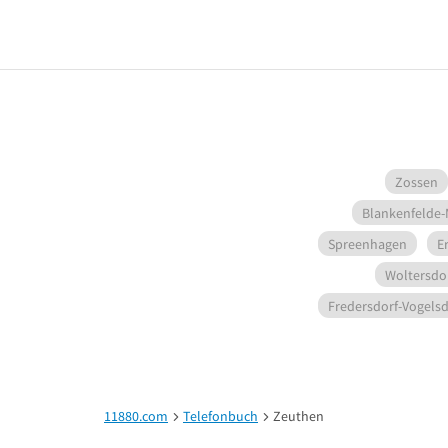
Zossen
Blankenfelde
Spreenhagen
E
Woltersdo
Fredersdorf-Vogelsd
11880.com
Telefonbuch
Zeuthen