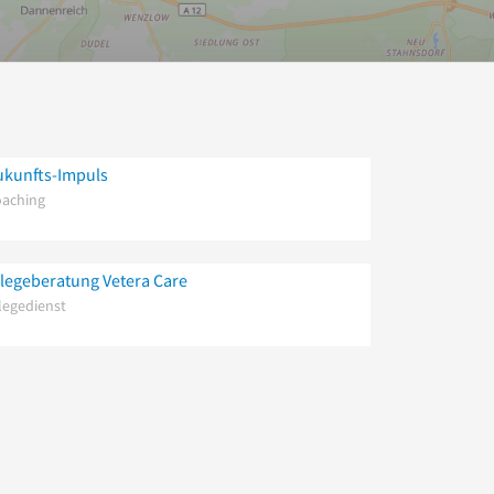
ukunfts-Impuls
aching
flegeberatung Vetera Care
legedienst