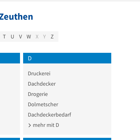
 Zeuthen
T
U
V
W
X
Y
Z
D
Druckerei
Dachdecker
Drogerie
Dolmetscher
Dachdeckerbedarf
mehr mit D