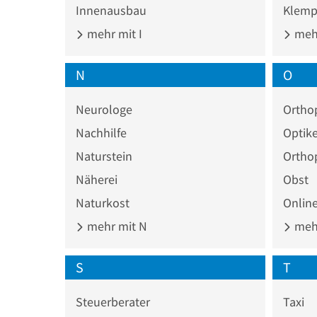
Innenausbau
Klemp
mehr mit I
mehr
N
O
Neurologe
Ortho
Nachhilfe
Optike
Naturstein
Ortho
Näherei
Obst
Naturkost
Onlin
mehr mit N
mehr
S
T
Steuerberater
Taxi