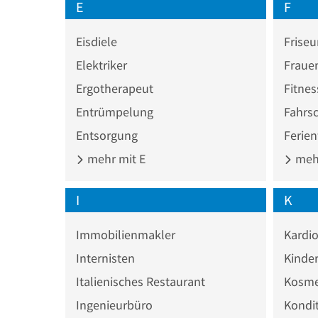
E
F
Eisdiele
Friseu
Elektriker
Fraue
Ergotherapeut
Fitnes
Entrümpelung
Fahrs
Entsorgung
Ferie
mehr mit E
mehr
I
K
Immobilienmakler
Kardi
Internisten
Kinde
Italienisches Restaurant
Kosme
Ingenieurbüro
Kondit