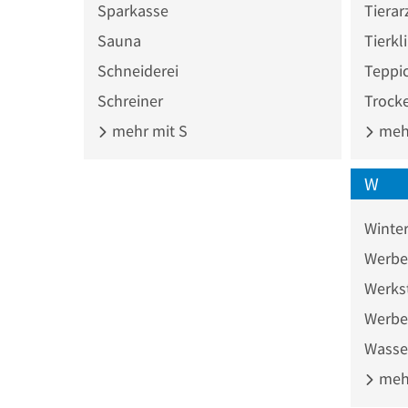
Sparkasse
Tierar
Sauna
Tierkl
Schneiderei
Teppi
Schreiner
Trock
mehr mit S
mehr
W
Winter
Werbe
Werks
Werbe
Wasse
mehr