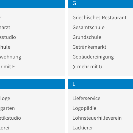
G
r
Griechisches Restaurant
narzt
Gesamtschule
sstudio
Grundschule
chule
Getränkemarkt
nwohnung
Gebäudereinigung
 mit F
mehr mit G
L
ologe
Lieferservice
rgarten
Logopädie
tikstudio
Lohnsteuerhilfeverein
orei
Lackierer