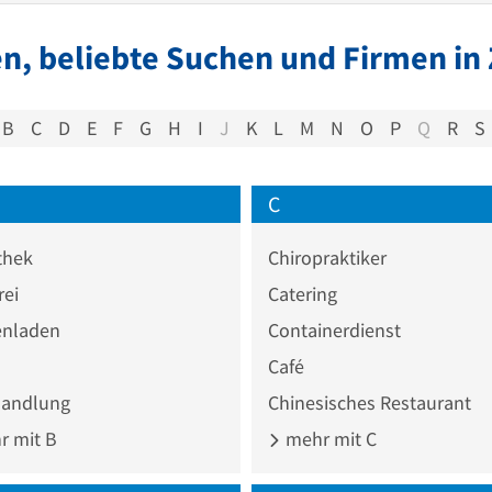
n, beliebte Suchen und Firmen in
B
C
D
E
F
G
H
I
J
K
L
M
N
O
P
Q
R
S
C
thek
Chiropraktiker
rei
Catering
nladen
Containerdienst
Café
andlung
Chinesisches Restaurant
 mit B
mehr mit C