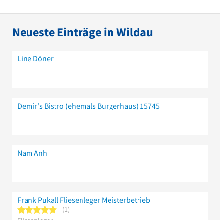
Neueste Einträge in Wildau
Line Döner
Demir's Bistro (ehemals Burgerhaus) 15745
Nam Anh
Frank Pukall Fliesenleger Meisterbetrieb
5 von 5 Sternen
1
Fliesenleger