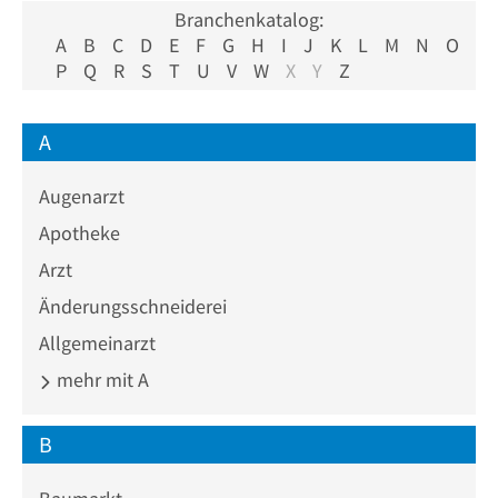
Branchenkatalog:
A
B
C
D
E
F
G
H
I
J
K
L
M
N
O
P
Q
R
S
T
U
V
W
X
Y
Z
A
Augenarzt
Apotheke
Arzt
Änderungsschneiderei
Allgemeinarzt
mehr mit A
B