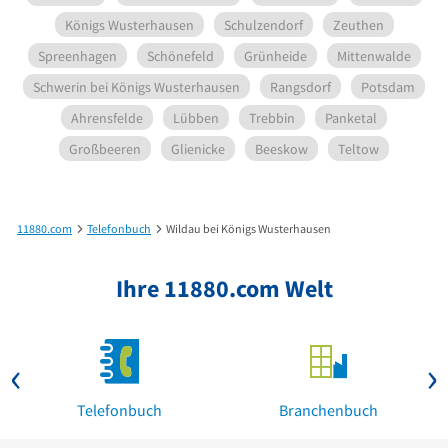
Königs Wusterhausen
Schulzendorf
Zeuthen
Spreenhagen
Schönefeld
Grünheide
Mittenwalde
Schwerin bei Königs Wusterhausen
Rangsdorf
Potsdam
Ahrensfelde
Lübben
Trebbin
Panketal
Großbeeren
Glienicke
Beeskow
Teltow
11880.com
Telefonbuch
Wildau bei Königs Wusterhausen
Ihre 11880.com Welt
Telefonbuch
Branchenbuch