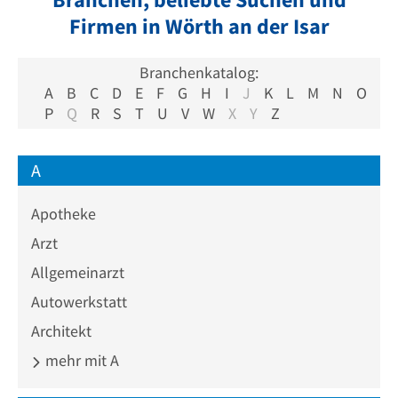
Firmen in Wörth an der Isar
Branchenkatalog:
A
B
C
D
E
F
G
H
I
J
K
L
M
N
O
P
Q
R
S
T
U
V
W
X
Y
Z
A
Apotheke
Arzt
Allgemeinarzt
Autowerkstatt
Architekt
mehr mit A