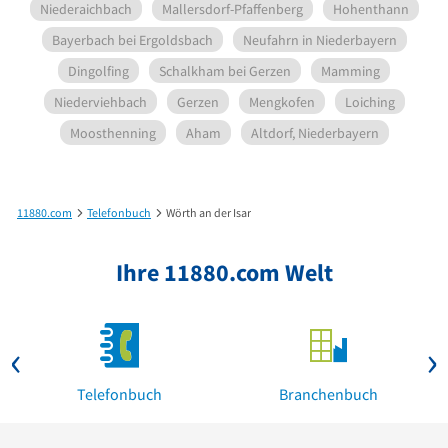
Niederaichbach
Mallersdorf-Pfaffenberg
Hohenthann
Bayerbach bei Ergoldsbach
Neufahrn in Niederbayern
Dingolfing
Schalkham bei Gerzen
Mamming
Niederviehbach
Gerzen
Mengkofen
Loiching
Moosthenning
Aham
Altdorf, Niederbayern
11880.com
Telefonbuch
Wörth an der Isar
Ihre 11880.com Welt
Telefonbuch
Branchenbuch