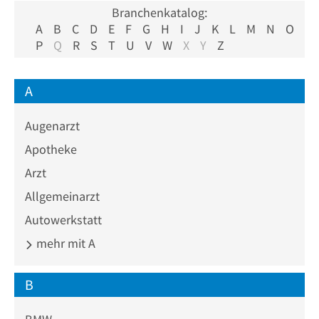
Branchenkatalog:
A
B
C
D
E
F
G
H
I
J
K
L
M
N
O
P
Q
R
S
T
U
V
W
X
Y
Z
A
Augenarzt
Apotheke
Arzt
Allgemeinarzt
Autowerkstatt
mehr mit A
B