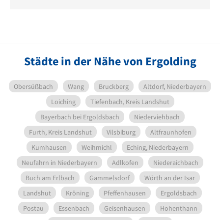
Städte in der Nähe von Ergolding
Obersüßbach
Wang
Bruckberg
Altdorf, Niederbayern
Loiching
Tiefenbach, Kreis Landshut
Bayerbach bei Ergoldsbach
Niederviehbach
Furth, Kreis Landshut
Vilsbiburg
Altfraunhofen
Kumhausen
Weihmichl
Eching, Niederbayern
Neufahrn in Niederbayern
Adlkofen
Niederaichbach
Buch am Erlbach
Gammelsdorf
Wörth an der Isar
Landshut
Kröning
Pfeffenhausen
Ergoldsbach
Postau
Essenbach
Geisenhausen
Hohenthann