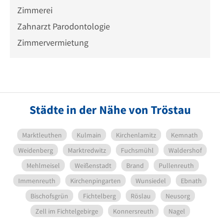
Zimmerei
Zahnarzt Parodontologie
Zimmervermietung
Städte in der Nähe von Tröstau
Marktleuthen
Kulmain
Kirchenlamitz
Kemnath
Weidenberg
Marktredwitz
Fuchsmühl
Waldershof
Mehlmeisel
Weißenstadt
Brand
Pullenreuth
Immenreuth
Kirchenpingarten
Wunsiedel
Ebnath
Bischofsgrün
Fichtelberg
Röslau
Neusorg
Zell im Fichtelgebirge
Konnersreuth
Nagel