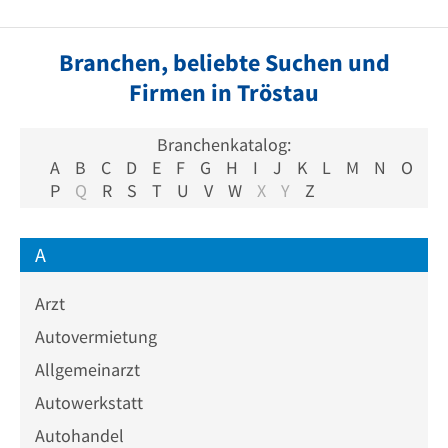
Branchen, beliebte Suchen und
Firmen in Tröstau
Branchenkatalog:
A
B
C
D
E
F
G
H
I
J
K
L
M
N
O
P
Q
R
S
T
U
V
W
X
Y
Z
A
Arzt
Autovermietung
Allgemeinarzt
Autowerkstatt
Autohandel