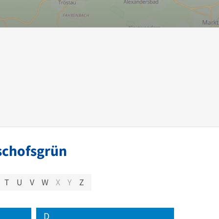
schofsgrün
T
U
V
W
X
Y
Z
D