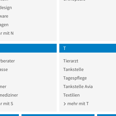
design
ware
agen
 mit N
T
berater
Tierarzt
asse
Tankstelle
Tagespflege
ner
Tankstelle Avia
mediziner
Textilien
 mit S
mehr mit T