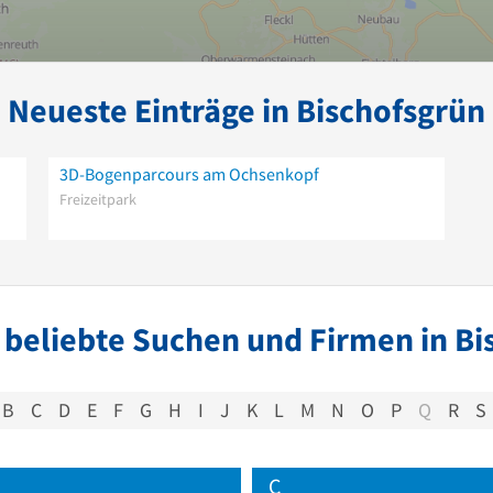
Neueste Einträge in Bischofsgrün
3D-Bogenparcours am Ochsenkopf
Freizeitpark
 beliebte Suchen und Firmen in Bi
B
C
D
E
F
G
H
I
J
K
L
M
N
O
P
Q
R
S
C