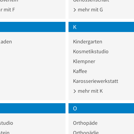
 mit F
mehr mit G
K
laden
Kindergarten
Kosmetikstudio
Klempner
Kaffee
Karosseriewerkstatt
mehr mit K
O
studio
Orthopäde
tein
Orthopädie