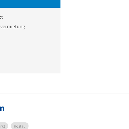
zt
vermietung
ün
rkt
Röslau