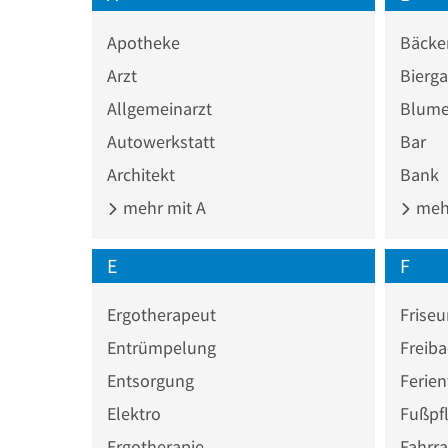
Apotheke
Bäcke
Arzt
Bierga
Allgemeinarzt
Blume
Autowerkstatt
Bar
Architekt
Bank
mehr mit A
mehr
E
F
Ergotherapeut
Friseu
Entrümpelung
Freib
Entsorgung
Ferie
Elektro
Fußpf
Ergotherapie
Fahrra