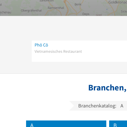
Phô Cô
Vietnamesisches Restaurant
Branchen,
Branchenkatalog:
A
A
B