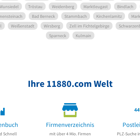
Wunsiedel
Tröstau
Weidenberg
Marktleugast
Bindlach
mensteinach
Bad Berneck
Stammbach
Kirchenlamitz
Mark
l
Weißenstadt
Wirsberg
Zell im Fichtelgebirge
Schwarzen
Sparneck
Kulmain
Ihre 11880.com Welt
enbuch
Firmenverzeichnis
Postle
d Schnell
mit über 4 Mio. Firmen
PLZ-Suche i