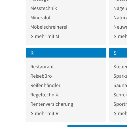
Messtechnik
Nagel
Mineralöl
Natur
Möbelschreinerei
Neuw
mehr mit M
mehr
R
S
Restaurant
Steuer
Reisebüro
Spark
Reifenhändler
Sauna
Regeltechnik
Schrei
Rentenversicherung
Sport
mehr mit R
mehr