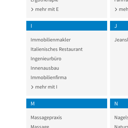
mehr mit E
mehr
I
J
Immobilienmakler
Jeans
Italienisches Restaurant
Ingenieurbüro
Innenausbau
Immobilienfirma
mehr mit I
M
N
Massagepraxis
Nagel
Massage
Naturs