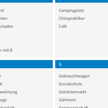
rei
Campingplatz
rten
Chiropraktiker
nladen
Café
 mit B
G
r
Gebrauchtwagen
ad
Grundschule
nwohnung
Getränkemarkt
lege
Gärtnerei
dverleih
Genossenschaft