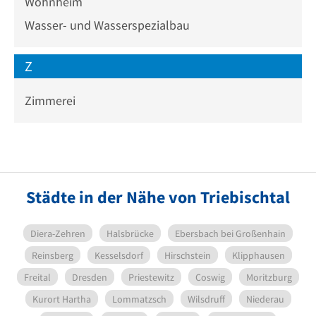
Wohnheim
Wasser- und Wasserspezialbau
Z
Zimmerei
Städte in der Nähe von Triebischtal
Diera-Zehren
Halsbrücke
Ebersbach bei Großenhain
Reinsberg
Kesselsdorf
Hirschstein
Klipphausen
Freital
Dresden
Priestewitz
Coswig
Moritzburg
Kurort Hartha
Lommatzsch
Wilsdruff
Niederau