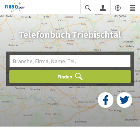
11880.com
Telefonbuch Triebischtal
Finden