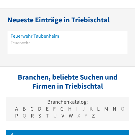
Neueste Einträge in Triebischtal
Feuerwehr Taubenheim
Feuerwehr
Branchen, beliebte Suchen und
Firmen in Triebischtal
Branchenkatalog:
A
B
C
D
E
F
G
H
I
J
K
L
M
N
O
P
Q
R
S
T
U
V
W
X
Y
Z
A