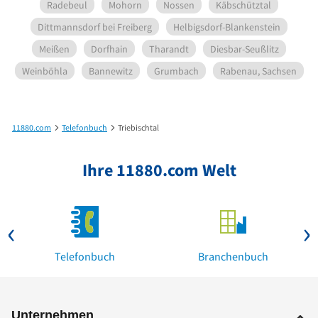
Radebeul
Mohorn
Nossen
Käbschütztal
Dittmannsdorf bei Freiberg
Helbigsdorf-Blankenstein
Meißen
Dorfhain
Tharandt
Diesbar-Seußlitz
Weinböhla
Bannewitz
Grumbach
Rabenau, Sachsen
11880.com
Telefonbuch
Triebischtal
Ihre 11880.com Welt
Telefonbuch
Branchenbuch
Unternehmen