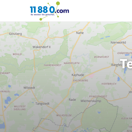
11880.com
T