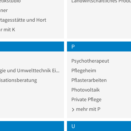
tikstudio
Landwirtschaftliches Prod
ner
tagesstätte und Hort
 mit K
P
Psychotherapeut
Ökologie und Umwelttechnik Einzelhandel
Pflegeheim
isationsberatung
Pflasterarbeiten
Photovoltaik
Private Pflege
mehr mit P
U