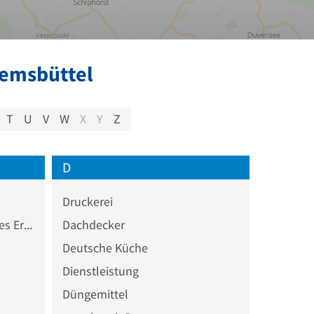
remsbüttel
T
U
V
W
X
Y
Z
D
Druckerei
Chemisch-pharmazeutisches Erzeugnis Großhandel
Dachdecker
Deutsche Küche
Dienstleistung
Düngemittel