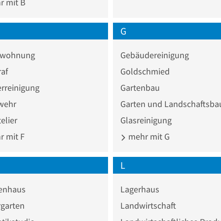
 mit B
G
nwohnung
Gebäudereinigung
af
Goldschmied
rreinigung
Gartenbau
wehr
Garten und Landschaftsba
elier
Glasreinigung
 mit F
mehr mit G
L
enhaus
Lagerhaus
rgarten
Landwirtschaft