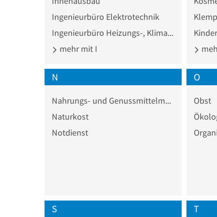
Innenausbau
Kosme
Ingenieurbüro Elektrotechnik
Klemp
Ingenieurbüro Heizungs-, Klima-, Lüftungs- und Sanitärtechnik
Kinder
mehr mit I
mehr
N
O
Nahrungs- und Genussmittelmaschine
Obst
Naturkost
Notdienst
Organ
S
T