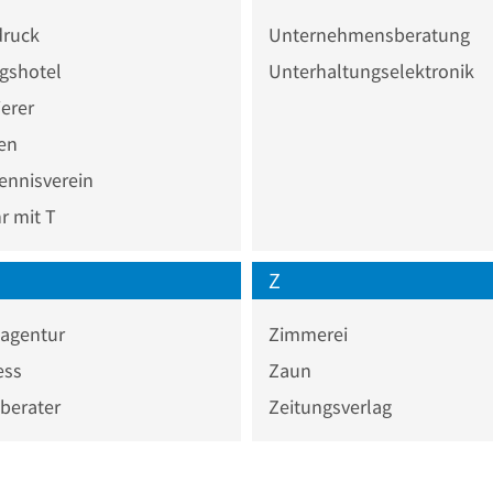
druck
Unternehmensberatung
gshotel
Unterhaltungselektronik
erer
ien
ennisverein
 mit T
Z
agentur
Zimmerei
ess
Zaun
berater
Zeitungsverlag