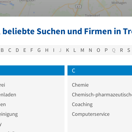
 beliebte Suchen und Firmen in T
B
C
D
E
F
G
H
I
J
K
L
M
N
O
P
Q
R
S
C
rei
Chemie
nladen
den
Coaching
einigung
Computerservice
y