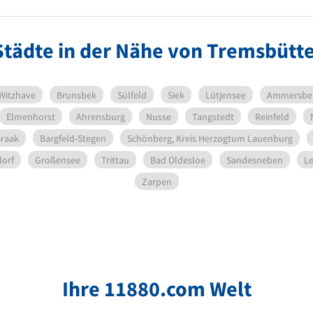
Städte in der Nähe von Tremsbütte
Witzhave
Brunsbek
Sülfeld
Siek
Lütjensee
Ammersbe
Elmenhorst
Ahrensburg
Nusse
Tangstedt
Reinfeld
raak
Bargfeld-Stegen
Schönberg, Kreis Herzogtum Lauenburg
dorf
Großensee
Trittau
Bad Oldesloe
Sandesneben
L
Zarpen
Ihre 11880.com Welt