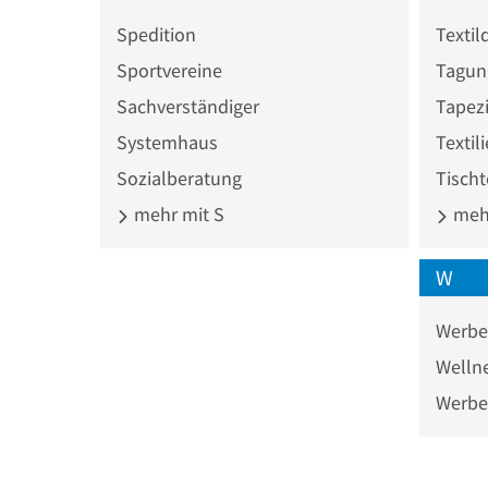
Spedition
Textil
Sportvereine
Tagun
Sachverständiger
Tapezi
Systemhaus
Textil
Sozialberatung
Tischt
mehr mit S
mehr
W
Werbe
Welln
Werbe