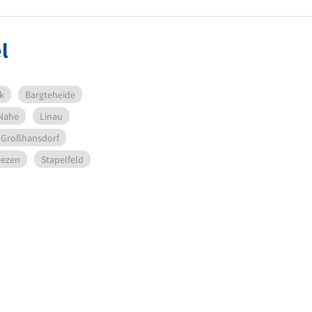
l
k
Bargteheide
Nahe
Linau
Großhansdorf
eezen
Stapelfeld