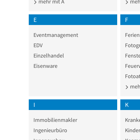
mehr mit A
mehr
E
F
Eventmanagement
Ferie
EDV
Fotogr
Einzelhandel
Fenste
Eisenware
Feuer
Fotoat
mehr
I
K
Immobilienmakler
Krank
Ingenieurbüro
Kinde