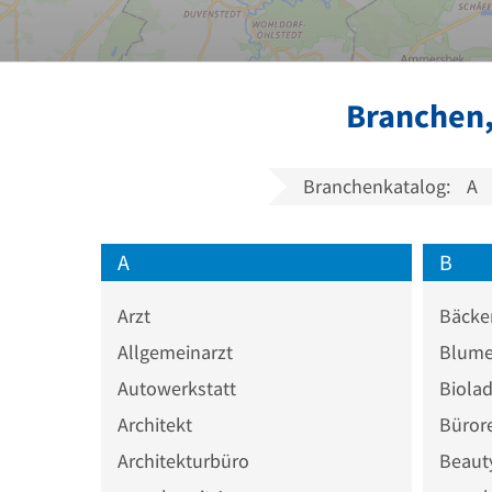
Branchen,
Branchenkatalog:
A
A
B
Arzt
Bäcke
Allgemeinarzt
Blume
Autowerkstatt
Biola
Architekt
Büror
Architekturbüro
Beaut