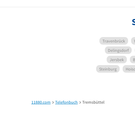
Travenbrück
Delingsdorf
Jersbek
B
Steinburg
Hois
11880.com
Telefonbuch
Tremsbüttel