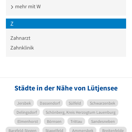
mehr mit W
Z
Zahnarzt
Zahnklinik
Städte in der Nähe von Lütjensee
Jersbek
Dassendorf
Sülfeld
Schwarzenbek
Delingsdorf
Schönberg, Kreis Herzogtum Lauenburg
Elmenhorst
Börnsen
Trittau
Sandesneben
Bargfeld-Stegen
Stapelfeld
Ammersbek
Breitenfelde