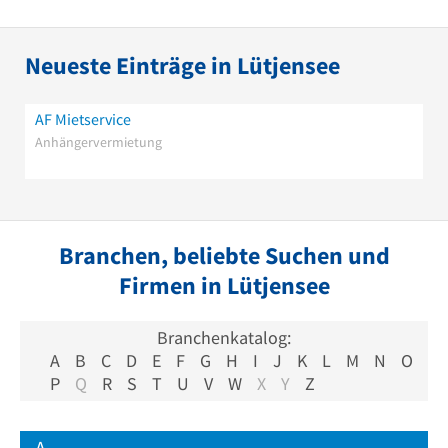
Neueste Einträge in Lütjensee
AF Mietservice
Anhängervermietung
Branchen, beliebte Suchen und
Firmen in Lütjensee
Branchenkatalog:
A
B
C
D
E
F
G
H
I
J
K
L
M
N
O
P
Q
R
S
T
U
V
W
X
Y
Z
A