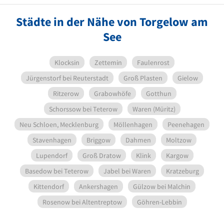
Städte in der Nähe von Torgelow am
See
Klocksin
Zettemin
Faulenrost
Jürgenstorf bei Reuterstadt
Groß Plasten
Gielow
Ritzerow
Grabowhöfe
Gotthun
Schorssow bei Teterow
Waren (Müritz)
Neu Schloen, Mecklenburg
Möllenhagen
Peenehagen
Stavenhagen
Briggow
Dahmen
Moltzow
Lupendorf
Groß Dratow
Klink
Kargow
Basedow bei Teterow
Jabel bei Waren
Kratzeburg
Kittendorf
Ankershagen
Gülzow bei Malchin
Rosenow bei Altentreptow
Göhren-Lebbin