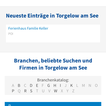
Neueste Einträge in Torgelow am See
Ferienhaus Familie Keller
POI
Branchen, beliebte Suchen und
Firmen in Torgelow am See
Branchenkatalog:
A
B
C
D
E
F
G
H
I
J
K
L
M
N
O
P
Q
R
S
T
U
V
W
X
Y
Z
B