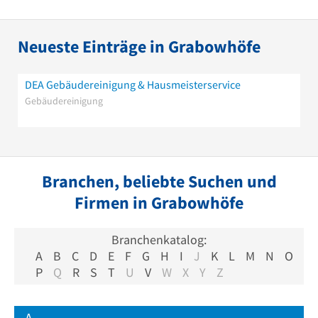
Neueste Einträge in Grabowhöfe
DEA Gebäudereinigung & Hausmeisterservice
Gebäudereinigung
Branchen, beliebte Suchen und
Firmen in Grabowhöfe
Branchenkatalog:
A
B
C
D
E
F
G
H
I
J
K
L
M
N
O
P
Q
R
S
T
U
V
W
X
Y
Z
A