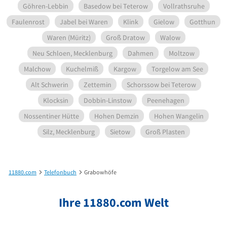
Göhren-Lebbin
Basedow bei Teterow
Vollrathsruhe
Faulenrost
Jabel bei Waren
Klink
Gielow
Gotthun
Waren (Müritz)
Groß Dratow
Walow
Neu Schloen, Mecklenburg
Dahmen
Moltzow
Malchow
Kuchelmiß
Kargow
Torgelow am See
Alt Schwerin
Zettemin
Schorssow bei Teterow
Klocksin
Dobbin-Linstow
Peenehagen
Nossentiner Hütte
Hohen Demzin
Hohen Wangelin
Silz, Mecklenburg
Sietow
Groß Plasten
11880.com
Telefonbuch
Grabowhöfe
Ihre 11880.com Welt