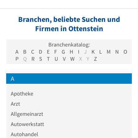
Branchen, beliebte Suchen und
Firmen in Ottenstein
Branchenkatalog:
A
B
C
D
E
F
G
H
I
J
K
L
M
N
O
P
Q
R
S
T
U
V
W
X
Y
Z
A
Apotheke
Arzt
Allgemeinarzt
Autowerkstatt
Autohandel