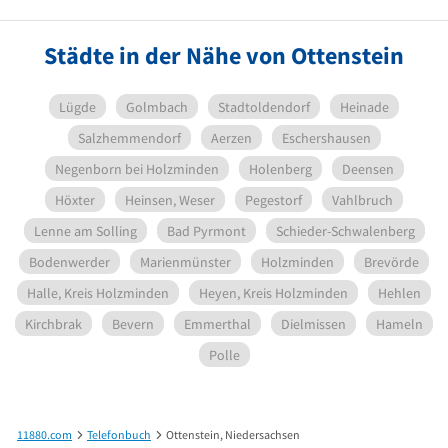
Städte in der Nähe von Ottenstein
Lügde
Golmbach
Stadtoldendorf
Heinade
Salzhemmendorf
Aerzen
Eschershausen
Negenborn bei Holzminden
Holenberg
Deensen
Höxter
Heinsen, Weser
Pegestorf
Vahlbruch
Lenne am Solling
Bad Pyrmont
Schieder-Schwalenberg
Bodenwerder
Marienmünster
Holzminden
Brevörde
Halle, Kreis Holzminden
Heyen, Kreis Holzminden
Hehlen
Kirchbrak
Bevern
Emmerthal
Dielmissen
Hameln
Polle
11880.com
Telefonbuch
Ottenstein, Niedersachsen