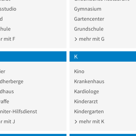
sstudio
Gymnasium
ad
Gartencenter
chule
Grundschule
 mit F
mehr mit G
K
ier
Kino
dherberge
Krankenhaus
dhaus
Kardiologe
affe
Kinderarzt
iter-Hilfsdienst
Kindergarten
 mit J
mehr mit K