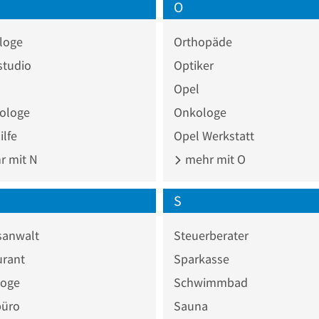
O
loge
Orthopäde
studio
Optiker
Opel
ologe
Onkologe
lfe
Opel Werkstatt
 mit N
mehr mit O
S
sanwalt
Steuerberater
urant
Sparkasse
loge
Schwimmbad
büro
Sauna