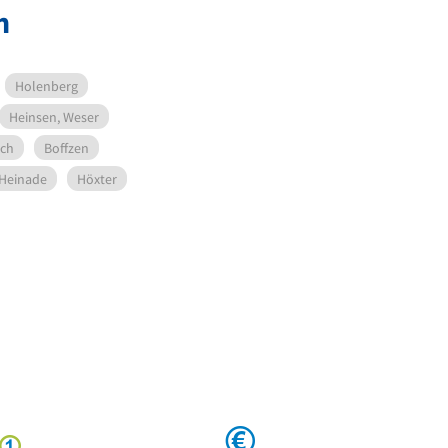
n
Holenberg
Heinsen, Weser
ch
Boffzen
Heinade
Höxter