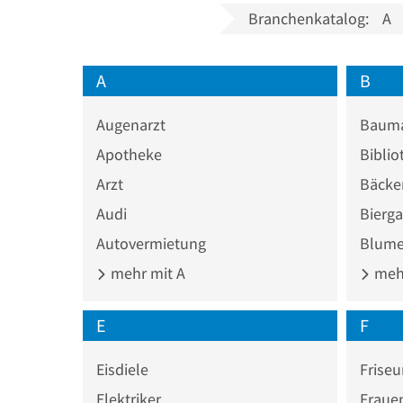
Branchenkatalog:
A
A
B
Augenarzt
Bauma
Apotheke
Biblio
Arzt
Bäcke
Audi
Bierga
Autovermietung
Blume
mehr mit A
mehr
E
F
Eisdiele
Friseu
Elektriker
Fraue