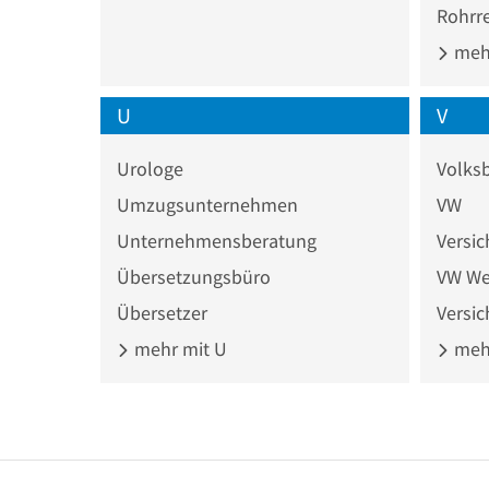
Rohrr
mehr
U
V
Urologe
Volks
Umzugsunternehmen
VW
Unternehmensberatung
Versi
Übersetzungsbüro
VW We
Übersetzer
Versi
mehr mit U
mehr