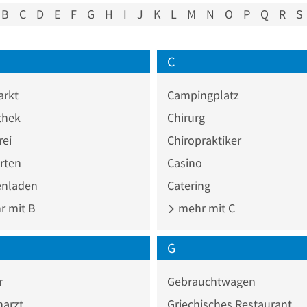
B
C
D
E
F
G
H
I
J
K
L
M
N
O
P
Q
R
S
C
rkt
Campingplatz
thek
Chirurg
rei
Chiropraktiker
rten
Casino
nladen
Catering
 mit B
mehr mit C
G
r
Gebrauchtwagen
narzt
Griechisches Restaurant