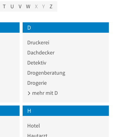
T
U
V
W
X
Y
Z
D
Druckerei
Dachdecker
Detektiv
Drogenberatung
Drogerie
mehr mit D
H
Hotel
Hautarzt