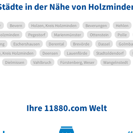
Städte in der Nähe von Holzminde
r
Bevern
Holzen, Kreis Holzminden
Beverungen
Hehlen
Holzminden
Pegestorf
Marienmünster
Ottenstein
Polle
ing
Eschershausen
Derental
Brevörde
Dassel
Golmba
e, Kreis Holzminden
Deensen
Lauenförde
Stadtoldendorf
Dielmissen
Vahlbruch
Fürstenberg, Weser
Wangelnstedt
Ihre 11880.com Welt