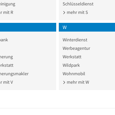
einigung
Schlüsseldienst
 mit R
mehr mit S
W
bank
Winterdienst
Werbeagentur
cherung
Werkstatt
rkstatt
Wildpark
cherungsmakler
Wohnmobil
 mit V
mehr mit W