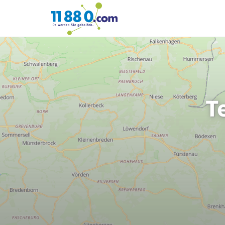
11880.com
T