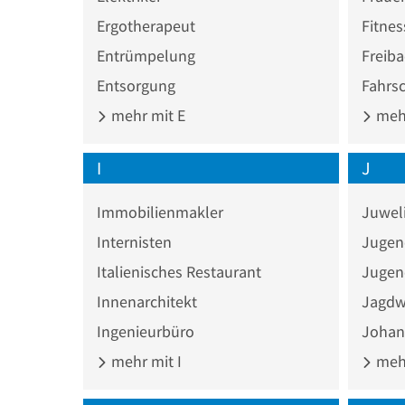
Ergotherapeut
Fitnes
Entrümpelung
Freib
Entsorgung
Fahrs
mehr mit E
mehr
I
J
Immobilienmakler
Juwel
Internisten
Jugen
Italienisches Restaurant
Jugen
Innenarchitekt
Jagdw
Ingenieurbüro
Johann
mehr mit I
mehr