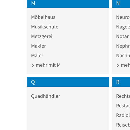
M
N
Möbelhaus
Neuro
Musikschule
Nagel
Metzgerei
Notar
Makler
Nephr
Maler
Nachhi
mehr mit M
mehr
Q
R
Quadhändler
Recht
Resta
Radio
Reise