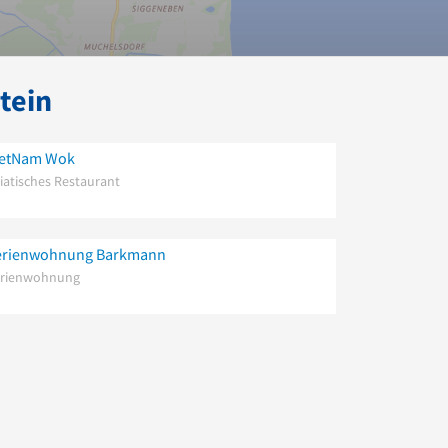
tein
ietNam Wok
iatisches Restaurant
erienwohnung Barkmann
erienwohnung