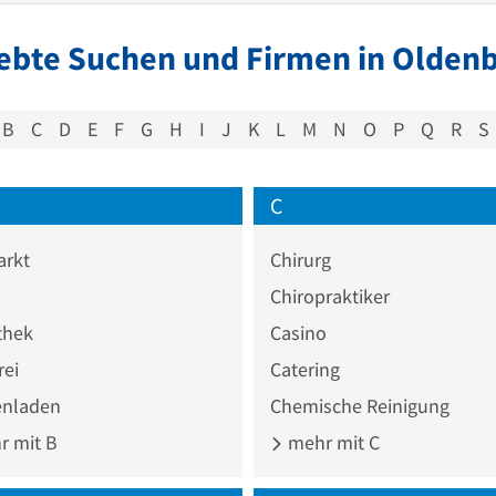
ebte Suchen und Firmen in Oldenb
B
C
D
E
F
G
H
I
J
K
L
M
N
O
P
Q
R
S
C
rkt
Chirurg
Chiropraktiker
thek
Casino
rei
Catering
nladen
Chemische Reinigung
 mit B
mehr mit C