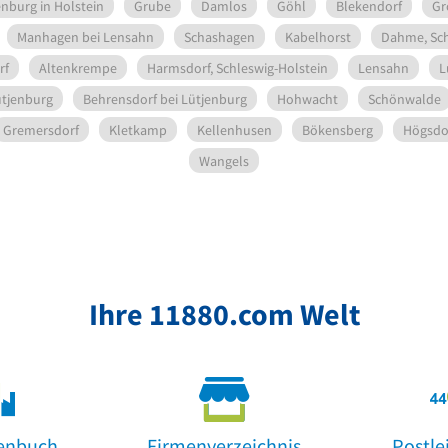
nburg in Holstein
Grube
Damlos
Göhl
Blekendorf
Gr
Manhagen bei Lensahn
Schashagen
Kabelhorst
Dahme, Sch
rf
Altenkrempe
Harmsdorf, Schleswig-Holstein
Lensahn
L
ütjenburg
Behrensdorf bei Lütjenburg
Hohwacht
Schönwalde
Gremersdorf
Kletkamp
Kellenhusen
Bökensberg
Högsdo
Wangels
Ihre 11880.com Welt
enbuch
Firmenverzeichnis
Postle