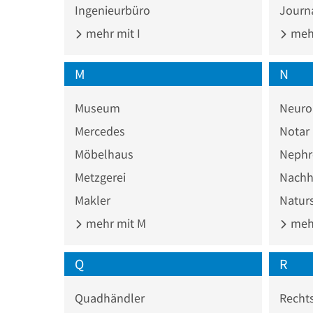
Ingenieurbüro
Journa
mehr mit I
mehr
M
N
Museum
Neuro
Mercedes
Notar
Möbelhaus
Nephr
Metzgerei
Nachhi
Makler
Naturs
mehr mit M
mehr
Q
R
Quadhändler
Recht