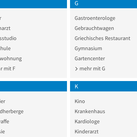
G
r
Gastroenterologe
narzt
Gebrauchtwagen
sstudio
Griechisches Restaurant
chule
Gymnasium
nwohnung
Gartencenter
 mit F
mehr mit G
K
ier
Kino
dherberge
Krankenhaus
affe
Kardiologe
ie
Kinderarzt