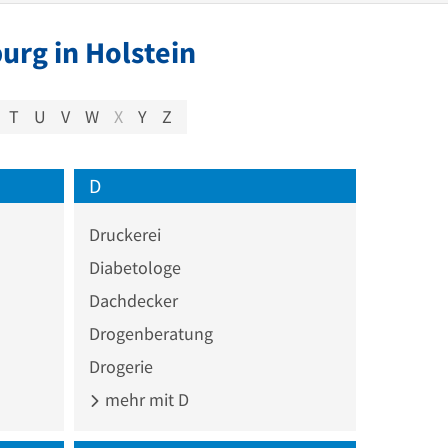
urg in Holstein
T
U
V
W
X
Y
Z
D
Druckerei
Diabetologe
Dachdecker
Drogenberatung
Drogerie
mehr mit D