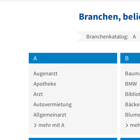
Branchen, beli
Branchenkatalog:
A
A
B
Augenarzt
Bauma
Apotheke
BMW
Arzt
Biblio
Autovermietung
Bäcke
Allgemeinarzt
Blume
mehr mit A
mehr