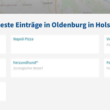
este Einträge in Oldenburg in Hols
Napoli Pizza
V
As
herzundhund®
F
Zoologischer Bedarf
F