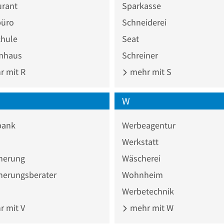
urant
Sparkasse
büro
Schneiderei
chule
Seat
mhaus
Schreiner
 mit R
mehr mit S
W
bank
Werbeagentur
Werkstatt
cherung
Wäscherei
herungsberater
Wohnheim
Werbetechnik
 mit V
mehr mit W