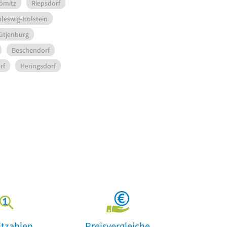
ömitz
Riepsdorf
leswig-Holstein
ütjenburg
Beschendorf
rf
Heringsdorf
itzahlen
Preisvergleiche