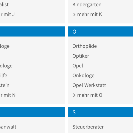
list
Kindergarten
 mit J
mehr mit K
O
loge
Orthopäde
Optiker
ologe
Opel
lfe
Onkologe
tein
Opel Werkstatt
 mit N
mehr mit O
S
sanwalt
Steuerberater