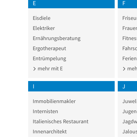
E
F
Eisdiele
Friseu
Elektriker
Fraue
Ernährungsberatung
Fitnes
Ergotherapeut
Fahrs
Entrümpelung
Ferie
mehr mit E
mehr
I
J
Immobilienmakler
Juwel
Internisten
Jugen
Italienisches Restaurant
Jagdw
Innenarchitekt
Jalous