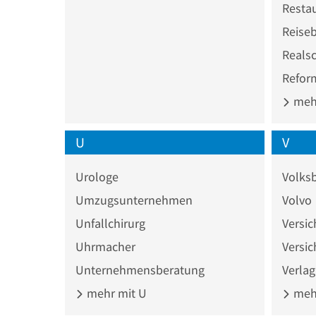
Resta
Reise
Reals
Refor
mehr
U
V
Urologe
Volks
Umzugsunternehmen
Volvo
Unfallchirurg
Versi
Uhrmacher
Versic
Unternehmensberatung
Verlag
mehr mit U
mehr