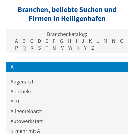
Branchen, beliebte Suchen und
Firmen in Heiligenhafen
Branchenkatalog:
A
B
C
D
E
F
G
H
I
J
K
L
M
N
O
P
Q
R
S
T
U
V
W
X
Y
Z
A
Augenarzt
Apotheke
Arzt
Allgemeinarzt
Autowerkstatt
mehr mit A