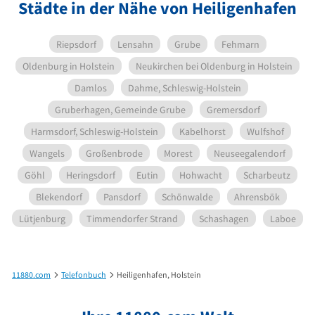
Städte in der Nähe von Heiligenhafen
Riepsdorf
Lensahn
Grube
Fehmarn
Oldenburg in Holstein
Neukirchen bei Oldenburg in Holstein
Damlos
Dahme, Schleswig-Holstein
Gruberhagen, Gemeinde Grube
Gremersdorf
Harmsdorf, Schleswig-Holstein
Kabelhorst
Wulfshof
Wangels
Großenbrode
Morest
Neuseegalendorf
Göhl
Heringsdorf
Eutin
Hohwacht
Scharbeutz
Blekendorf
Pansdorf
Schönwalde
Ahrensbök
Lütjenburg
Timmendorfer Strand
Schashagen
Laboe
11880.com
Telefonbuch
Heiligenhafen, Holstein