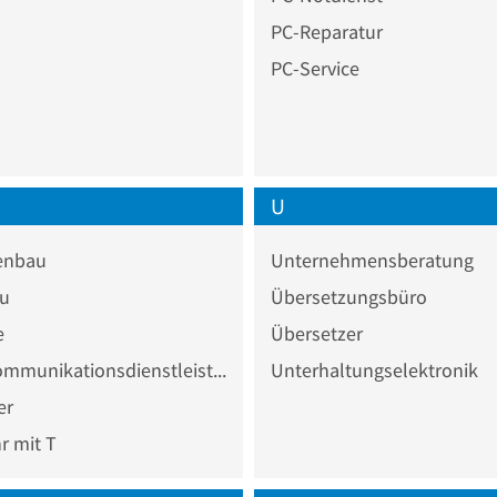
PC-Reparatur
PC-Service
U
enbau
Unternehmensberatung
au
Übersetzungsbüro
e
Übersetzer
Telekommunikationsdienstleister
Unterhaltungselektronik
er
 mit T