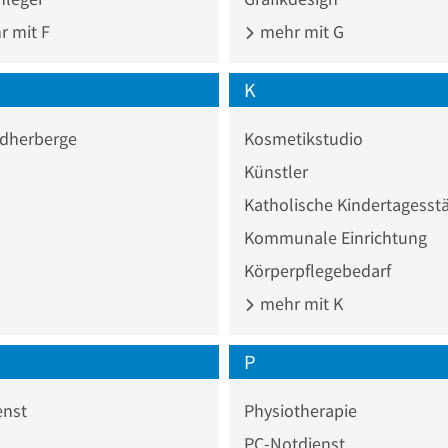
 mit F
mehr mit G
K
dherberge
Kosmetikstudio
Künstler
Katholische Kindertagesstä
Kommunale Einrichtung
Körperpflegebedarf
mehr mit K
P
enst
Physiotherapie
PC-Notdienst