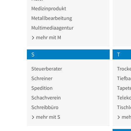
Medizinprodukt
Metallbearbeitung
Multimediaagentur
mehr mit M
S
T
Steuerberater
Trock
Schreiner
Tiefb
Spedition
Tapet
Schachverein
Schreibbüro
Tischl
mehr mit S
mehr