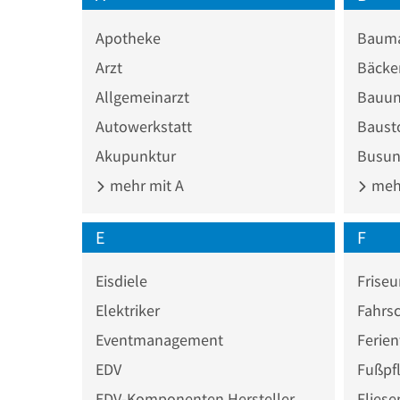
Apotheke
Bauma
Arzt
Bäcke
Allgemeinarzt
Bauun
Autowerkstatt
Baust
Akupunktur
Busun
mehr mit A
mehr
E
F
Eisdiele
Friseu
Elektriker
Fahrs
Eventmanagement
Ferie
EDV
Fußpf
EDV-Komponenten Hersteller
Fliese