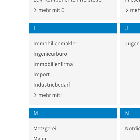
mehr mit E
mehr
I
J
Immobilienmakler
Jugen
Ingenieurbüro
Immobilienfirma
Import
Industriebedarf
mehr mit I
M
N
Metzgerei
Notdi
Maler