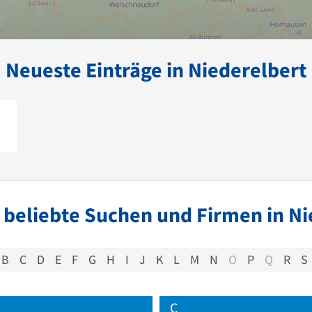
Neueste Einträge in Niederelbert
 beliebte Suchen und Firmen in Ni
B
C
D
E
F
G
H
I
J
K
L
M
N
O
P
Q
R
S
C