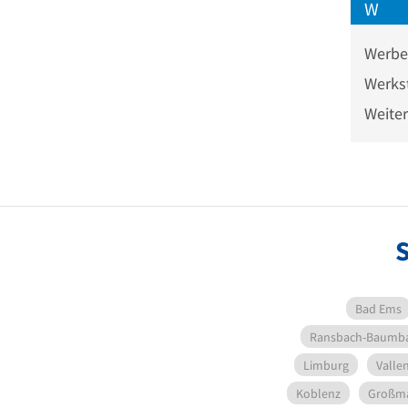
W
Werbe
Werks
Weite
S
Bad Ems
Ransbach-Baumb
Limburg
Valle
Koblenz
Großma