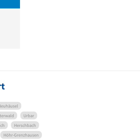
rt
Neuhäusel
sterwald
Urbar
ach
Herschbach
Höhr-Grenzhausen