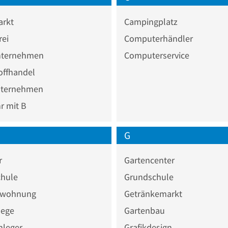
rkt
Campingplatz
rei
Computerhändler
ternehmen
Computerservice
offhandel
ternehmen
 mit B
G
r
Gartencenter
chule
Grundschule
nwohnung
Getränkemarkt
lege
Gartenbau
nleger
Grafikdesign