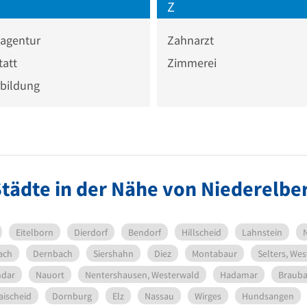
Z
agentur
Zahnarzt
tatt
Zimmerei
rbildung
tädte in der Nähe von Niederelbe
Eitelborn
Dierdorf
Bendorf
Hillscheid
Lahnstein
ach
Dernbach
Siershahn
Diez
Montabaur
Selters, We
ndar
Nauort
Nentershausen, Westerwald
Hadamar
Braub
ischeid
Dornburg
Elz
Nassau
Wirges
Hundsangen