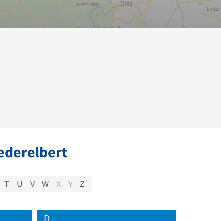
ederelbert
T
U
V
W
X
Y
Z
D