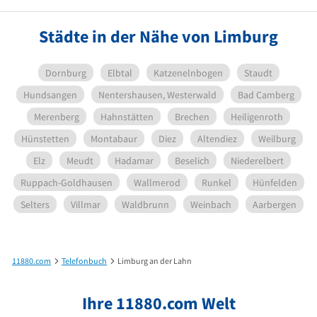
Städte in der Nähe von Limburg
Dornburg
Elbtal
Katzenelnbogen
Staudt
Hundsangen
Nentershausen, Westerwald
Bad Camberg
Merenberg
Hahnstätten
Brechen
Heiligenroth
Hünstetten
Montabaur
Diez
Altendiez
Weilburg
Elz
Meudt
Hadamar
Beselich
Niederelbert
Ruppach-Goldhausen
Wallmerod
Runkel
Hünfelden
Selters
Villmar
Waldbrunn
Weinbach
Aarbergen
11880.com
Telefonbuch
Limburg an der Lahn
Ihre 11880.com Welt