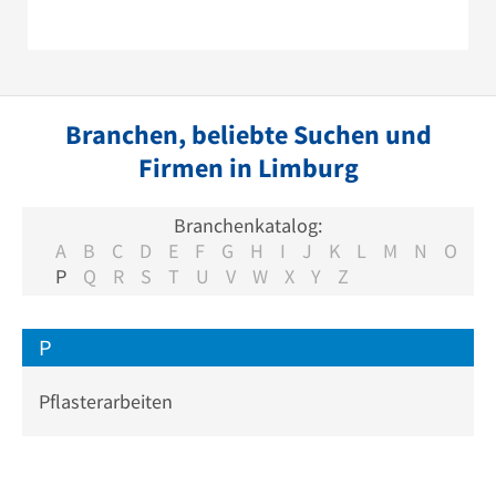
Branchen, beliebte Suchen und
Firmen in Limburg
Branchenkatalog:
A
B
C
D
E
F
G
H
I
J
K
L
M
N
O
P
Q
R
S
T
U
V
W
X
Y
Z
P
Pflasterarbeiten