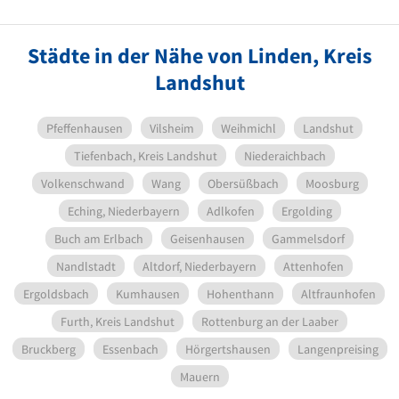
Städte in der Nähe von Linden, Kreis
Landshut
Pfeffenhausen
Vilsheim
Weihmichl
Landshut
Tiefenbach, Kreis Landshut
Niederaichbach
Volkenschwand
Wang
Obersüßbach
Moosburg
Eching, Niederbayern
Adlkofen
Ergolding
Buch am Erlbach
Geisenhausen
Gammelsdorf
Nandlstadt
Altdorf, Niederbayern
Attenhofen
Ergoldsbach
Kumhausen
Hohenthann
Altfraunhofen
Furth, Kreis Landshut
Rottenburg an der Laaber
Bruckberg
Essenbach
Hörgertshausen
Langenpreising
Mauern