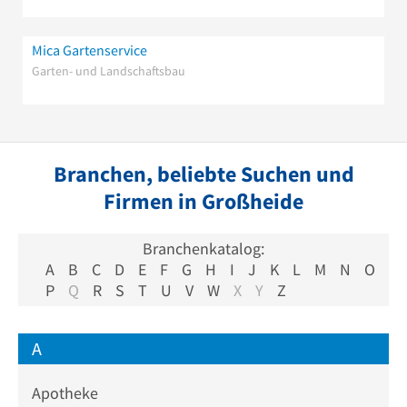
Mica Gartenservice
Garten- und Landschaftsbau
Branchen, beliebte Suchen und
Firmen in Großheide
Branchenkatalog:
A
B
C
D
E
F
G
H
I
J
K
L
M
N
O
P
Q
R
S
T
U
V
W
X
Y
Z
A
Apotheke