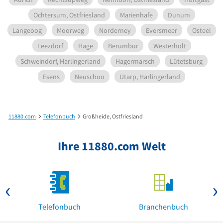
Ochtersum, Ostfriesland
Marienhafe
Dunum
Langeoog
Moorweg
Norderney
Eversmeer
Osteel
Leezdorf
Hage
Berumbur
Westerholt
Schweindorf, Harlingerland
Hagermarsch
Lütetsburg
Esens
Neuschoo
Utarp, Harlingerland
11880.com
Telefonbuch
Großheide, Ostfriesland
Ihre 11880.com Welt
Telefonbuch
Branchenbuch