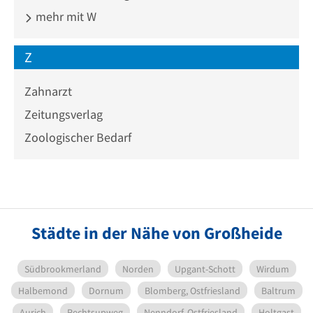
mehr mit W
Z
Zahnarzt
Zeitungsverlag
Zoologischer Bedarf
Städte in der Nähe von Großheide
Südbrookmerland
Norden
Upgant-Schott
Wirdum
Halbemond
Dornum
Blomberg, Ostfriesland
Baltrum
Aurich
Rechtsupweg
Nenndorf, Ostfriesland
Holtgast