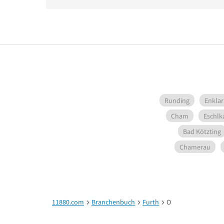
Runding
Enkla
Cham
Eschl
Bad Kötzting
Chamerau
11880.com
Branchenbuch
Furth
O