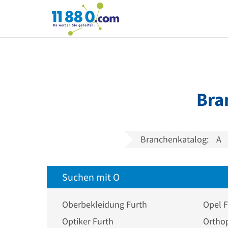
11880.com
Bra
Branchenkatalog:
A
Suchen mit O
Oberbekleidung Furth
Opel F
Optiker Furth
Ortho