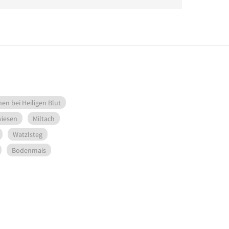
en bei Heiligen Blut
iesen
Miltach
Watzlsteg
Bodenmais