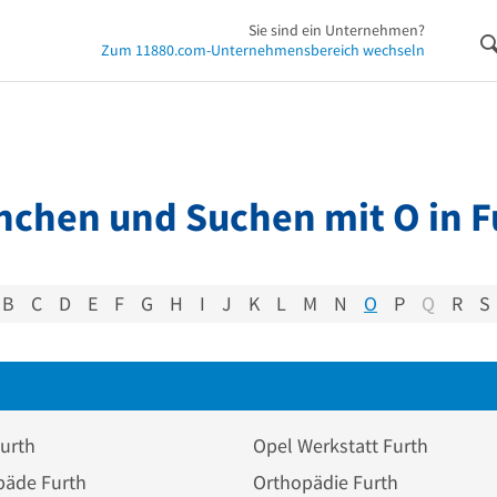
Sie sind ein Unternehmen?
Zum 11880.com-Unternehmensbereich wechseln
nchen und Suchen mit O in F
B
C
D
E
F
G
H
I
J
K
L
M
N
O
P
Q
R
S
urth
Opel Werkstatt Furth
päde Furth
Orthopädie Furth