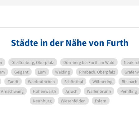
Städte in der Nähe von Furth
rn
Gleißenberg, Oberpfalz
Dürnberg bei Furth im Wald
Neukirch
kam
Geigant
Lam
Weiding
Rimbach, Oberpfalz
Grafenw
Zandt
Waldmünchen
Schönthal
Willmering
Blaibach
Arnschwang
Hohenwarth
Arrach
Waffenbrunn
Pemfling
Neunburg
Wiesenfelden
Eslarn