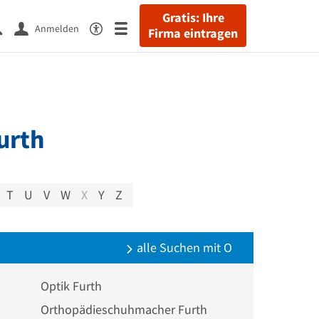
Gratis: Ihre
Anmelden
Firma eintragen
urth
T
U
V
W
X
Y
Z
alle Suchen mit O
Optik Furth
Orthopädieschuhmacher Furth