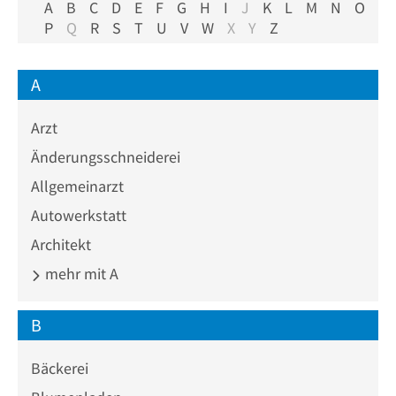
A
B
C
D
E
F
G
H
I
J
K
L
M
N
O
P
Q
R
S
T
U
V
W
X
Y
Z
A
Arzt
Änderungsschneiderei
Allgemeinarzt
Autowerkstatt
Architekt
mehr mit A
B
Bäckerei