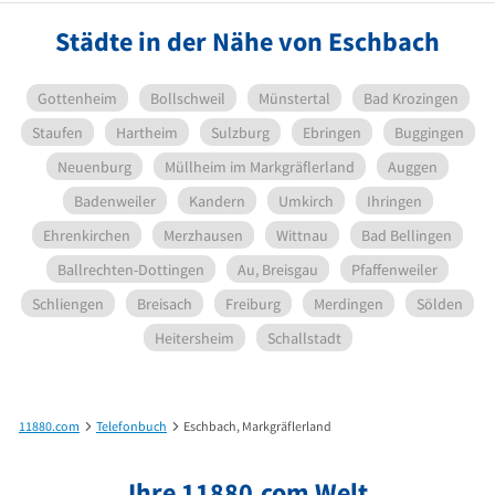
Städte in der Nähe von Eschbach
Gottenheim
Bollschweil
Münstertal
Bad Krozingen
Staufen
Hartheim
Sulzburg
Ebringen
Buggingen
Neuenburg
Müllheim im Markgräflerland
Auggen
Badenweiler
Kandern
Umkirch
Ihringen
Ehrenkirchen
Merzhausen
Wittnau
Bad Bellingen
Ballrechten-Dottingen
Au, Breisgau
Pfaffenweiler
Schliengen
Breisach
Freiburg
Merdingen
Sölden
Heitersheim
Schallstadt
11880.com
Telefonbuch
Eschbach, Markgräflerland
Ihre 11880.com Welt