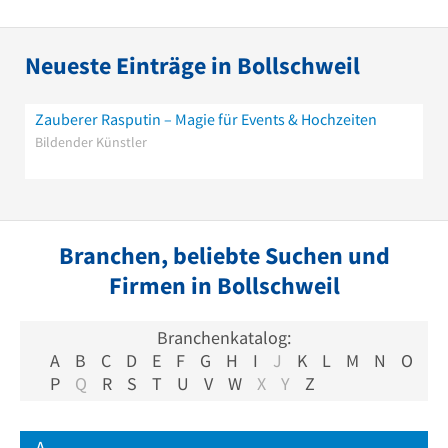
Neueste Einträge in Bollschweil
Zauberer Rasputin – Magie für Events & Hochzeiten
Bildender Künstler
Branchen, beliebte Suchen und
Firmen in Bollschweil
Branchenkatalog:
A
B
C
D
E
F
G
H
I
J
K
L
M
N
O
P
Q
R
S
T
U
V
W
X
Y
Z
A