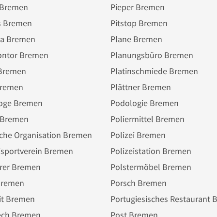
 Bremen
Pieper Bremen
es Bremen
Pitstop Bremen
ia Bremen
Plane Bremen
ontor Bremen
Planungsbüro Bremen
 Bremen
Platinschmiede Bremen
Bremen
Plättner Bremen
oge Bremen
Podologie Bremen
 Bremen
Poliermittel Bremen
sche Organisation Bremen
Polizei Bremen
isportverein Bremen
Polizeistation Bremen
erer Bremen
Polstermöbel Bremen
Bremen
Porsch Bremen
it Bremen
ech Bremen
Post Bremen