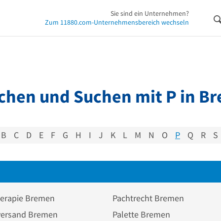
Sie sind ein Unternehmen?
Zum 11880.com-Unternehmensbereich wechseln
chen und Suchen mit P in B
B
C
D
E
F
G
H
I
J
K
L
M
N
O
P
Q
R
S
herapie Bremen
Pachtrecht Bremen
versand Bremen
Palette Bremen