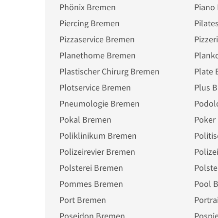
Phönix Bremen
Piano
Piercing Bremen
Pilat
Pizzaservice Bremen
Pizzer
Planethome Bremen
Plank
Plastischer Chirurg Bremen
Plate
Plotservice Bremen
Plus 
Pneumologie Bremen
Podol
Pokal Bremen
Poker
Poliklinikum Bremen
Politi
Polizeirevier Bremen
Polize
Polsterei Bremen
Polst
Pommes Bremen
Pool 
Port Bremen
Portra
Poseidon Bremen
Pospi