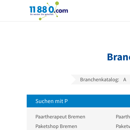
11880.com
Bran
Branchenkatalog:
A
Suchen mit P
Paartherapeut Bremen
Paart
Paketshop Bremen
Paket