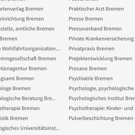
artenverlag Bremen
Praktischer Arzt Bremen
einrichtung Bremen
Presse Bremen
stelle, amtliche Bremen
Presseverband Bremen
t Bremen
Private Wohlfahrtsorganisation Bremen
Privatpraxis Bremen
ammgesellschaft Bremen
Projektentwicklung Bremen
tionagentur Bremen
Prosano Bremen
ngsamt Bremen
Psychiatrie Bremen
ologe Bremen
Psychologische Beratung Bremen
otherapie Bremen
istik Bremen
Pulverbeschichtung Bremen
Pädagogisches Universitätsinstitut Bremen