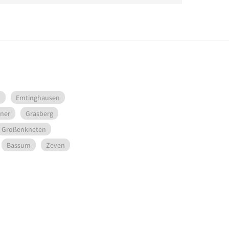
m
Emtinghausen
ner
Grasberg
Großenkneten
Bassum
Zeven