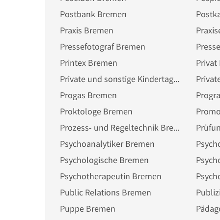
Postbank Bremen
Postk
Praxis Bremen
Praxis
Pressefotograf Bremen
Presse
Printex Bremen
Priva
Private und sonstige Kindertagesstätte Bremen
Progas Bremen
Progr
Proktologe Bremen
Promo
Prozess- und Regeltechnik Bremen
Prüfu
Psychoanalytiker Bremen
Psych
Psychologische Bremen
Psychotherapeutin Bremen
Psych
Public Relations Bremen
Publiz
Puppe Bremen