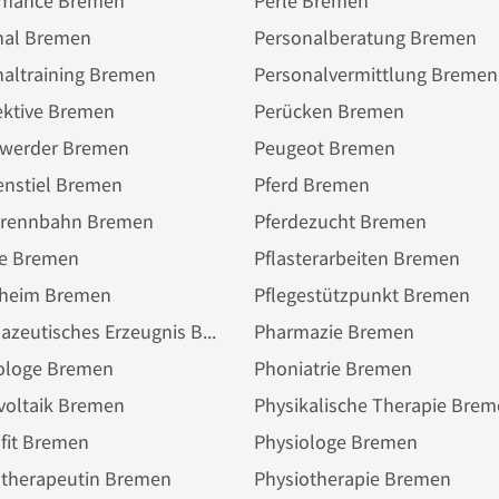
rmance Bremen
Perle Bremen
nal Bremen
Personalberatung Bremen
naltraining Bremen
Personalvermittlung Bremen
ektive Bremen
Perücken Bremen
swerder Bremen
Peugeot Bremen
enstiel Bremen
Pferd Bremen
erennbahn Bremen
Pferdezucht Bremen
ze Bremen
Pflasterarbeiten Bremen
eheim Bremen
Pflegestützpunkt Bremen
Pharmazeutisches Erzeugnis Bremen
Pharmazie Bremen
ologe Bremen
Phoniatrie Bremen
voltaik Bremen
Physikalische Therapie Bre
fit Bremen
Physiologe Bremen
otherapeutin Bremen
Physiotherapie Bremen