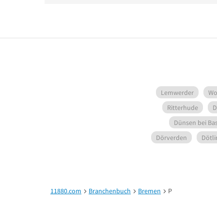
Lemwerder
Wo
Ritterhude
D
Dünsen bei Ba
Dörverden
Dötl
11880.com
Branchenbuch
Bremen
P