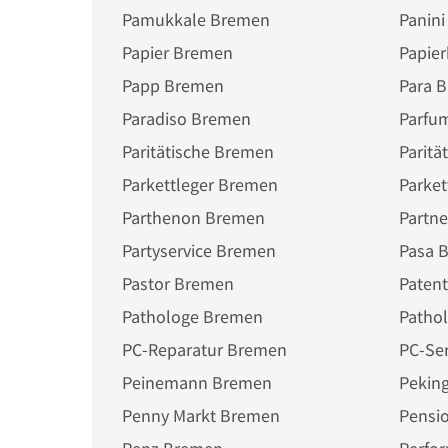
Pamukkale Bremen
Panin
Papier Bremen
Papier
Papp Bremen
Para 
Paradiso Bremen
Parfu
Paritätische Bremen
Paritä
Parkettleger Bremen
Parke
Parthenon Bremen
Partn
Partyservice Bremen
Pasa 
Pastor Bremen
Paten
Pathologe Bremen
Patho
PC-Reparatur Bremen
PC-Se
Peinemann Bremen
Pekin
Penny Markt Bremen
Pensi