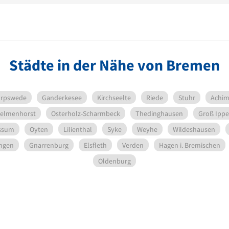
Städte in der Nähe von Bremen
rpswede
Ganderkesee
Kirchseelte
Riede
Stuhr
Achi
elmenhorst
Osterholz-Scharmbeck
Thedinghausen
Groß Ippe
ssum
Oyten
Lilienthal
Syke
Weyhe
Wildeshausen
ingen
Gnarrenburg
Elsfleth
Verden
Hagen i. Bremischen
Oldenburg