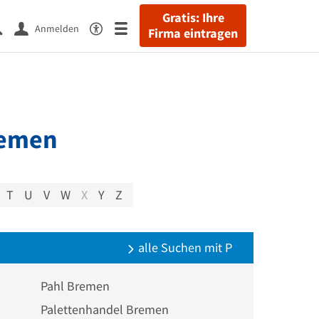
Gratis: Ihre
Anmelden
Firma eintragen
remen
T
U
V
W
X
Y
Z
alle Suchen mit P
Pahl Bremen
Palettenhandel Bremen