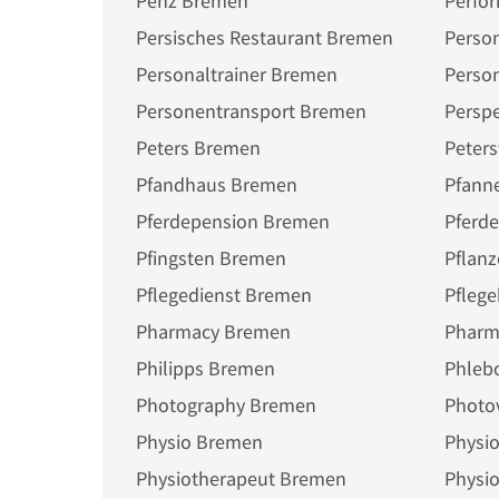
Penz Bremen
Perfo
Persisches Restaurant Bremen
Perso
Personaltrainer Bremen
Perso
Personentransport Bremen
Persp
Peters Bremen
Peter
Pfandhaus Bremen
Pfann
Pferdepension Bremen
Pferd
Pfingsten Bremen
Pflan
Pflegedienst Bremen
Pfleg
Pharmacy Bremen
Philipps Bremen
Phleb
Photography Bremen
Photo
Physio Bremen
Physio
Physiotherapeut Bremen
Physi