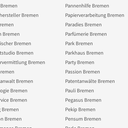
i Bremen
Pannenhilfe Bremen
hersteller Bremen
Papierverarbeitung Bremen
Bremen
Paradies Bremen
m Bremen
Parfümerie Bremen
tischer Bremen
Park Bremen
ttstudio Bremen
Parkhaus Bremen
ervermittlung Bremen
Party Bremen
Bremen
Passion Bremen
tanwalt Bremen
Patentanwälte Bremen
logie Bremen
Pauli Bremen
rvice Bremen
Pegasus Bremen
g Bremen
Pekip Bremen
on Bremen
Pensum Bremen