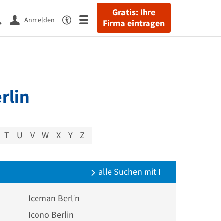
Gratis: Ihre
Anmelden
Firma eintragen
rlin
T
U
V
W
X
Y
Z
alle Suchen mit I
Iceman Berlin
Icono Berlin