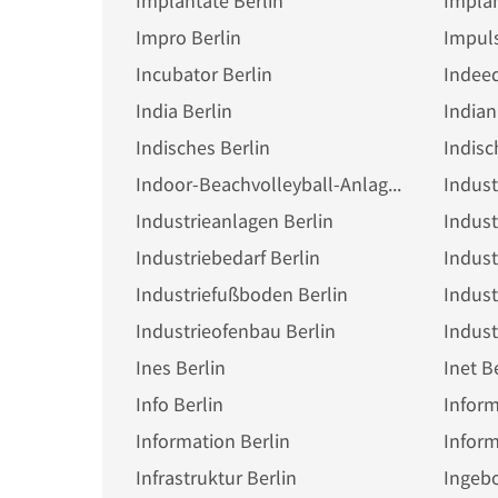
Implantate Berlin
Implan
Impro Berlin
Impuls
Incubator Berlin
Indeed
India Berlin
Indian
Indisches Berlin
Indisc
Indoor-Beachvolleyball-Anlage Berlin
Indust
Industrieanlagen Berlin
Indust
Industriebedarf Berlin
Indust
Industriefußboden Berlin
Indust
Industrieofenbau Berlin
Indust
Ines Berlin
Inet B
Info Berlin
Inform
Information Berlin
Inform
Infrastruktur Berlin
Ingebo