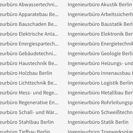
Ingenieurbüro Abwassertechnik Berlin
Ingenieurbüro Akustik Berlin
Ingenieurbüro Apparatebau Berlin
Ingenieurbüro Bauschaden Berlin
Ingenieurbüro Baustatik Berl
Ingenieurbüro Elektrische Anlage Berlin
Ingenieurbüro Elektronik Ber
Ingenieurbüro Energiespartechnik Berlin
Ingenieurbüro Gebäudetechnik Berlin
Ingenieurbüro Geologie Berli
Ingenieurbüro Haustechnik Berlin
eurbüro Holzbau Berlin
Ingenieurbüro Lichttechnik Berlin
Ingenieurbüro Logistik Berlin
Ingenieurbüro Mess- und Regeltechnik Berlin
Ingenieurbüro Metallbau Ber
Ingenieurbüro Regenerative Energien Berlin
Ingenieurbüro Schall- und Wärmeschutz Berlin
eurbüro Stahlbau Berlin
Ingenieurbüro Statik Berlin
eurbüro Tiefbau Berlin