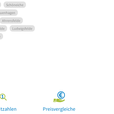
Schöneiche
uenhagen
Ahrensfelde
lde
Ludwigsfelde
e
itzahlen
Preisvergleiche