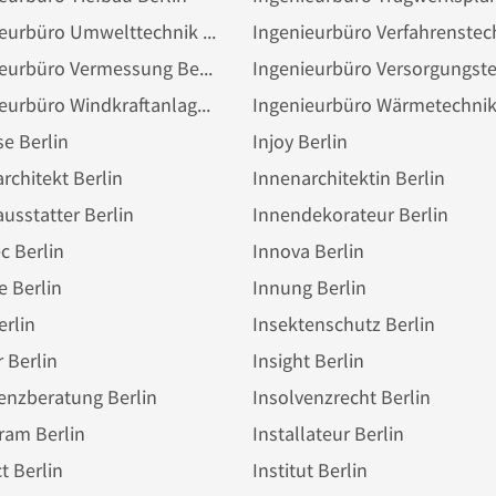
Ingenieurbüro Umwelttechnik Berlin
Ingenieurbüro Vermessung Berlin
Ingenieurbüro Windkraftanlage Berlin
e Berlin
Injoy Berlin
rchitekt Berlin
Innenarchitektin Berlin
usstatter Berlin
Innendekorateur Berlin
c Berlin
Innova Berlin
e Berlin
Innung Berlin
erlin
Insektenschutz Berlin
r Berlin
Insight Berlin
enzberatung Berlin
Insolvenzrecht Berlin
ram Berlin
Installateur Berlin
ct Berlin
Institut Berlin