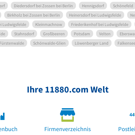
orf
Diedersdorf bei Zossen bei Berlin
Hennigsdorf
Schönefeld
Birkholz bei Zossen bei Berlin
Heinersdorf bei Ludwigsfelde
Ne
ei Ludwigsfelde
Kleinmachnow
Friederikenhof bei Ludwigsfelde
lde
Stahnsdorf
Großbeeren
Potsdam
Velten
Eberswa
Fürstenwalde
Schönwalde-Glien
Löwenberger Land
Falkense
Ihre 11880.com Welt
enbuch
Firmenverzeichnis
Postle