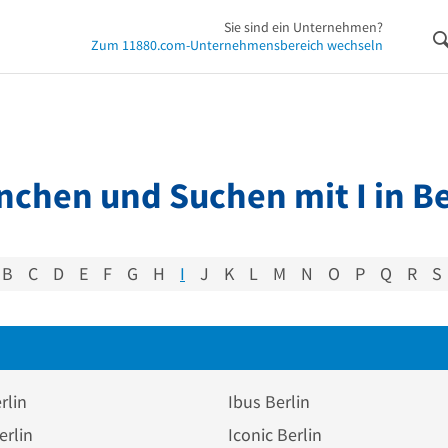
Sie sind ein Unternehmen?
Zum 11880.com-Unternehmensbereich wechseln
nchen und Suchen mit I in Be
B
C
D
E
F
G
H
I
J
K
L
M
N
O
P
Q
R
S
rlin
Ibus Berlin
erlin
Iconic Berlin