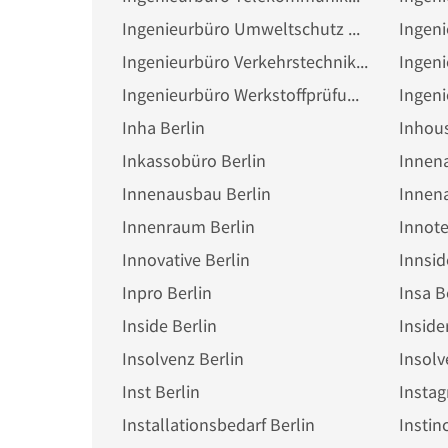
Ingenieurbüro Umweltschutz Berlin
Ingenieurbüro Verkehrstechnik Berlin
Ingenieurbüro Werkstoffprüfungen Berlin
Inha Berlin
Inhous
Inkassobüro Berlin
Innena
Innenausbau Berlin
Innena
Innenraum Berlin
Innote
Innovative Berlin
Innsid
Inpro Berlin
Insa B
Inside Berlin
Inside
Insolvenz Berlin
Insolv
Inst Berlin
Instag
Installationsbedarf Berlin
Instin