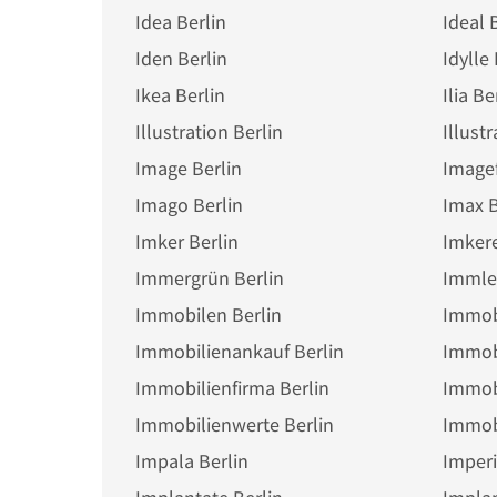
Idea Berlin
Ideal 
Iden Berlin
Idylle 
Ikea Berlin
Ilia Be
Illustration Berlin
Illustr
Image Berlin
Imagef
Imago Berlin
Imax B
Imker Berlin
Imkere
Immergrün Berlin
Immler
Immobilen Berlin
Immobi
Immobilienankauf Berlin
Immobi
Immobilienfirma Berlin
Immob
Immobilienwerte Berlin
Immob
Impala Berlin
Imperi