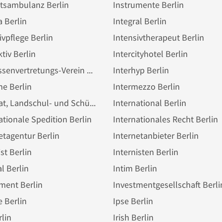
utsambulanz Berlin
Instrumente Berlin
a Berlin
Integral Berlin
ivpflege Berlin
Intensivtherapeut Berlin
ktiv Berlin
Intercityhotel Berlin
Interessenvertretungs-Verein Berlin
Interhyp Berlin
ine Berlin
Intermezzo Berlin
Internat, Landschul- und Schülerheim Berlin
International Berlin
ationale Spedition Berlin
Internationales Recht Berlin
etagentur Berlin
Internetanbieter Berlin
ist Berlin
Internisten Berlin
al Berlin
Intim Berlin
ment Berlin
Investmentgesellschaft Berli
 Berlin
Ipse Berlin
rlin
Irish Berlin