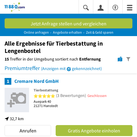
11880.com
Jetzt Anfrage stellen und vergleichen
Online anfragen
Angebote erhalten
Zeit & Geld sparen
Alle
Ergebnisse
für Tierbestattung in
Lengenbostel
15
Treffer in der Umgebung sortiert nach
Entfernung
Premiumtreffer
(Anzeigen mit
gekennzeichnet)
1
Cremare Nord GmbH
Tierbestattung
5 von 5 Sternen
(3 Bewertungen)
Geschlossen
Auepark 40
21271
Hanstedt
32,7 km
Anrufen
Gratis Angebote einholen