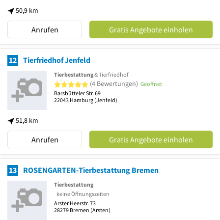
50,9 km
Anrufen
Gratis Angebote einholen
12
Tierfriedhof Jenfeld
Tierbestattung
& Tierfriedhof
5 von 5 Sternen
(4 Bewertungen)
Geöffnet
Barsbütteler Str. 69
22043
Hamburg
(Jenfeld)
51,8 km
Anrufen
Gratis Angebote einholen
13
ROSENGARTEN-Tierbestattung Bremen
Tierbestattung
keine Öffnungszeiten
Arster Heerstr. 73
28279
Bremen
(Arsten)