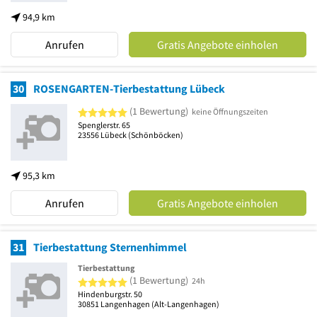
94,9 km
Anrufen
Gratis Angebote einholen
30
ROSENGARTEN-Tierbestattung Lübeck
5 von 5 Sternen
(1 Bewertung)
keine Öffnungszeiten
Spenglerstr. 65
23556
Lübeck
(Schönböcken)
95,3 km
Anrufen
Gratis Angebote einholen
31
Tierbestattung Sternenhimmel
Tierbestattung
5 von 5 Sternen
(1 Bewertung)
24h
Hindenburgstr. 50
30851
Langenhagen
(Alt-Langenhagen)