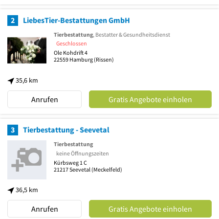
2
LiebesTier-Bestattungen GmbH
Tierbestattung
, Bestatter & Gesundheitsdienst
Geschlossen
Ole Kohdrift 4
22559
Hamburg
(Rissen)
35,6 km
Anrufen
Gratis Angebote einholen
3
Tierbestattung - Seevetal
Tierbestattung
keine Öffnungszeiten
Kürbsweg 1 C
21217
Seevetal
(Meckelfeld)
36,5 km
Anrufen
Gratis Angebote einholen