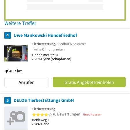
Weitere Treffer
4
Uwe Mankowski Hundefriedhof
Tierbestattung
, Friedhof & Bestatter
keine Öffnungszeiten
Lindheimer Str. 37
28876
Oyten
(Schaphusen)
40,7 km
Anrufen
Gratis Angebote einholen
5
DELOS Tierbestattungs GmbH
Tierbestattung
4 von 5 Sternen
(6 Bewertungen)
Geschlossen
Heideweg 1
25492
Heist