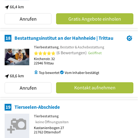
66,4 km
Anrufen
Gratis Angebote einholen
18
Bestattungsinstitut an der Hahnheide | Trittau
Tierbestattung
, Bestatter & Aschebestattung
5 von 5 Sternen
(6 Bewertungen)
Geöffnet
Kirchenstr. 32
22946
Trittau
Top bewertet
Vom Inhaber bestätigt
68,6 km
Kontakt aufnehmen
Anrufen
19
Tierseelen-Abschiede
Tierbestattung
keine Öffnungszeiten
Kastanienbogen 27
21762
Otterndorf