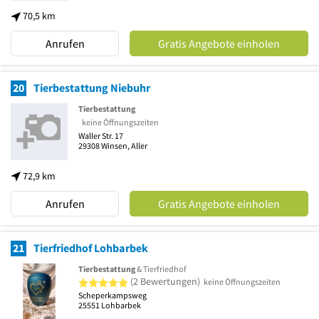
70,5 km
Anrufen
Gratis Angebote einholen
20
Tierbestattung Niebuhr
Tierbestattung
keine Öffnungszeiten
Waller Str. 17
29308
Winsen, Aller
72,9 km
Anrufen
Gratis Angebote einholen
21
Tierfriedhof Lohbarbek
Tierbestattung
& Tierfriedhof
5 von 5 Sternen
(2 Bewertungen)
keine Öffnungszeiten
Scheperkampsweg
25551
Lohbarbek