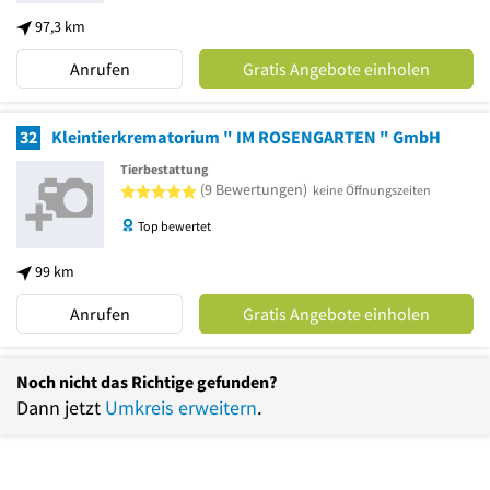
97,3 km
Anrufen
Gratis Angebote einholen
32
Kleintierkrematorium " IM ROSENGARTEN " GmbH
Tierbestattung
5 von 5 Sternen
(9 Bewertungen)
keine Öffnungszeiten
Top bewertet
99 km
Anrufen
Gratis Angebote einholen
Noch nicht das Richtige gefunden?
Dann jetzt
Umkreis erweitern
.