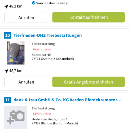
Vom Inhaber bestätigt
48,2 km
Kontakt aufnehmen
Anrufen
10
Tierfrieden-OHZ Tierbestattungen
Tierbestattung
Geschlossen
Koppelstr. 40
27711
Osterholz-Scharmbeck
48,7 km
Anrufen
Gratis Angebote einholen
11
dank & treu GmbH & Co. KG Verden Pferdekrematorium Tierbestattung
Tierbestattung
Geschlossen
Hinter den Heidgruben 1
27337
Blender
(Holtum-Marsch)