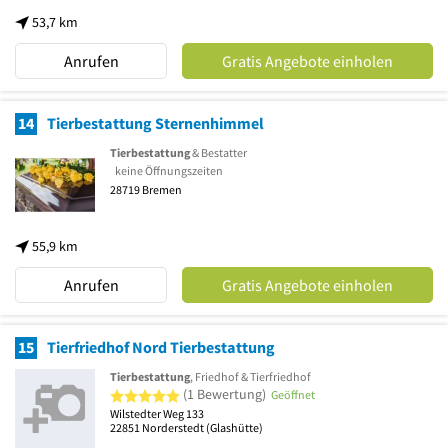
53,7 km
Anrufen
Gratis Angebote einholen
14
Tierbestattung Sternenhimmel
Tierbestattung
& Bestatter
keine Öffnungszeiten
28719
Bremen
55,9 km
Anrufen
Gratis Angebote einholen
15
Tierfriedhof Nord Tierbestattung
Tierbestattung
, Friedhof & Tierfriedhof
5 von 5 Sternen
(1 Bewertung)
Geöffnet
Wilstedter Weg 133
22851
Norderstedt
(Glashütte)