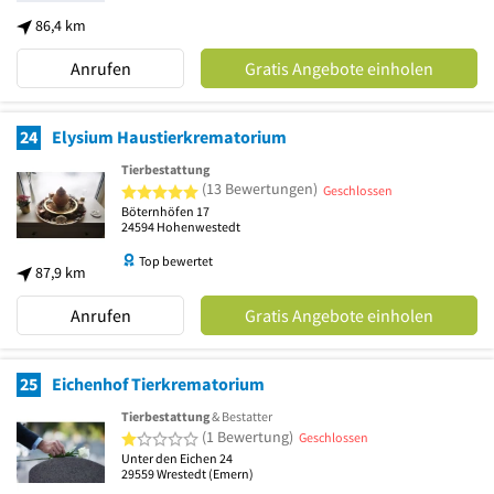
86,4 km
Anrufen
Gratis Angebote einholen
24
Elysium Haustierkrematorium
Tierbestattung
5 von 5 Sternen
(13 Bewertungen)
Geschlossen
Böternhöfen 17
24594
Hohenwestedt
Top bewertet
87,9 km
Anrufen
Gratis Angebote einholen
25
Eichenhof Tierkrematorium
Tierbestattung
& Bestatter
1 von 5 Sternen
(1 Bewertung)
Geschlossen
Unter den Eichen 24
29559
Wrestedt
(Emern)