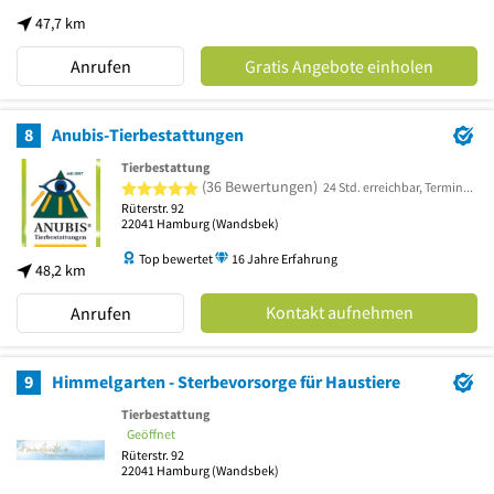
47,7 km
Anrufen
Gratis Angebote einholen
8
Anubis-Tierbestattungen
Tierbestattung
5 von 5 Sternen
(36 Bewertungen)
24 Std. erreichbar, Termine für Abholung/Bringung 24/7 nach vorheriger telefonischer Vereinbarung, Ascheübergaben von Mo-Fr zwischen 11:00-18:00 Uhr, Sa 10:00-12:00 Uhr
Rüterstr. 92
22041
Hamburg
(Wandsbek)
Top bewertet
16 Jahre Erfahrung
48,2 km
Kontakt aufnehmen
Anrufen
9
Himmelgarten - Sterbevorsorge für Haustiere
Tierbestattung
Geöffnet
Rüterstr. 92
22041
Hamburg
(Wandsbek)