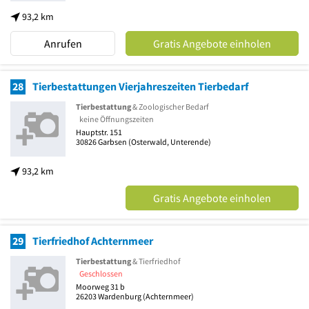
93,2 km
Anrufen
Gratis Angebote einholen
28
Tierbestattungen Vierjahreszeiten Tierbedarf
Tierbestattung
& Zoologischer Bedarf
keine Öffnungszeiten
Hauptstr. 151
30826
Garbsen
(Osterwald, Unterende)
93,2 km
Gratis Angebote einholen
29
Tierfriedhof Achternmeer
Tierbestattung
& Tierfriedhof
Geschlossen
Moorweg 31 b
26203
Wardenburg
(Achternmeer)