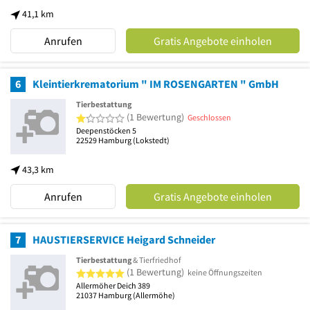
41,1 km
Anrufen
Gratis Angebote einholen
6
Kleintierkrematorium " IM ROSENGARTEN " GmbH
Tierbestattung
1 von 5 Sternen
(1 Bewertung)
Geschlossen
Deepenstöcken 5
22529
Hamburg
(Lokstedt)
43,3 km
Anrufen
Gratis Angebote einholen
7
HAUSTIERSERVICE Heigard Schneider
Tierbestattung
& Tierfriedhof
5 von 5 Sternen
(1 Bewertung)
keine Öffnungszeiten
Allermöher Deich 389
21037
Hamburg
(Allermöhe)