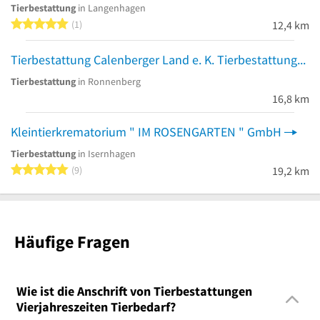
Tierbestattung
in Langenhagen
5 von 5 Sternen
1
12,4 km
Tierbestattung Calenberger Land e. K. Tierbestattungsinstitut
Tierbestattung
in Ronnenberg
16,8 km
Kleintierkrematorium " IM ROSENGARTEN " GmbH
Tierbestattung
in Isernhagen
5 von 5 Sternen
9
19,2 km
Häufige Fragen
Wie ist die Anschrift von Tierbestattungen
Vierjahreszeiten Tierbedarf?