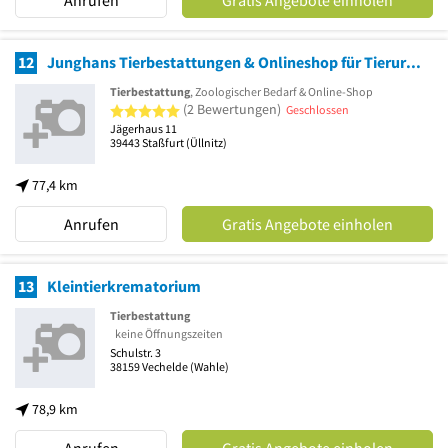
12
Junghans Tierbestattungen & Onlineshop für Tierurnen
Tierbestattung
, Zoologischer Bedarf & Online-Shop
5 von 5 Sternen
(2 Bewertungen)
Geschlossen
Jägerhaus 11
39443
Staßfurt
(Üllnitz)
77,4 km
Anrufen
Gratis Angebote einholen
13
Kleintierkrematorium
Tierbestattung
keine Öffnungszeiten
Schulstr. 3
38159
Vechelde
(Wahle)
78,9 km
Anrufen
Gratis Angebote einholen