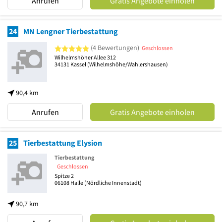
Anrufen
Gratis Angebote einholen
24
MN Lengner Tierbestattung
5 von 5 Sternen
(4 Bewertungen)
Geschlossen
Wilhelmshöher Allee 312
34131
Kassel
(Wilhelmshöhe/Wahlershausen)
90,4 km
Anrufen
Gratis Angebote einholen
25
Tierbestattung Elysion
Tierbestattung
Geschlossen
Spitze 2
06108
Halle
(Nördliche Innenstadt)
90,7 km