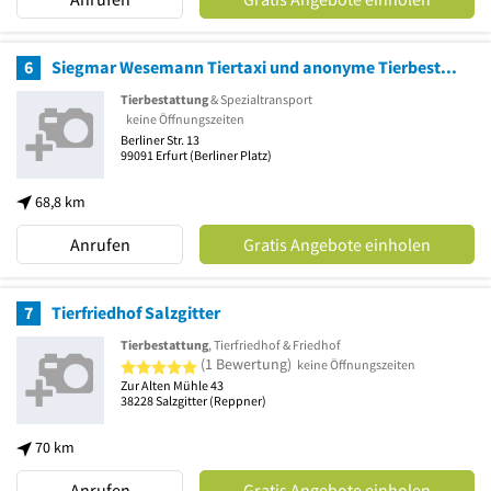
6
Siegmar Wesemann Tiertaxi und anonyme Tierbestattung
Tierbestattung
& Spezialtransport
keine Öffnungszeiten
Berliner Str. 13
99091
Erfurt
(Berliner Platz)
68,8 km
Anrufen
Gratis Angebote einholen
7
Tierfriedhof Salzgitter
Tierbestattung
, Tierfriedhof & Friedhof
5 von 5 Sternen
(1 Bewertung)
keine Öffnungszeiten
Zur Alten Mühle 43
38228
Salzgitter
(Reppner)
70 km
Anrufen
Gratis Angebote einholen