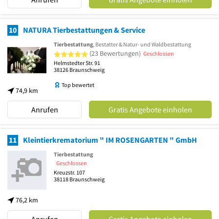
10
NATURA Tierbestattungen & Service
Tierbestattung
, Bestatter & Natur- und Waldbestattung
5 von 5 Sternen
(23 Bewertungen)
Geschlossen
Helmstedter Str. 91
38126
Braunschweig
Top bewertet
74,9 km
Anrufen
Gratis Angebote einholen
11
Kleintierkrematorium " IM ROSENGARTEN " GmbH
Tierbestattung
Geschlossen
Kreuzstr. 107
38118
Braunschweig
76,2 km
Anrufen
Gratis Angebote einholen