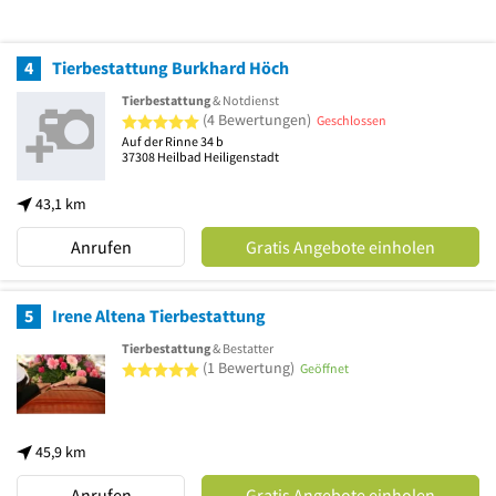
4
Tierbestattung Burkhard Höch
Tierbestattung
& Notdienst
5 von 5 Sternen
(4 Bewertungen)
Geschlossen
Auf der Rinne 34 b
37308
Heilbad Heiligenstadt
43,1 km
Anrufen
Gratis Angebote einholen
5
Irene Altena Tierbestattung
Tierbestattung
& Bestatter
5 von 5 Sternen
(1 Bewertung)
Geöffnet
45,9 km
Anrufen
Gratis Angebote einholen