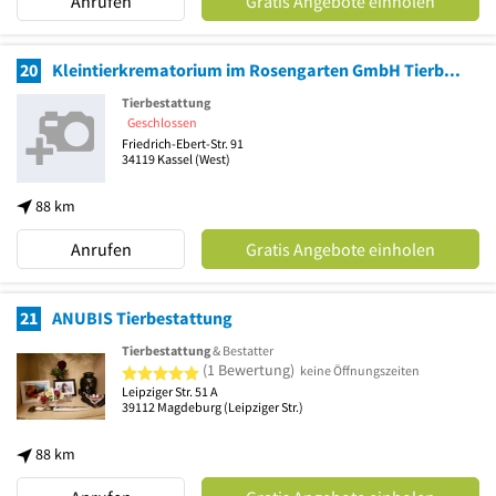
Anrufen
Gratis Angebote einholen
20
Kleintierkrematorium im Rosengarten GmbH Tierbestattung
Tierbestattung
Geschlossen
Friedrich-Ebert-Str. 91
34119
Kassel
(West)
88 km
Anrufen
Gratis Angebote einholen
21
ANUBIS Tierbestattung
Tierbestattung
& Bestatter
5 von 5 Sternen
(1 Bewertung)
keine Öffnungszeiten
Leipziger Str. 51 A
39112
Magdeburg
(Leipziger Str.)
88 km