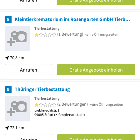
8
Kleintierkrematorium im Rosengarten GmbH Tierbestattung
Tierbestattung
1 von 5 Sternen
(1 Bewertung)
keine Öffnungszeiten
70,8 km
Anrufen
Gratis Angebote einholen
9
Thüringer Tierbestattung
Tierbestattung
1 von 5 Sternen
(2 Bewertungen)
keine Öffnungszeiten
Liebknechtstr. 1
99085
Erfurt
(Krämpfervorstadt)
72,1 km
Anrufen
Gratis Angebote einholen