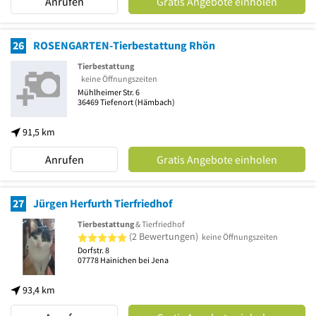
Anrufen
Gratis Angebote einholen
26
ROSENGARTEN-Tierbestattung Rhön
Tierbestattung
keine Öffnungszeiten
Mühlheimer Str. 6
36469
Tiefenort
(Hämbach)
91,5 km
Anrufen
Gratis Angebote einholen
27
Jürgen Herfurth Tierfriedhof
Tierbestattung
& Tierfriedhof
5 von 5 Sternen
(2 Bewertungen)
keine Öffnungszeiten
Dorfstr. 8
07778
Hainichen bei Jena
93,4 km