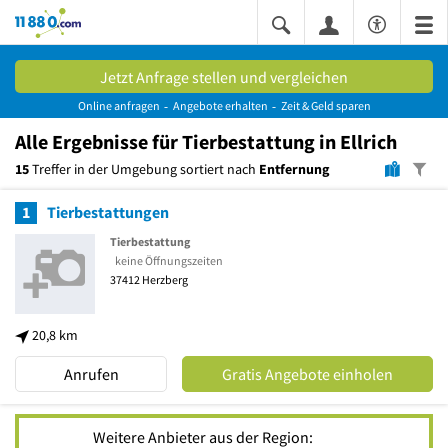
11880.com
Jetzt Anfrage stellen und vergleichen
Online anfragen
Angebote erhalten
Zeit & Geld sparen
Alle
Ergebnisse
für Tierbestattung in Ellrich
15
Treffer in der Umgebung sortiert nach
Entfernung
1
Tierbestattungen
Tierbestattung
keine Öffnungszeiten
37412
Herzberg
20,8 km
Anrufen
Gratis Angebote einholen
Weitere Anbieter aus der Region: