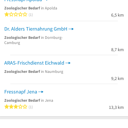
Zoologischer Bedarf
in Apolda
1 von 5 Sternen
1
6,5 km
Dr. Alders Tiernahrung GmbH
Zoologischer Bedarf
in Dornburg-
Camburg
8,7 km
ARAS-Frischdienst Eichwald
Zoologischer Bedarf
in Naumburg
9,2 km
Fressnapf Jena
Zoologischer Bedarf
in Jena
3 von 5 Sternen
1
13,3 km