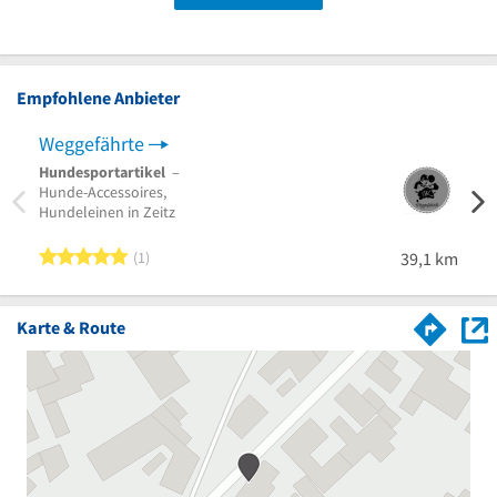
Empfohlene Anbieter
Weggefährte
Hundesportartikel
–
Hunde-Accessoires,
Hundeleinen in Zeitz
5 von 5 Sternen
1
39,1 km
Karte & Route