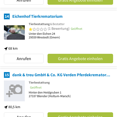
14
Eichenhof Tierkrematorium
Tierbestattung
& Bestatter
1 von 5 Sternen
(1 Bewertung)
Geöffnet
Unter den Eichen 24
29559
Wrestedt
(Emern)
68 km
Anrufen
Gratis Angebote einholen
15
dank & treu GmbH & Co. KG Verden Pferdekrematorium Tierbestattung
Tierbestattung
Geöffnet
Hinter den Heidgruben 1
27337
Blender
(Holtum-Marsch)
80,5 km