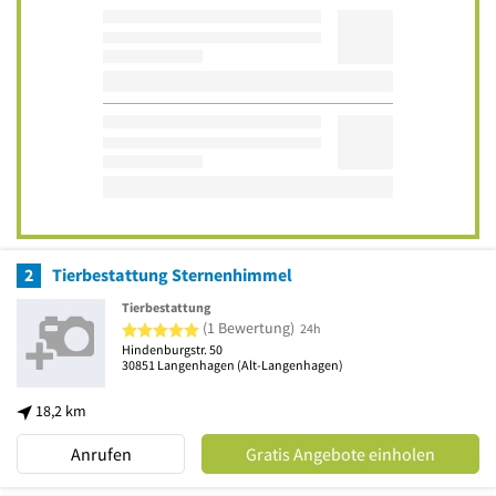
2
Tierbestattung Sternenhimmel
Tierbestattung
5 von 5 Sternen
(1 Bewertung)
24h
Hindenburgstr. 50
30851
Langenhagen
(Alt-Langenhagen)
18,2 km
Anrufen
Gratis Angebote einholen