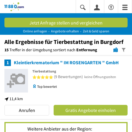
11880.com
Jetzt Anfrage stellen und vergleichen
Online anfragen
Angebote erhalten
Zeit & Geld sparen
Alle
Ergebnisse
für Tierbestattung in Burgdorf
15
Treffer in der Umgebung sortiert nach
Entfernung
1
Kleintierkrematorium " IM ROSENGARTEN " GmbH
Tierbestattung
5 von 5 Sternen
(9 Bewertungen)
keine Öffnungszeiten
Top bewertet
11,4 km
Anrufen
Gratis Angebote einholen
Weitere Anbieter aus der Region: