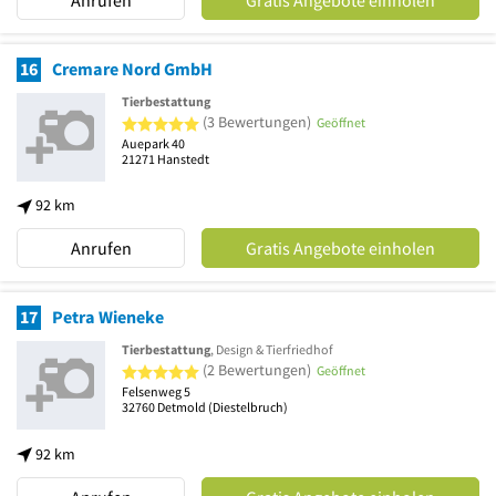
Anrufen
Gratis Angebote einholen
16
Cremare Nord GmbH
Tierbestattung
5 von 5 Sternen
(3 Bewertungen)
Geöffnet
Auepark 40
21271
Hanstedt
92 km
Anrufen
Gratis Angebote einholen
17
Petra Wieneke
Tierbestattung
, Design & Tierfriedhof
5 von 5 Sternen
(2 Bewertungen)
Geöffnet
Felsenweg 5
32760
Detmold
(Diestelbruch)
92 km