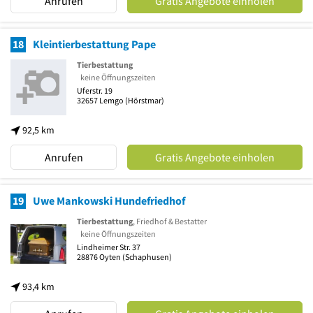
Anrufen
Gratis Angebote einholen
18
Kleintierbestattung Pape
Tierbestattung
keine Öffnungszeiten
Uferstr. 19
32657
Lemgo
(Hörstmar)
92,5 km
Anrufen
Gratis Angebote einholen
19
Uwe Mankowski Hundefriedhof
Tierbestattung
, Friedhof & Bestatter
keine Öffnungszeiten
Lindheimer Str. 37
28876
Oyten
(Schaphusen)
93,4 km