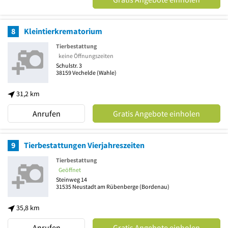
8
Kleintierkrematorium
Tierbestattung
keine Öffnungszeiten
Schulstr. 3
38159
Vechelde
(Wahle)
31,2 km
Anrufen
Gratis Angebote einholen
9
Tierbestattungen Vierjahreszeiten
Tierbestattung
Geöffnet
Steinweg 14
31535
Neustadt am Rübenberge
(Bordenau)
35,8 km
Anrufen
Gratis Angebote einholen