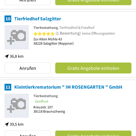
10
Tierfriedhof Salzgitter
Tierbestattung
, Tierfriedhof & Friedhof
5 von 5 Sternen
(1 Bewertung)
keine Öffnungszeiten
Zur Alten Mühle 43
38228
Salzgitter
(Reppner)
36,8 km
Anrufen
Gratis Angebote einholen
11
Kleintierkrematorium " IM ROSENGARTEN " GmbH
Tierbestattung
Geöffnet
Kreuzstr. 107
38118
Braunschweig
39,5 km
Anrufen
Gratis Angebote einholen