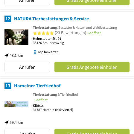
12
NATURA Tierbestattungen & Service
Tierbestattung
, Bestatter & Natur- und Waldbestattung
5 von 5 Sternen
(23 Bewertungen)
Geöffnet
Helmstedter Str. 91
38126
Braunschweig
Top bewertet
43,1 km
Anrufen
Gratis Angebote einholen
13
Hamelner Tierfriedhof
Tierbestattung
& Tierfriedhof
Geöffnet
Klütstr.
31787
Hameln
(Klütviertel)
59,4 km
Anrufen
Gratis Angebote einholen