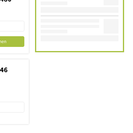
men
146