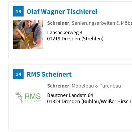
Olaf Wagner Tischlerei
13
Schreiner
, Sanierungsarbeiten & Möb
Laasackerweg 4
01219
Dresden
(Strehlen)
RMS Scheinert
14
Schreiner
, Möbelbau & Türenbau
Bautzner Landstr. 64
01324
Dresden
(Bühlau/Weißer Hirsch