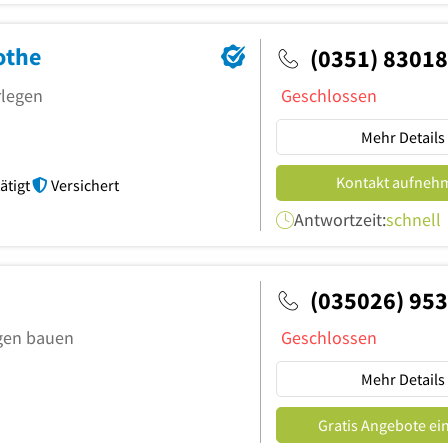
othe
(0351) 8301
rlegen
Geschlossen
Mehr Details
Kontakt aufneh
ätigt
Versichert
Antwortzeit:
schnell
(035026) 95
agen bauen
Geschlossen
Mehr Details
Gratis Angebote ei