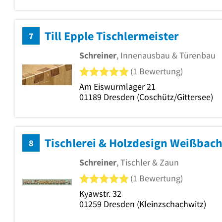
Till Epple Tischlermeister
7
Schreiner
, Innenausbau & Türenbau
5 von 5 Sternen
(1 Bewertung)
Am Eiswurmlager 21
01189
Dresden
(Coschütz/Gittersee)
Tischlerei & Holzdesign Weißbac
8
Schreiner
, Tischler & Zaun
5 von 5 Sternen
(1 Bewertung)
Kyawstr. 32
01259
Dresden
(Kleinzschachwitz)