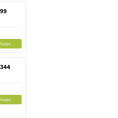
999
nholen
4344
nholen