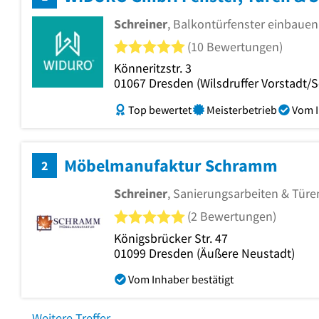
Schreiner
, Balkontürfenster einbaue
5 von 5 Sternen
(10 Bewertungen)
Könneritzstr. 3
01067
Dresden
(Wilsdruffer Vorstadt/
Top bewertet
Meisterbetrieb
Vom I
Möbelmanufaktur Schramm
2
Schreiner
, Sanierungsarbeiten & Tür
5 von 5 Sternen
(2 Bewertungen)
Königsbrücker Str. 47
01099
Dresden
(Äußere Neustadt)
Vom Inhaber bestätigt
Weitere Treffer