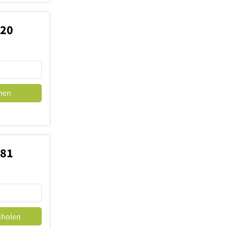
820
men
381
nholen