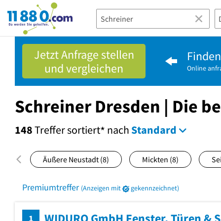
11880.com
Jetzt Anfrage stellen
Finden 
und vergleichen
Online anf
Schreiner Dresden | Die b
148
Treffer
sortiert
nach
Standard
*
Äußere Neustadt
(8)
Mickten
(8)
Se
Premiumtreffer
(Anzeigen mit
gekennzeichnet)
WIDURO GmbH Fenster, Türen & 
1