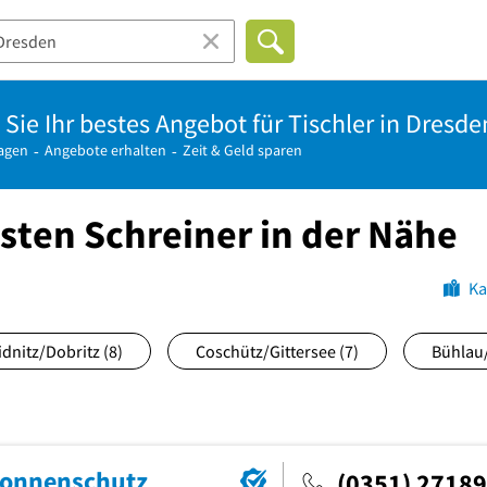
Sie Ihr bestes Angebot für Tischler in Dresde
ragen
Angebote erhalten
Zeit & Geld sparen
esten Schreiner in der Nähe
Ka
idnitz/Dobritz
(8)
Coschütz/Gittersee
(7)
Bühlau
Sonnenschutz
(0351) 2718