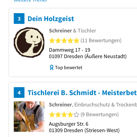
Dein Holzgeist
3
Schreiner
& Tischler
5 von 5 Sternen
(11 Bewertungen)
Dammweg 17 - 19
01097
Dresden
(Äußere Neustadt)
Top bewertet
Tischlerei B. Schmidt - Meisterbe
4
Schreiner
, Einbruchschutz & Trocken
4 von 5 Sternen
(9 Bewertungen)
Augsburger Str. 6
01309
Dresden
(Striesen-West)