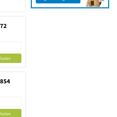
372
nholen
9854
nholen