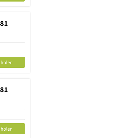
181
nholen
181
nholen