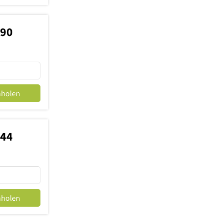
790
nholen
244
nholen