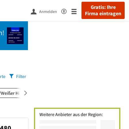
Gratis: Ihre
Anmelden
Firma eintragen
n!
rte
Filter
/Weißer Hirsch
(6)
Briesnitz
(5)
Hellerau/Wilsch
Weitere Anbieter aus der Region:
9480