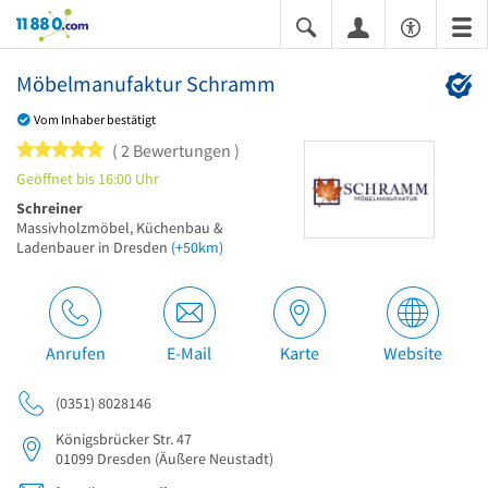
11880.com
Möbelmanufaktur Schramm
Vom Inhaber bestätigt
5 von 5 Sternen
2 Bewertungen
Geöffnet bis 16:00 Uhr
Schreiner
Massivholzmöbel, Küchenbau &
Ladenbauer in Dresden
(+50km)
Anrufen
E-Mail
Karte
Website
(0351) 8028146
Königsbrücker Str. 47
01099
Dresden
(Äußere Neustadt)