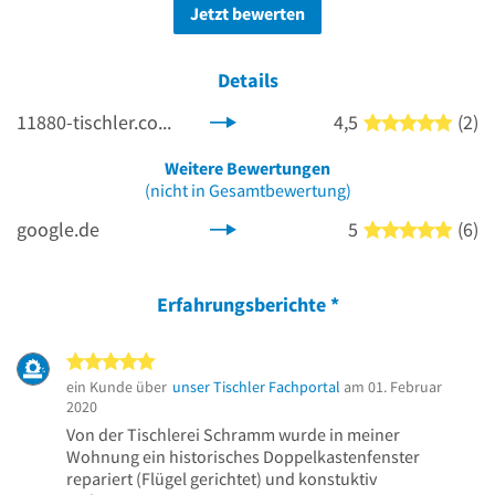
Jetzt bewerten
Details
11880-tischler.com
4,5
(2)
5 von
Weitere Bewertungen
(nicht in Gesamtbewertung)
google.de
5
(6)
5 von
Erfahrungsberichte
*
5 von 5 Sternen
ein Kunde über
unser Tischler Fachportal
am 01. Februar
2020
Von der Tischlerei Schramm wurde in meiner
Wohnung ein historisches Doppelkastenfenster
repariert (Flügel gerichtet) und konstuktiv