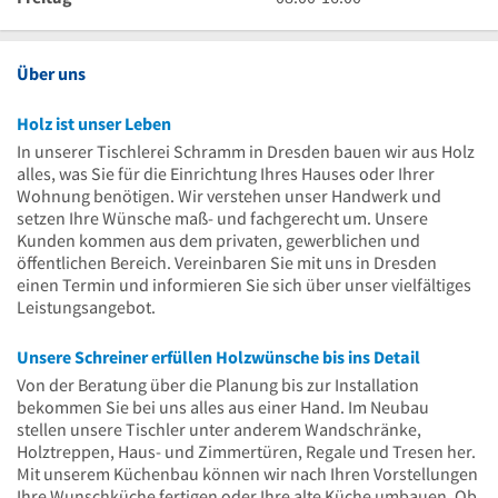
Uhr
16
bis
Uhr
Uhr
16
bis
Uhr
16
Über uns
Uhr
Holz ist unser Leben
In unserer Tischlerei Schramm in Dresden bauen wir aus Holz
alles, was Sie für die Einrichtung Ihres Hauses oder Ihrer
Wohnung benötigen. Wir verstehen unser Handwerk und
setzen Ihre Wünsche maß- und fachgerecht um. Unsere
Kunden kommen aus dem privaten, gewerblichen und
öffentlichen Bereich. Vereinbaren Sie mit uns in Dresden
einen Termin und informieren Sie sich über unser vielfältiges
Leistungsangebot.
Unsere Schreiner erfüllen Holzwünsche bis ins Detail
Von der Beratung über die Planung bis zur Installation
bekommen Sie bei uns alles aus einer Hand. Im Neubau
stellen unsere Tischler unter anderem Wandschränke,
Holztreppen, Haus- und Zimmertüren, Regale und Tresen her.
Mit unserem Küchenbau können wir nach Ihren Vorstellungen
Ihre Wunschküche fertigen oder Ihre alte Küche umbauen. Ob