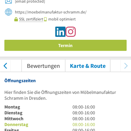
[email protected]
https://moebelmanufaktur-schramm.de/
SSL zertifiziert
mobil optimiert
Termin
nungen
Bewertungen
Karte & Route
Öffnungszeiten
Hier finden Sie die Öffnungszeiten von Möbelmanufaktur
Schramm in Dresden.
8
Montag
08:00
-
16:00
Uhr
8
Dienstag
08:00
-
16:00
bis
Uhr
8
Mittwoch
08:00
-
16:00
16
bis
Uhr
8
Donnerstag
08:00
-
16:00
Uhr
16
bis
Uhr
8
Freitag
08:00
-
16:00