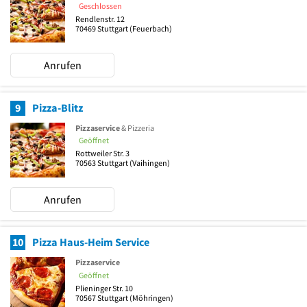
Geschlossen
Rendlenstr. 12
70469
Stuttgart
(Feuerbach)
Anrufen
9
Pizza-Blitz
Pizzaservice
& Pizzeria
Geöffnet
Rottweiler Str. 3
70563
Stuttgart
(Vaihingen)
Anrufen
10
Pizza Haus-Heim Service
Pizzaservice
Geöffnet
Plieninger Str. 10
70567
Stuttgart
(Möhringen)