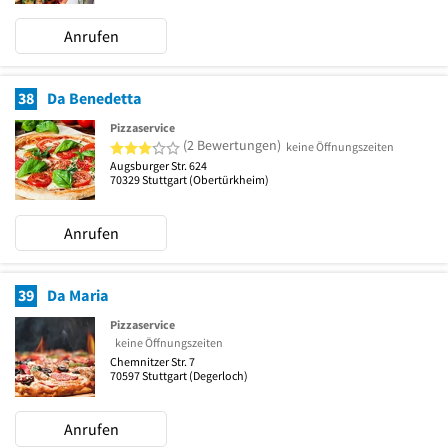
Anrufen
38
Da Benedetta
Pizzaservice
3 von 5 Sternen
(2 Bewertungen)
keine Öffnungszeiten
Augsburger Str. 624
70329
Stuttgart
(Obertürkheim)
Anrufen
39
Da Maria
Pizzaservice
keine Öffnungszeiten
Chemnitzer Str. 7
70597
Stuttgart
(Degerloch)
Anrufen