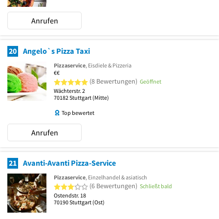
Anrufen
20
Angelo`s Pizza Taxi
Pizzaservice
, Eisdiele & Pizzeria
€€
5 von 5 Sternen
(8 Bewertungen)
Geöffnet
Wächterstr. 2
70182
Stuttgart
(Mitte)
Top bewertet
Anrufen
21
Avanti-Avanti Pizza-Service
Pizzaservice
, Einzelhandel & asiatisch
3 von 5 Sternen
(6 Bewertungen)
Schließt bald
Ostendstr. 18
70190
Stuttgart
(Ost)