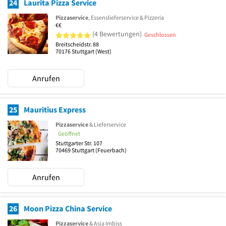
24
Laurita Pizza Service
Pizzaservice
, Essenslieferservice & Pizzeria
€€
5 von 5 Sternen
(4 Bewertungen)
Geschlossen
Breitscheidstr. 88
70176
Stuttgart
(West)
Anrufen
25
Mauritius Express
Pizzaservice
& Lieferservice
Geöffnet
Stuttgarter Str. 107
70469
Stuttgart
(Feuerbach)
Anrufen
26
Moon Pizza China Service
Pizzaservice
& Asia Imbiss