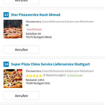
13
Star Pizzaservice Nasir Ahmed
Pizzaservice
, Essenslieferservice & Essen zum Mitnehmen
€€
Geschlossen
Schloßstr. 94
70176
Stuttgart
(West)
Anrufen
14
Super Pizza China Service Lieferservice Stuttgart
Pizzaservice
, Essenslieferservice & Essen zum Mitnehmen
5 von 5 Sternen
(4 Bewertungen)
Schließt bald
Neckarstr. 140 A
70190
Stuttgart
(Ost)
Anrufen