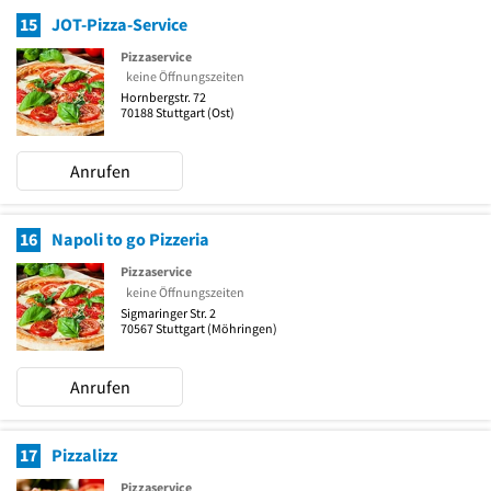
15
JOT-Pizza-Service
Pizzaservice
keine Öffnungszeiten
Hornbergstr. 72
70188
Stuttgart
(Ost)
Anrufen
16
Napoli to go Pizzeria
Pizzaservice
keine Öffnungszeiten
Sigmaringer Str. 2
70567
Stuttgart
(Möhringen)
Anrufen
17
Pizzalizz
Pizzaservice