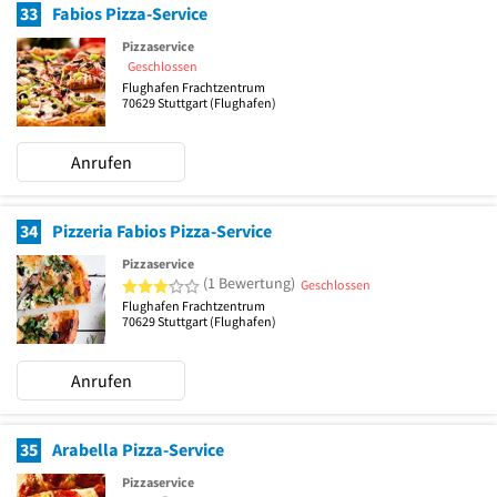
33
Fabios Pizza-Service
Pizzaservice
Geschlossen
Flughafen Frachtzentrum
70629
Stuttgart
(Flughafen)
Anrufen
34
Pizzeria Fabios Pizza-Service
Pizzaservice
3 von 5 Sternen
(1 Bewertung)
Geschlossen
Flughafen Frachtzentrum
70629
Stuttgart
(Flughafen)
Anrufen
35
Arabella Pizza-Service
Pizzaservice