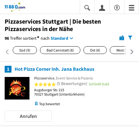
11880.com
Pizzaservices Stuttgart | Die besten
Pizzaservices in der Nähe
*
96
Treffer
sortiert
nach
Standard
Süd
(9)
Bad Cannstatt
(8)
Ost
(8)
West
(7)
1
Hot Pizza Corner Inh. Jana Backhaus
Pizzaservice
, Event-Service & Pizzeria
5 von 5 Sternen
(5 Bewertungen)
Schließt bald
Augsburger Str. 215
70327
Stuttgart
(Untertürkheim)
Top bewertet
Anrufen