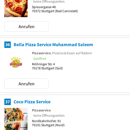
keine Öffnungszeiten
Spreuergasse 48
70372
Stuttgart
(Bad Cannstatt)
Anrufen
36
Bella Pizza Service Muhammad Saleem
Pizzaservice
, Pizzeria & Essen auf Rädern
Geöffnet
Möhringer Str. 4
70178
Stuttgart
(Süd)
Anrufen
37
Coco Pizza Service
Pizzaservice
keine Öffnungszeiten
Nordbahnhofstr. 91
70191
Stuttgart
(Nord)