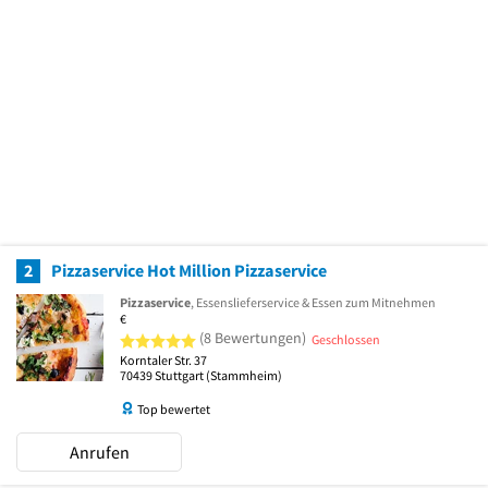
2
Pizzaservice Hot Million Pizzaservice
Pizzaservice
, Essenslieferservice & Essen zum Mitnehmen
€
5 von 5 Sternen
(8 Bewertungen)
Geschlossen
Korntaler Str. 37
70439
Stuttgart
(Stammheim)
Top bewertet
Anrufen