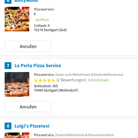
6
Bollywood
Pizzaservice
€
Geöffnet
Cottastr. 9
70178
Stuttgart
(Süd)
Anrufen
7
La Perla Pizza Service
Pizzaservice
, Essen zum Mitnehmen & Essenslieferservice
5 von 5 Sternen
(2 Bewertungen)
Schließt bald
Solitudestr. 305
70499
Stuttgart
(Weilimdorf)
Anrufen
8
Luigi's Pizzataxi
Pizzaservice
, Essenslieferservice & Hausmannskost