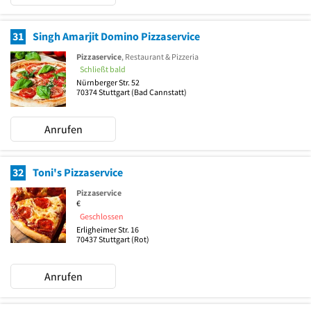
31
Singh Amarjit Domino Pizzaservice
Pizzaservice
, Restaurant & Pizzeria
Schließt bald
Nürnberger Str. 52
70374
Stuttgart
(Bad Cannstatt)
Anrufen
32
Toni's Pizzaservice
Pizzaservice
€
Geschlossen
Erligheimer Str. 16
70437
Stuttgart
(Rot)
Anrufen