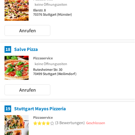
keine Öffnungszeiten
Illerstr. 8
70376
Stuttgart
(Münster)
Anrufen
18
Salve Pizza
Pizzaservice
keine Öffnungszeiten
Rutesheimer Str. 30
70499
Stuttgart
(Weilimdorf)
Anrufen
19
Stuttgart Mayos Pizzeria
Pizzaservice
4 von 5 Sternen
(3 Bewertungen)
Geschlossen