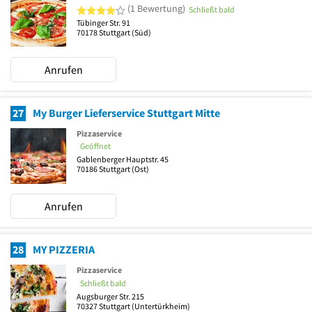
4 von 5 Sternen
(1 Bewertung)
Schließt bald
Tübinger Str. 91
70178
Stuttgart
(Süd)
Anrufen
27
My Burger Lieferservice Stuttgart Mitte
Pizzaservice
Geöffnet
Gablenberger Hauptstr. 45
70186
Stuttgart
(Ost)
Anrufen
28
MY PIZZERIA
Pizzaservice
Schließt bald
Augsburger Str. 215
70327
Stuttgart
(Untertürkheim)