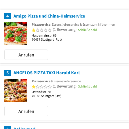
4
Amigo Pizza und China-Heimservice
Pizzaservice
, Essenslieferservice & Essen zum Mitnehmen
1 von 5 Sternen
(1 Bewertung)
Schließt bald
Haldenrainstr. 66
70437
Stuttgart
(Rot)
Anrufen
5
ANGELOS PIZZA TAXI Harald Karl
Pizzaservice
& Essenslieferservice
1 von 5 Sternen
(1 Bewertung)
Schließt bald
Ostendstr. 70
70188
Stuttgart
(Ost)
Anrufen