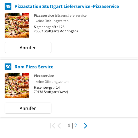
49
Pizzastation Stuttgart Lieferservice -Pizzaservice
Pizzaservice
& Essenslieferservice
keine Öffnungszeiten
Sigmaringer Str. 126
70567
Stuttgart
(Möhringen)
Anrufen
50
Rom Pizza Service
Pizzaservice
keine Öffnungszeiten
Hasenbergstr. 14
70178
Stuttgart
(West)
Anrufen
1
|
2