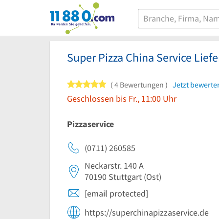
11880.com
Super Pizza China Service Liefe
5 von 5 Sternen
4 Bewertungen
Jetzt bewerte
Geschlossen bis Fr., 11:00 Uhr
Pizzaservice
(0711) 260585
Neckarstr. 140 A
70190
Stuttgart
(Ost)
[email protected]
https://superchinapizzaservice.de