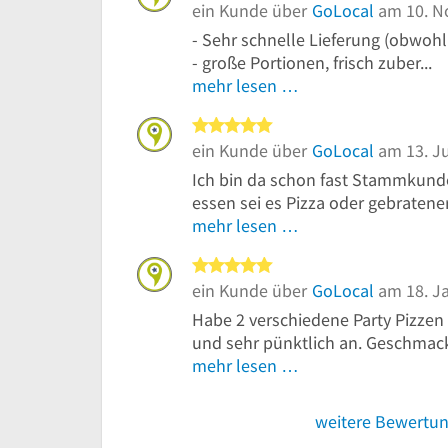
ein Kunde über
GoLocal
am 10. N
- Sehr schnelle Lieferung (obwohl
- große Portionen, frisch zuber...
mehr lesen …
5 von 5 Sternen
ein Kunde über
GoLocal
am 13. Ju
Ich bin da schon fast Stammkunde
essen sei es Pizza oder gebratener
mehr lesen …
5 von 5 Sternen
ein Kunde über
GoLocal
am 18. J
Habe 2 verschiedene Party Pizzen 
und sehr pünktlich an. Geschmackl
mehr lesen …
weitere Bewertu