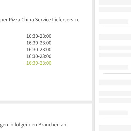
per Pizza China Service Lieferservice
16
16:30
-
23:00
Uhr
16
16:30
-
23:00
30
Uhr
16
16:30
-
23:00
bis
30
Uhr
16
16:30
-
23:00
23
bis
30
Uhr
16
16:30
-
23:00
Uhr
23
bis
30
Uhr
Uhr
23
bis
30
Uhr
23
bis
Uhr
23
Uhr
gen in folgenden Branchen an: