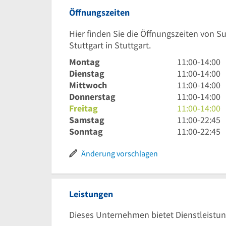
Öffnungszeiten
Hier finden Sie die Öffnungszeiten von Su
Stuttgart in Stuttgart.
11
Montag
11:00
-
14:00
Uhr
11
Dienstag
11:00
-
14:00
bis
Uhr
11
Mittwoch
11:00
-
14:00
14
bis
Uhr
11
Donnerstag
11:00
-
14:00
Uhr
14
bis
Uhr
11
Freitag
11:00
-
14:00
Uhr
14
bis
Uhr
11
Samstag
11:00
-
22:45
Uhr
14
bis
Uhr
11
Sonntag
11:00
-
22:45
Uhr
14
bis
Uhr
Uhr
22
bis
Änderung vorschlagen
Uhr
22
45
Uhr
45
Leistungen
Dieses Unternehmen bietet Dienstleistun