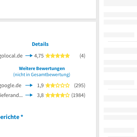
Details
golocal.de
4,75
(4)
5 von 5 Sternen
Weitere Bewertungen
nen
(nicht in Gesamtbewertung)
google.de
1,9
(295)
2 von 5 Sternen
lieferando.de
3,8
(1984)
4 von 5 Sternen
erichte
*