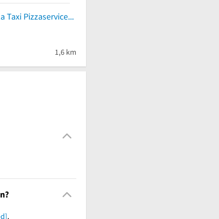
Angelo`s Pizza Taxi Pizzaservice
1,6 km
en?
ed]
.